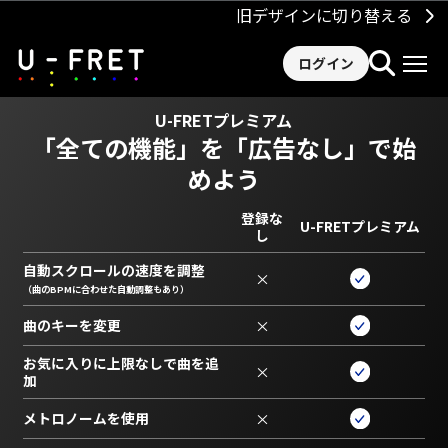
旧デザインに切り替える
ログイン
U-FRETプレミアム
「全ての機能」を
「広告なし」で始
めよう
登録な
U-FRETプレミアム
し
自動スクロールの速度を調整
×
（曲のBPMに合わせた自動調整もあり）
曲のキーを変更
×
お気に入りに上限なしで曲を追
×
加
メトロノームを使用
×