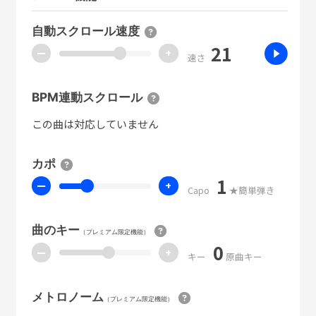
自動スクロール速度
21
ー
+
速さ
BPM連動スクロール
この曲は対応していません
カポ
1
ー
+
Capo
★簡単弾き
曲のキー
（プレミアム限定機能）
0
ー
+
キー
原曲キー
メトロノーム
（プレミアム限定機能）