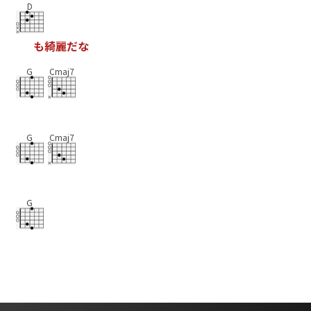
D
も
綺
麗
だ
な
G
Cmaj7
G
Cmaj7
G