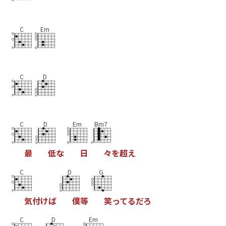
C
Em
C
D
C
D
Em
Bm7
最
低
な
日
々
を
超
え
C
D
G
気
付
け
ば
僕
等
笑
っ
て
る
だ
ろ
C
D
Em