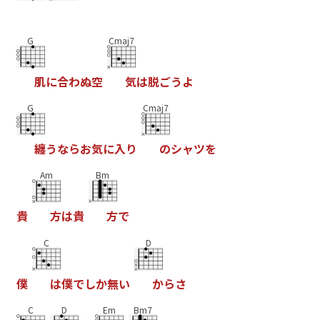
G
Cmaj7
肌
に
合
わ
ぬ
空
気
は
脱
ご
う
よ
G
Cmaj7
纏
う
な
ら
お
気
に
入
り
の
シ
ャ
ツ
を
Am
Bm
貴
方
は
貴
方
で
C
D
僕
は
僕
で
し
か
無
い
か
ら
さ
C
D
Em
Bm7