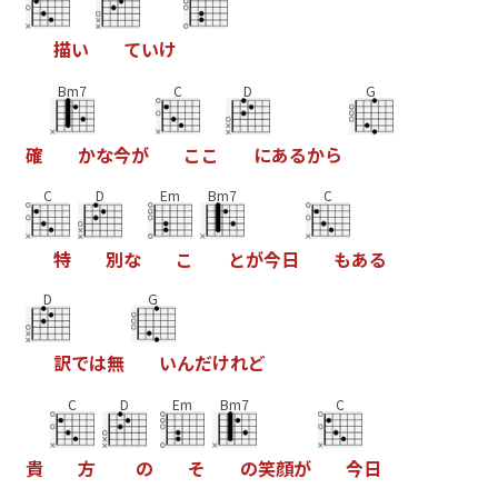
描
い
て
い
け
Bm7
C
D
G
確
か
な
今
が
こ
こ
に
あ
る
か
ら
C
D
Em
Bm7
C
特
別
な
こ
と
が
今
日
も
あ
る
D
G
訳
で
は
無
い
ん
だ
け
れ
ど
C
D
Em
Bm7
C
貴
方
の
そ
の
笑
顔
が
今
日