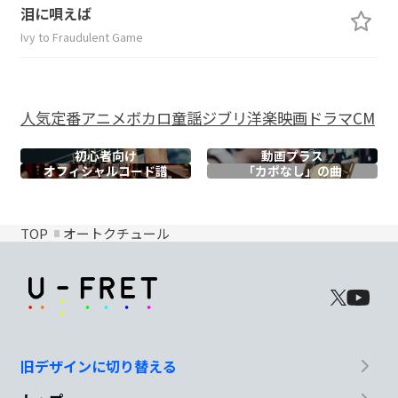
泪に唄えば
Ivy to Fraudulent Game
人気
定番
アニメ
ボカロ
童謡
ジブリ
洋楽
映画
ドラマ
CM
初心者向け
動画プラス
オフィシャル
コード譜
「カポなし」の曲
TOP
オートクチュール
旧デザインに切り替える