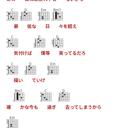
C
D
Em
Bm7
最
低
な
日
々
を
超
え
C
D
G
気
付
け
ば
僕
等
笑
っ
て
る
だ
ろ
C
D
Em
描
い
て
い
け
Bm7
C
D
確
か
な
今
も
過
ぎ
去
っ
て
し
ま
う
か
ら
Em