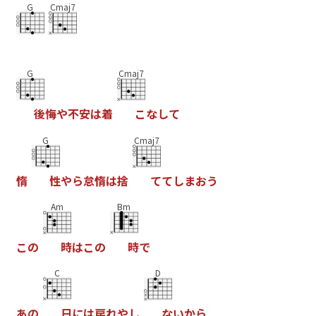
G
Cmaj7
G
Cmaj7
後
悔
や
不
安
は
着
こ
な
し
て
G
Cmaj7
惰
性
や
ら
怠
惰
は
捨
て
て
し
ま
お
う
Am
Bm
こ
の
時
は
こ
の
時
で
C
D
あ
の
日
に
は
戻
れ
や
し
な
い
か
ら