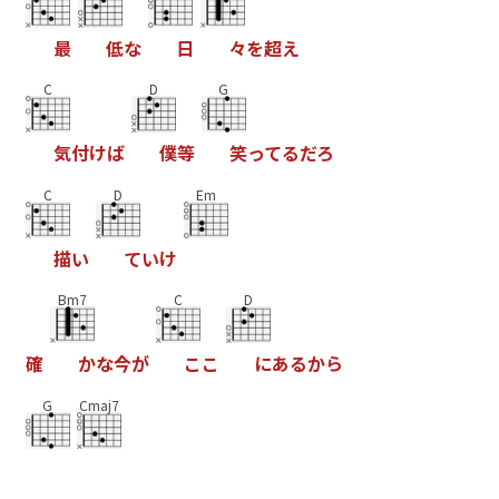
最
低
な
日
々
を
超
え
C
D
G
気
付
け
ば
僕
等
笑
っ
て
る
だ
ろ
C
D
Em
描
い
て
い
け
Bm7
C
D
確
か
な
今
が
こ
こ
に
あ
る
か
ら
G
Cmaj7