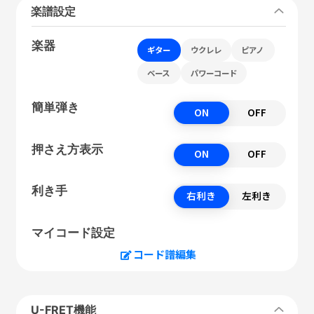
楽譜設定
楽器
ギター
ウクレレ
ピアノ
ベース
パワーコード
簡単弾き
ON
OFF
押さえ方表示
ON
OFF
利き手
右利き
左利き
マイコード設定
コード譜編集
U-FRET機能