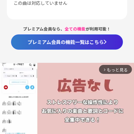
この曲は対応していません
プレミアム会員なら、
全ての機能
が利用可能！
プレミアム会員の機能一覧はこちら
もっと見る
arrow_forward_ios