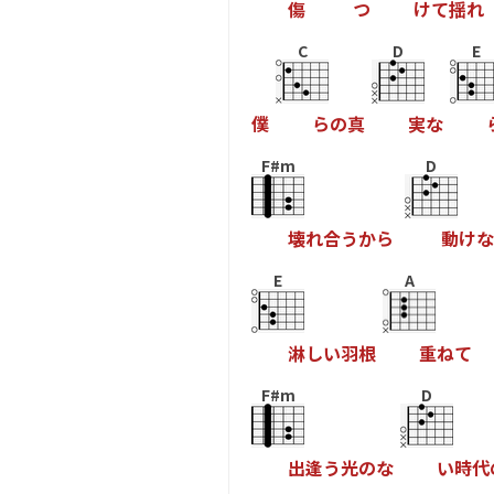
傷
つ
け
て
揺
れ
C
D
E
僕
ら
の
真
実
な
F#m
D
壊
れ
合
う
か
ら
動
け
な
E
A
淋
し
い
羽
根
重
ね
て
F#m
D
出
逢
う
光
の
な
い
時
代