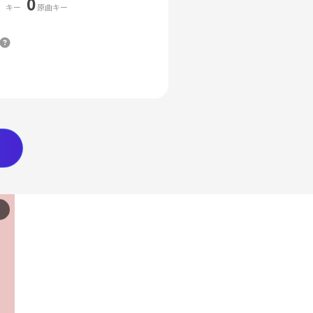
0
キー
原曲キー