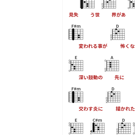
見
失
う
世
界
が
あ
F#m
D
変
わ
れ
る
事
が
怖
く
な
E
A
深
い
鼓
動
の
先
に
F#m
D
交
わ
す
炎
に
描
か
れ
た
E
C#m
D