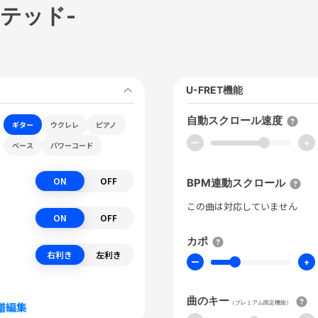
イテッド-
U-FRET機能
自動スクロール速度
ギター
ウクレレ
ピアノ
ー
+
ベース
パワーコード
ON
OFF
BPM連動スクロール
この曲は対応していません
ON
OFF
カポ
右利き
左利き
ー
+
曲のキー
（プレミアム限定機能）
譜編集