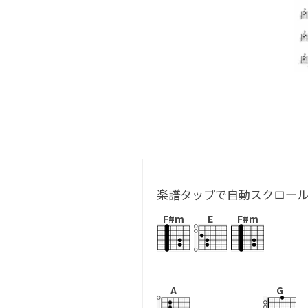
楽譜タップで自動スクロー
F#m
E
F#m
A
G