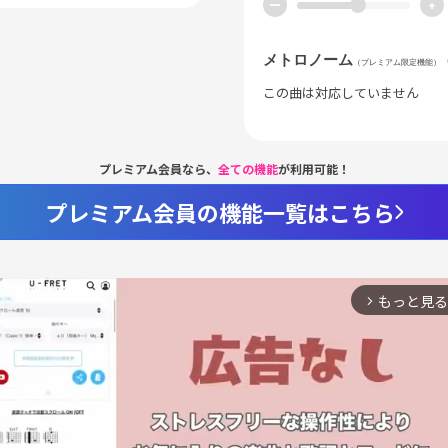
ー
+
メトロノーム
（プレミアム限定機能）
この曲は対応していません
プレミアム会員なら、
全ての機能
が利用可能！
プレミアム会員の機能一覧はこちら
もっと見る
arrow_forward_ios