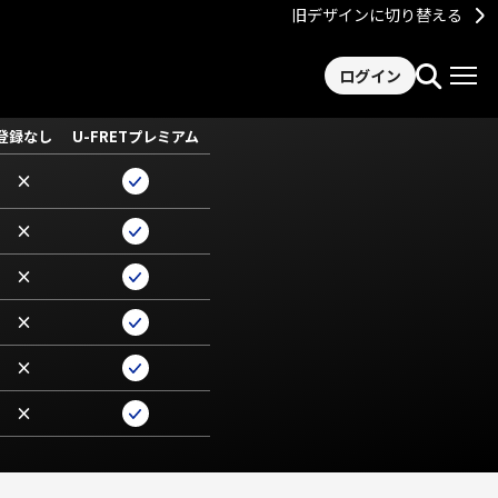
旧デザインに切り替える
ログイン
登録なし
U-FRETプレミアム
×
×
×
×
×
×