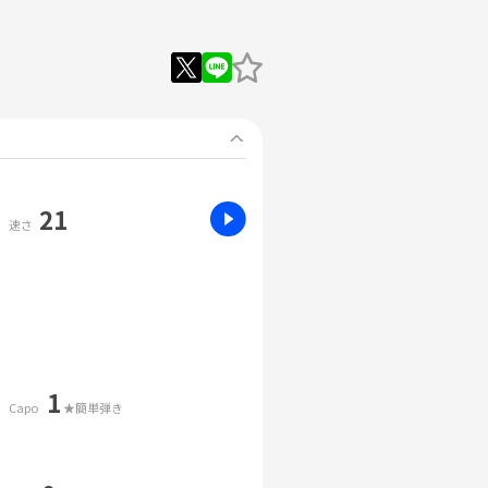
21
速さ
1
Capo
★簡単弾き