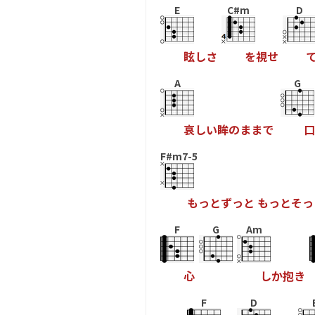
E
C#m
D
眩
し
さ
を
視
せ
A
G
哀
し
い
眸
の
ま
ま
で
口
F#m7-5
も
っ
と
ず
っ
と
も
っ
と
そ
っ
F
G
Am
心
し
か
抱
き
F
D