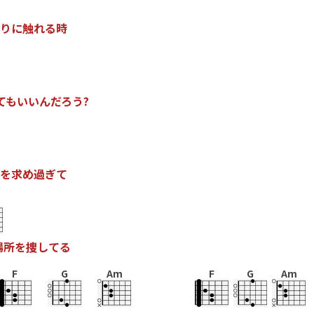
り
に
触
れ
る
時
て
も
い
い
ん
だ
ろ
う
?
を
求
め
過
ぎ
て
場
所
を
捜
し
て
る
F
G
Am
F
G
Am