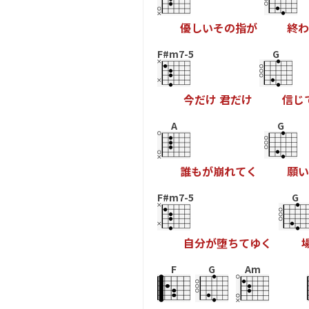
優
し
い
そ
の
指
が
終
わ
F#m7-5
G
今
だ
け
君
だ
け
信
じ
A
G
誰
も
が
崩
れ
て
く
願
い
F#m7-5
G
自
分
が
堕
ち
て
ゆ
く
F
G
Am