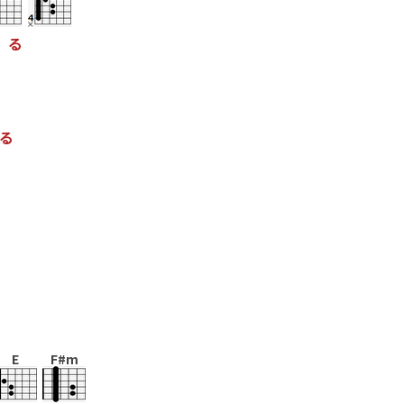
る
る
E
F#m