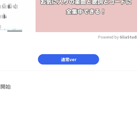
Powered by 
GliaStud
Mute
通常ver
ル開始