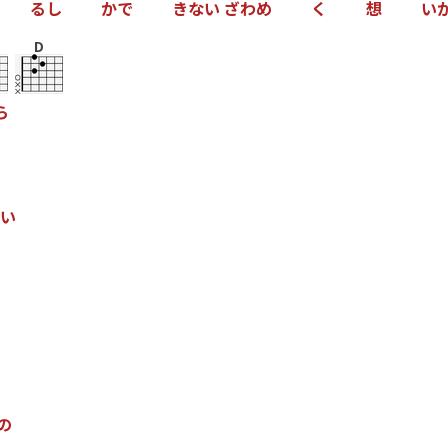
る
し
か
で
き
な
い
ざ
わ
め
く
想
い
D
ら
い
の