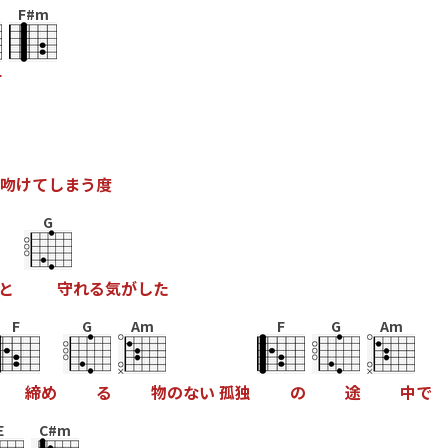
F#m
て
吻
け
て
し
ま
う
度
G
と
守
れ
る
気
が
し
た
F
G
Am
F
G
Am
締
め
る
物
の
な
い
孤
独
の
途
中
で
E
C#m