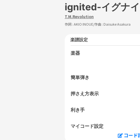
ignited-イグナ
T.M.Revolution
作詞 :
AKIO INOUE
/作曲 :
Daisuke Asakura
楽譜設定
楽器
簡単弾き
押さえ方表示
利き手
マイコード設定
コード