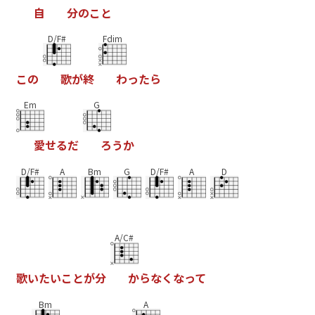
自
分
の
こ
と
D/F#
Fdim
こ
の
歌
が
終
わ
っ
た
ら
Em
G
愛
せ
る
だ
ろ
う
か
D/F#
A
Bm
G
D/F#
A
D
A/C#
歌
い
た
い
こ
と
が
分
か
ら
な
く
な
っ
て
Bm
A