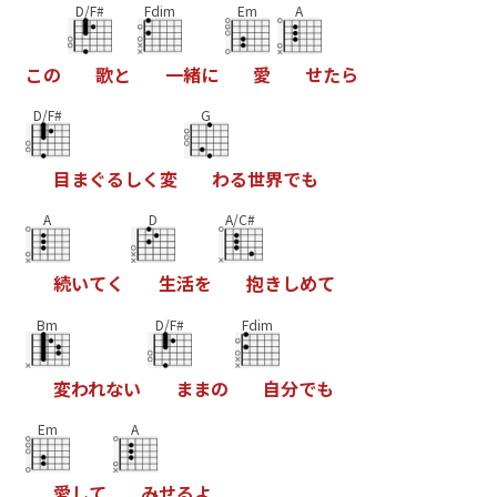
D/F#
Fdim
Em
A
こ
の
歌
と
一
緒
に
愛
せ
た
ら
D/F#
G
目
ま
ぐ
る
し
く
変
わ
る
世
界
で
も
A
D
A/C#
続
い
て
く
生
活
を
抱
き
し
め
て
Bm
D/F#
Fdim
変
わ
れ
な
い
ま
ま
の
自
分
で
も
Em
A
愛
し
て
み
せ
る
よ