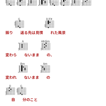
G
D/F#
振
り
返
る
先
は
見
慣
れ
た
風
景
A
A#dim
変
わ
ら
な
い
ま
ま
の
、
Bm
Am
変
わ
れ
な
い
ま
ま
の
D
G
自
分
の
こ
と