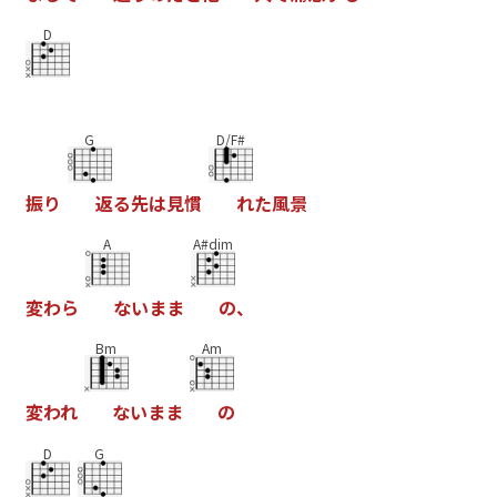
D
G
D/F#
振
り
返
る
先
は
見
慣
れ
た
風
景
A
A#dim
変
わ
ら
な
い
ま
ま
の
、
Bm
Am
変
わ
れ
な
い
ま
ま
の
D
G