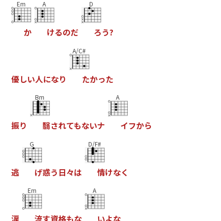
Em
A
D
か
け
る
の
だ
ろ
う
?
A/C#
優
し
い
人
に
な
り
た
か
っ
た
Bm
A
振
り
翳
さ
れ
て
も
な
い
ナ
イ
フ
か
ら
G
D/F#
逃
げ
惑
う
日
々
は
情
け
な
く
Em
A
涙
流
す
資
格
も
な
い
よ
な