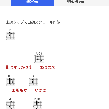
通常ver
初心者ver
楽譜タップで自動スクロール開始
D
A/C#
街
は
す
っ
か
り
変
わ
り
果
て
Bm
A
面
影
も
な
い
ま
ま
G
D/F#