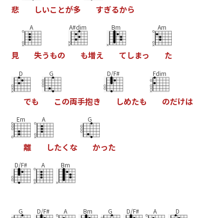
悲
し
い
こ
と
が
多
す
ぎ
る
か
ら
A
A#dim
Bm
Am
見
失
う
も
の
も
増
え
て
し
ま
っ
た
D
G
D/F#
Fdim
で
も
こ
の
両
手
抱
き
し
め
た
も
の
だ
け
は
Em
A
G
離
し
た
く
な
か
っ
た
D/F#
A
Bm
G
D/F#
A
Bm
G
D/F#
A
D