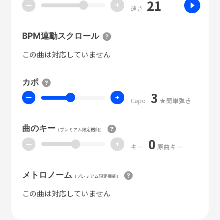
21
ー
+
速さ
BPM連動スクロール
この曲は対応していません
カポ
3
ー
+
Capo
★簡単弾き
曲のキー
（プレミアム限定機能）
0
ー
+
キー
原曲キー
メトロノーム
（プレミアム限定機能）
この曲は対応していません