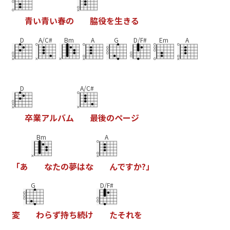
青
い
青
い
春
の
脇
役
を
生
き
る
D
A/C#
Bm
A
G
D/F#
Em
A
D
A/C#
卒
業
ア
ル
バ
ム
最
後
の
ペ
ー
ジ
Bm
A
「
あ
な
た
の
夢
は
な
ん
で
す
か
?
」
G
D/F#
変
わ
ら
ず
持
ち
続
け
た
そ
れ
を