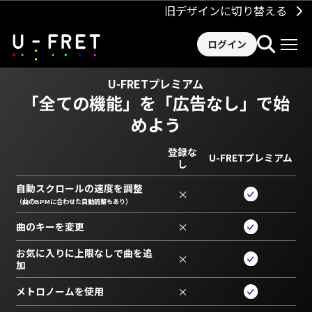
旧デザインに切り替える
ログイン
U-FRETプレミアム
「全ての機能」を
「広告なし」で始
めよう
登録な
U-FRETプレミアム
し
自動スクロールの速度を調整
×
（曲のBPMに合わせた自動調整もあり）
曲のキーを変更
×
お気に入りに上限なしで曲を追
×
加
メトロノームを使用
×