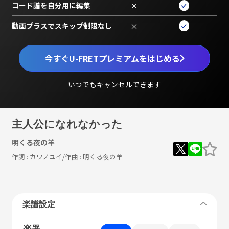
コード譜を自分用に編集
×
動画プラスでスキップ制限なし
×
今すぐU-FRETプレミアムをはじめる
いつでもキャンセルできます
主人公になれなかった
明くる夜の羊
作詞 :
カワノユイ
/作曲 :
明くる夜の羊
楽譜設定
楽器