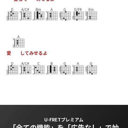
D
A/C#
Bm
A
G
D/F#
Em
A
愛
し
て
み
せ
る
よ
D
A/C#
C
B
G
A
G
U-FRETプレミアム
「全ての機能」を
「広告なし」で始