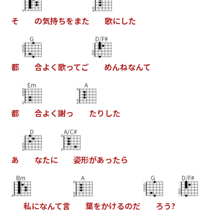
そ
の
気
持
ち
を
ま
た
歌
に
し
た
G
D/F#
都
合
よ
く
歌
っ
て
ご
め
ん
ね
な
ん
て
Em
A
都
合
よ
く
謝
っ
た
り
し
た
D
A/C#
あ
な
た
に
姿
形
が
あ
っ
た
ら
Bm
A
G
D/F#
私
に
な
ん
て
言
葉
を
か
け
る
の
だ
ろ
う
?