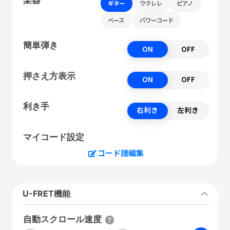
ギター
ウクレレ
ピアノ
ベース
パワーコード
簡単弾き
ON
OFF
押さえ方表示
ON
OFF
利き手
右利き
左利き
マイコード設定
コード譜編集
U-FRET機能
自動スクロール速度