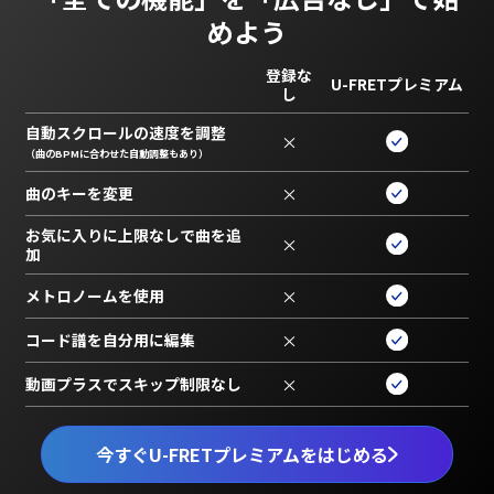
めよう
登録な
U-FRETプレミアム
し
自動スクロールの速度を調整
×
（曲のBPMに合わせた自動調整もあり）
曲のキーを変更
×
お気に入りに上限なしで曲を追
×
加
メトロノームを使用
×
コード譜を自分用に編集
×
動画プラスでスキップ制限なし
×
今すぐU-FRETプレミアムをはじめる