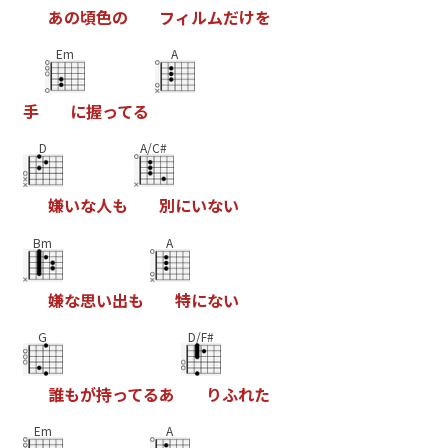
あ
の
頃
色
の
フ
ィ
ル
ム
だ
け
を
Em
A
手
に
握
っ
て
る
D
A/C#
嫌
い
な
人
も
別
に
い
な
い
Bm
A
嫌
な
思
い
出
も
特
に
な
い
G
D/F#
誰
も
が
持
っ
て
る
あ
り
ふ
れ
た
Em
A