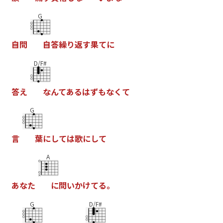
G
自
問
自
答
繰
り
返
す
果
て
に
D/F#
答
え
な
ん
て
あ
る
は
ず
も
な
く
て
G
言
葉
に
し
て
は
歌
に
し
て
A
あ
な
た
に
問
い
か
け
て
る
。
G
D/F#