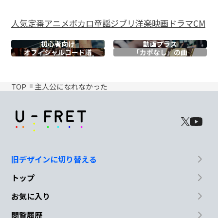
人気
定番
アニメ
ボカロ
童謡
ジブリ
洋楽
映画
ドラマ
CM
初心者向け
動画プラス
オフィシャル
コード譜
「カポなし」の曲
TOP
主人公になれなかった
旧デザインに切り替える
トップ
お気に入り
閲覧履歴