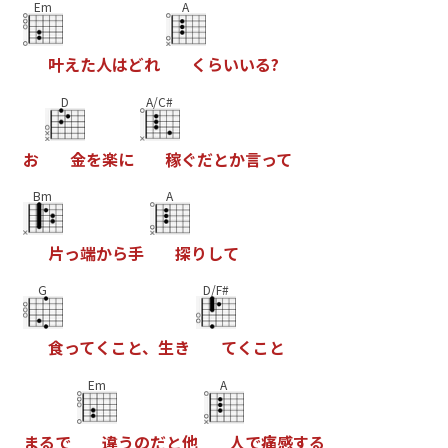
Em
A
叶
え
た
人
は
ど
れ
く
ら
い
い
る
?
D
A/C#
お
金
を
楽
に
稼
ぐ
だ
と
か
言
っ
て
Bm
A
片
っ
端
か
ら
手
探
り
し
て
G
D/F#
食
っ
て
く
こ
と
、
生
き
て
く
こ
と
Em
A
ま
る
で
違
う
の
だ
と
他
人
で
痛
感
す
る