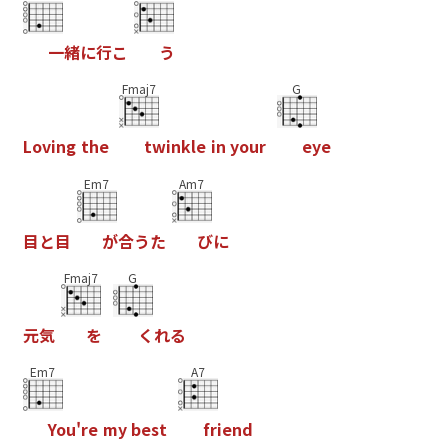
一
緒
に
行
こ
う
Fmaj7
G
L
o
v
i
n
g
t
h
e
t
w
i
n
k
l
e
i
n
y
o
u
r
e
y
e
Em7
Am7
目
と
目
が
合
う
た
び
に
Fmaj7
G
元
気
を
く
れ
る
Em7
A7
Y
o
u
'
r
e
m
y
b
e
s
t
f
r
i
e
n
d