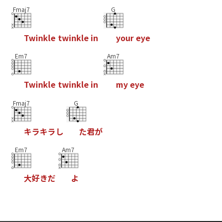
Fmaj7
G
T
w
i
n
k
l
e
t
w
i
n
k
l
e
i
n
y
o
u
r
e
y
e
Em7
Am7
T
w
i
n
k
l
e
t
w
i
n
k
l
e
i
n
m
y
e
y
e
Fmaj7
G
キ
ラ
キ
ラ
し
た
君
が
Em7
Am7
大
好
き
だ
よ