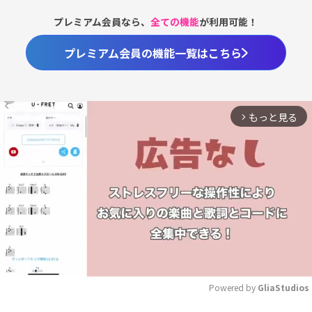
プレミアム会員なら、
全ての機能
が利用可能！
プレミアム会員の機能一覧はこちら
もっと見る
arrow_forward_ios
Powered by 
GliaStudios