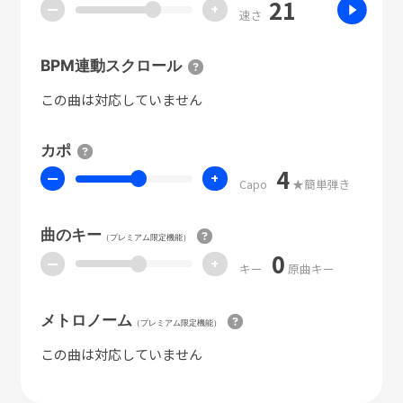
21
ー
+
速さ
BPM連動スクロール
この曲は対応していません
カポ
4
ー
+
Capo
★簡単弾き
曲のキー
（プレミアム限定機能）
0
ー
+
キー
原曲キー
メトロノーム
（プレミアム限定機能）
この曲は対応していません