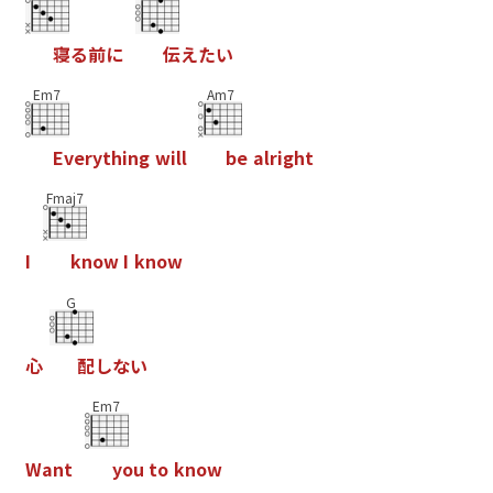
寝
る
前
に
伝
え
た
い
Em7
Am7
E
v
e
r
y
t
h
i
n
g
w
i
l
l
b
e
a
l
r
i
g
h
t
Fmaj7
I
k
n
o
w
I
k
n
o
w
G
心
配
し
な
い
Em7
W
a
n
t
y
o
u
t
o
k
n
o
w