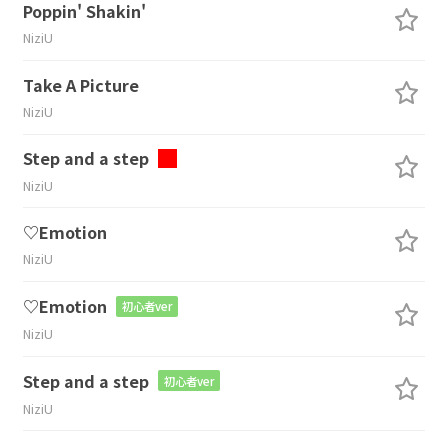
Poppin' Shakin'
NiziU
Take A Picture
NiziU
Step and a step
NiziU
♡Emotion
NiziU
♡Emotion
初心者ver
NiziU
Step and a step
初心者ver
NiziU