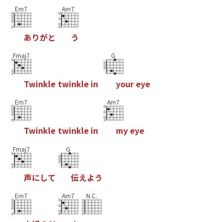
Em7
Am7
あ
り
が
と
う
Fmaj7
G
T
w
i
n
k
l
e
t
w
i
n
k
l
e
i
n
y
o
u
r
e
y
e
Em7
Am7
T
w
i
n
k
l
e
t
w
i
n
k
l
e
i
n
m
y
e
y
e
Fmaj7
G
声
に
し
て
伝
え
よ
う
Em7
Am7
N.C.