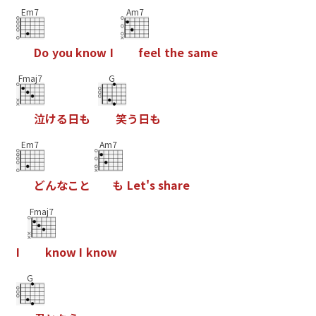
Em7
Am7
D
o
y
o
u
k
n
o
w
I
f
e
e
l
t
h
e
s
a
m
e
Fmaj7
G
泣
け
る
日
も
笑
う
日
も
Em7
Am7
ど
ん
な
こ
と
も
L
e
t
'
s
s
h
a
r
e
Fmaj7
I
k
n
o
w
I
k
n
o
w
G