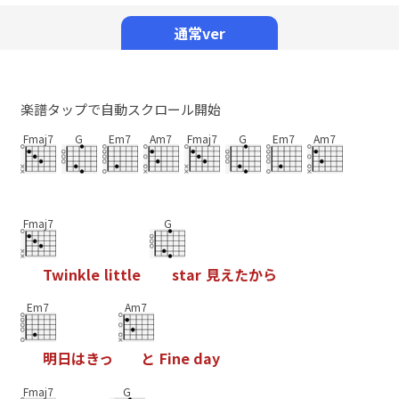
Mute
通常ver
楽譜タップで自動スクロール開始
Fmaj7
G
Em7
Am7
Fmaj7
G
Em7
Am7
Fmaj7
G
T
w
i
n
k
l
e
l
i
t
t
l
e
s
t
a
r
見
え
た
か
ら
Em7
Am7
明
日
は
き
っ
と
F
i
n
e
d
a
y
Fmaj7
G