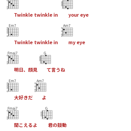
T
w
i
n
k
l
e
t
w
i
n
k
l
e
i
n
y
o
u
r
e
y
e
Em7
Am7
T
w
i
n
k
l
e
t
w
i
n
k
l
e
i
n
m
y
e
y
e
Fmaj7
G
明
日
、
顔
見
て
言
う
ね
Em7
Am7
大
好
き
だ
よ
Fmaj7
G
聞
こ
え
る
よ
君
の
鼓
動