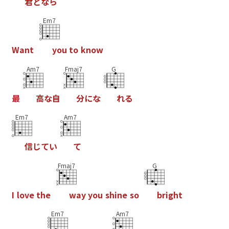
君
と
な
ら
Em7
W
a
n
t
y
o
u
t
o
k
n
o
w
Am7
Fmaj7
G
最
高
な
自
分
に
な
れ
る
Em7
Am7
信
じ
て
い
て
Fmaj7
G
I
l
o
v
e
t
h
e
w
a
y
y
o
u
s
h
i
n
e
s
o
b
r
i
g
h
t
Em7
Am7