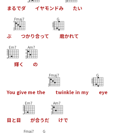
ま
る
で
ダ
イ
ヤ
モ
ン
ド
み
た
い
Fmaj7
G
ぶ
つ
か
り
合
っ
て
磨
か
れ
て
Em7
Am7
輝
く
の
Fmaj7
G
Y
o
u
g
i
v
e
m
e
t
h
e
t
w
i
n
k
l
e
i
n
m
y
e
y
e
Em7
Am7
目
と
目
が
合
う
だ
け
で
Fmaj7
G