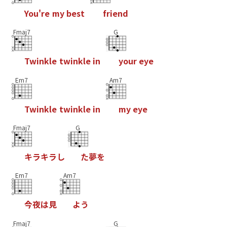
Y
o
u
'
r
e
m
y
b
e
s
t
f
r
i
e
n
d
Fmaj7
G
T
w
i
n
k
l
e
t
w
i
n
k
l
e
i
n
y
o
u
r
e
y
e
Em7
Am7
T
w
i
n
k
l
e
t
w
i
n
k
l
e
i
n
m
y
e
y
e
Fmaj7
G
キ
ラ
キ
ラ
し
た
夢
を
Em7
Am7
今
夜
は
見
よ
う
Fmaj7
G