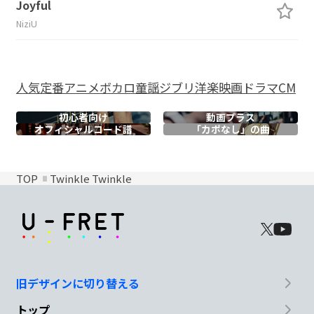
Joyful
NiziU
人気
定番
アニメ
ボカロ
童謡
ジブリ
洋楽
映画
ドラマ
CM
初心者向け
動画プラス
オフィシャル
コード譜
「カポなし」の曲
TOP
Twinkle Twinkle
旧デザインに切り替える
トップ