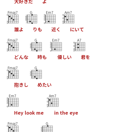
大
好
き
だ
よ
Fmaj7
G
Em7
Am7
誰
よ
り
も
近
く
に
い
て
Fmaj7
G
Em7
A7
ど
ん
な
時
も
優
し
い
君
を
Fmaj7
G
抱
き
し
め
た
い
Em7
Am7
H
e
y
l
o
o
k
m
e
i
n
t
h
e
e
y
e
Fmaj7
G