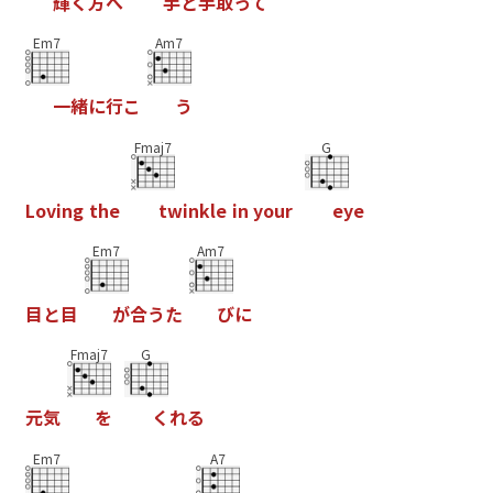
輝
く
方
へ
手
と
手
取
っ
て
Em7
Am7
一
緒
に
行
こ
う
Fmaj7
G
L
o
v
i
n
g
t
h
e
t
w
i
n
k
l
e
i
n
y
o
u
r
e
y
e
Em7
Am7
目
と
目
が
合
う
た
び
に
Fmaj7
G
元
気
を
く
れ
る
Em7
A7