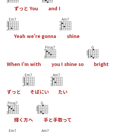
ず
っ
と
Y
o
u
a
n
d
I
Em7
Am7
Y
e
a
h
w
e
'
r
e
g
o
n
n
a
s
h
i
n
e
Fmaj7
G
W
h
e
n
I
'
m
w
i
t
h
y
o
u
I
s
h
i
n
e
s
o
b
r
i
g
h
t
Em7
Am7
ず
っ
と
そ
ば
に
い
た
い
Fmaj7
G
輝
く
方
へ
手
と
手
取
っ
て
Em7
Am7