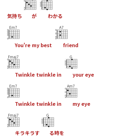
気
持
ち
が
わ
か
る
Em7
A7
Y
o
u
'
r
e
m
y
b
e
s
t
f
r
i
e
n
d
Fmaj7
G
T
w
i
n
k
l
e
t
w
i
n
k
l
e
i
n
y
o
u
r
e
y
e
Em7
Am7
T
w
i
n
k
l
e
t
w
i
n
k
l
e
i
n
m
y
e
y
e
Fmaj7
G
キ
ラ
キ
ラ
す
る
時
を