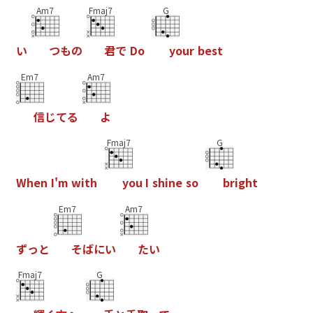
Am7
Fmaj7
G
い
つ
も
の
君
で
D
o
y
o
u
r
b
e
s
t
Em7
Am7
信
じ
て
る
よ
Fmaj7
G
W
h
e
n
I
'
m
w
i
t
h
y
o
u
I
s
h
i
n
e
s
o
b
r
i
g
h
t
Em7
Am7
ず
っ
と
そ
ば
に
い
た
い
Fmaj7
G