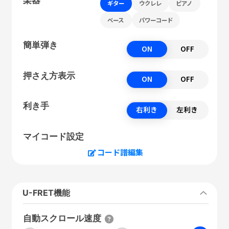
ギター
ウクレレ
ピアノ
ベース
パワーコード
簡単弾き
ON
OFF
押さえ方表示
ON
OFF
利き手
右利き
左利き
マイコード設定
コード譜編集
U-FRET機能
自動スクロール速度