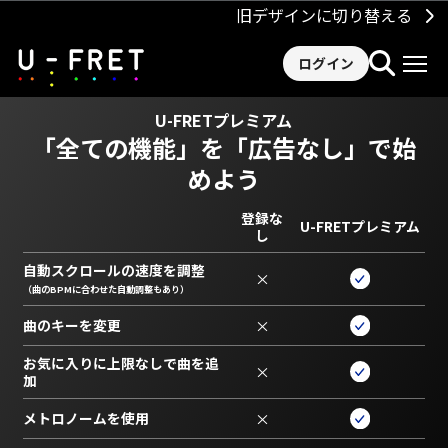
旧デザインに切り替える
ログイン
U-FRETプレミアム
「全ての機能」を
「広告なし」で始
めよう
登録な
U-FRETプレミアム
し
自動スクロールの速度を調整
×
（曲のBPMに合わせた自動調整もあり）
曲のキーを変更
×
お気に入りに上限なしで曲を追
×
加
メトロノームを使用
×