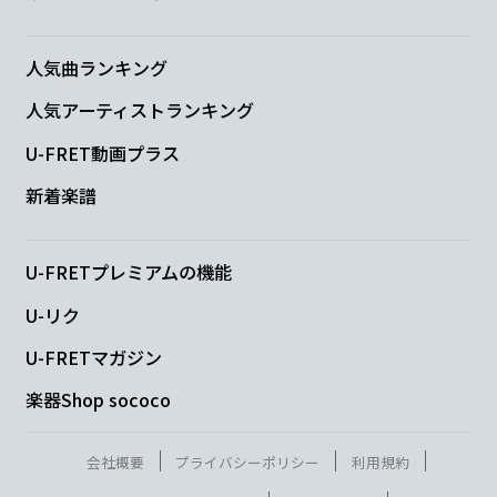
あ
の日あの
場所で
交わした約
束は
人気曲ランキング
C
G/B
Am
D
G
人気アーティストランキング
今でも
覚えてる、
忘れ
はし
な
U-FRET動画プラス
新着楽譜
い
U-FRETプレミアムの機能
C
Cm
Bm
Em
U-リク
夜空
に綺麗
な星
が見えた
ら
U-FRETマガジン
Am
B7
Em
楽器Shop sococo
あの
時の君
を思い
出して
会社概要
プライバシーポリシー
利用規約
Dm
G
C
D
Bm