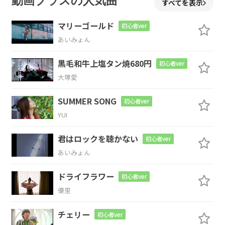
動画プラスの人気曲
すべてを表示
生まれた
時から決
まっていた
のな
マリーゴールド
初心者ver
あいみょん
ら
黒毛和牛上塩タン焼680円
初心者ver
大塚愛
C
G/B
Am
D
G
SUMMER SONG
初心者ver
幸せで
あり奇
跡と
言うのだ
ろ
YUI
G7
君はロックを聴かない
初心者ver
う
あいみょん
C
Cm
G
Bm
Em
ドライフラワー
初心者ver
優里
手を
繋いで
笑って
歩い
た日
も
チェリー
初心者ver
Am
D
G
G7