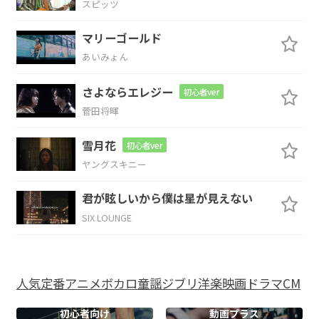
スピッツ
温も
りを感
じた日
も
マリーゴールド
あいみょん
C
D
Bm
Em
さよならエレジー
初心者ver
今で
はそれす
ら未
来もなく
て
菅田将暉
Am
D
G
D
雪月花
初心者ver
ヤングスキニー
会いた
い、そ
う願
う。
君が眩しいから僕は星が見えない
N.C.
C
D
Bm
SIX LOUNGE
君とま
た夢
で会えた
ら
E7
F#dim
B
Em
人気
定番
アニメ
ボカロ
童謡
ジブリ
洋楽
映画
ドラマ
CM
何
を話すか
を
考え込ん
だ
初心者向け
動画プラス