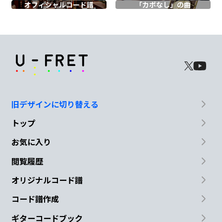
オフィシャル
コード譜
「カポなし」の曲
Dm
G
C
D
Bm
あの
頃
の君
を想う
と
A#dim
Am
D
N.C.
なんだか
涙が
溢れ出してく
旧デザインに切り替える
G
D/F#
Em
Bm
トップ
思えば
君と過ご
した日々の
中に
お気に入り
閲覧履歴
C
G/B
Am
D
オリジナルコード譜
無数に
広がる
幸せが
あった
コード譜作成
G
D/F#
Em
Bm
ギターコードブック