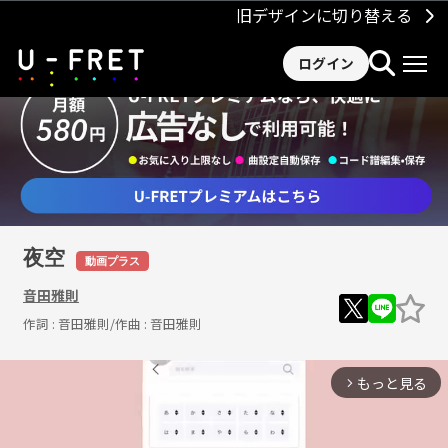
旧デザインに切り替える
ログイン
夜空
動画プラス
音田雅則
作詞 :
音田雅則
/作曲 :
音田雅則
もっと見る
arrow_forward_ios