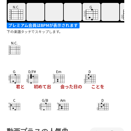
N.C.
G
D/F
プレミアム会員はBPMが表示されます
下の楽譜タッチでスキップします。
N.C.
G
D/F#
Em
D
君と
初めて出
会った日の
ことを
C
G/B
Am
D
覚えてる、
君が
話しかけてくれ
た
G
D/F#
Em
D