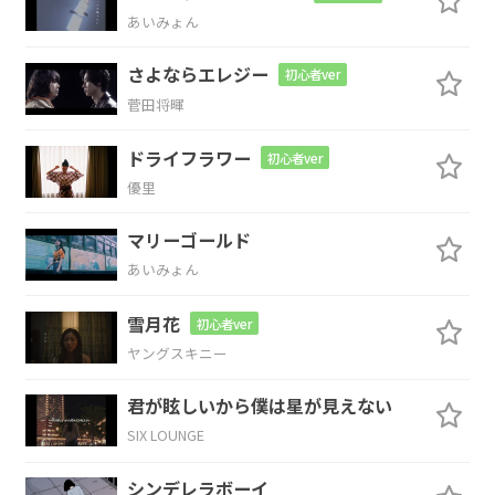
あいみょん
恨んでみた
り
さよならエレジー
初心者ver
Gsus4
G
菅田将暉
La La La Love
ドライフラワー
初心者ver
Gsus4
N.C.
優里
マリーゴールド
La La La Love
あいみょん
G
D/F#
C#
雪月花
初心者ver
まるで映画の
エンドロールだ
ヤングスキニー
C
君が眩しいから僕は星が見えない
SIX LOUNGE
あいしてる あいしてる あいしてるなんて
シンデレラボーイ