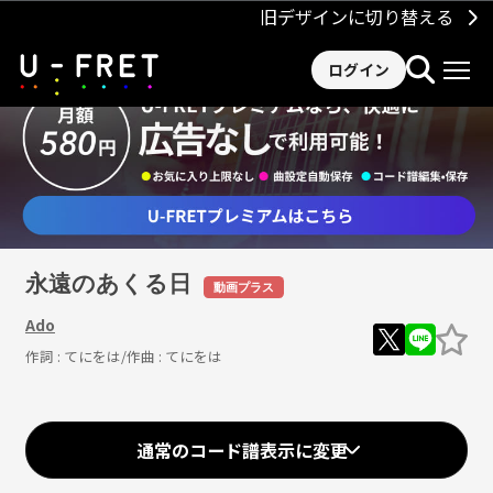
旧デザインに切り替える
ログイン
永遠のあくる日
動画プラス
Ado
作詞 :
てにをは
/作曲 :
てにをは
通常のコード譜表示に変更