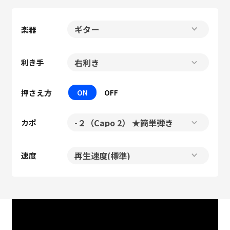
楽器
利き手
押さえ方
ON
OFF
カポ
速度