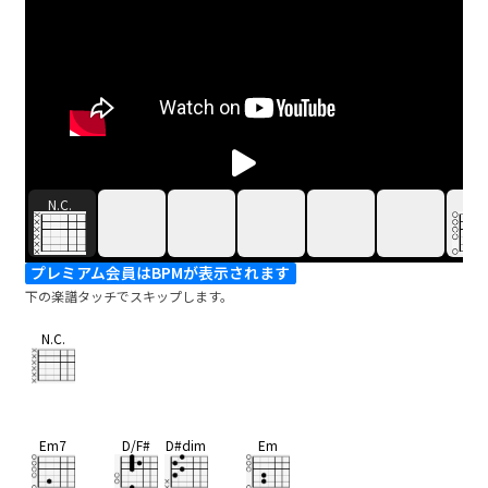
N.C.
Em
プレミアム会員はBPMが表示されます
下の楽譜タッチでスキップします。
N.C.
Em7
D/F#
D#dim
Em