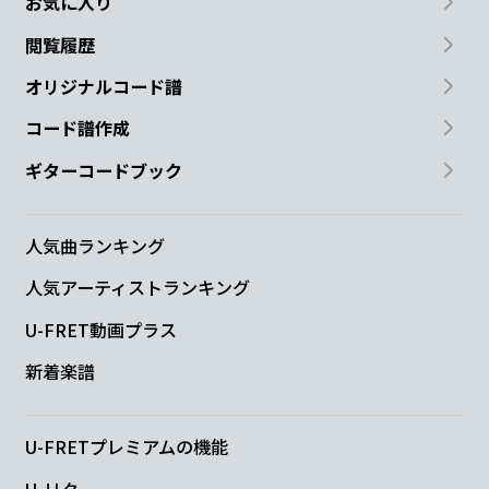
お気に入り
「今、時間
を
止めた
ね。
閲覧履歴
Em
Dm
G
オリジナルコード譜
1秒
く
らい」
コード譜作成
C
G
Am
ギターコードブック
見惚
れていた
なんて云
えなかった
F
人気曲ランキング
人気アーティストランキング
よ
U-FRET動画プラス
G
D/F#
D#dim
Em
新着楽譜
君だけ
が
いなく
て
U-FRETプレミアムの機能
Am
G
U-リク