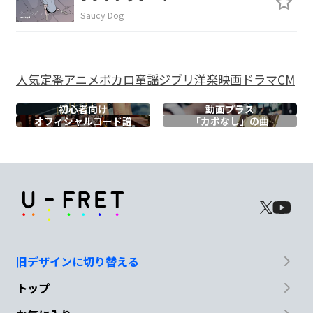
G
D/F#
Saucy Dog
「さよなら」みたいに
云わないでよね
人気
定番
アニメ
ボカロ
童謡
ジブリ
洋楽
映画
ドラマ
CM
C#
C
初心者向け
動画プラス
もう
あいしてる あいしてる
オフィシャル
コード譜
「カポなし」の曲
Cm
G
あいしてるなんてい
らない
D/F#
G
D/F#
旧デザインに切り替える
G
D/F#
D#dim
Em
N.C.
トップ