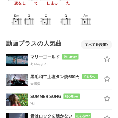
恋をし
て
しまっ
た
Dm
G
C
G
Am
涙
の
痕 洗
う雨は
虹の予
告編
F
動画プラスの人気曲
すべてを表示
だ
マリーゴールド
初心者ver
G
D/F#
D#dim
Em
あいみょん
黒毛和牛上塩タン焼680円
なぜ君
がここ
にいないんだ
ろう
初心者ver
大塚愛
D
Am
G
C
SUMMER SONG
初心者ver
“世界
一
有名
な言葉”
強がって
YUI
D
G
君はロックを聴かない
初心者ver