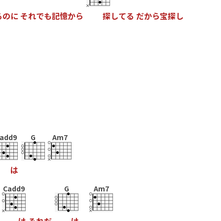
る
の
に
そ
れ
で
も
記
憶
か
ら
探
し
て
る
だ
か
ら
宝
探
し
add9
G
Am7
は
Cadd9
G
Am7