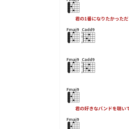
君
の
1
番
に
な
り
た
か
っ
た
だ
Fmaj9
Cadd9
Fmaj9
Cadd9
Fmaj9
君
の
好
き
な
バ
ン
ド
を
聴
い
Fmaj9