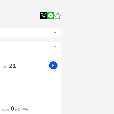
21
速さ
0
Capo
★簡単弾き