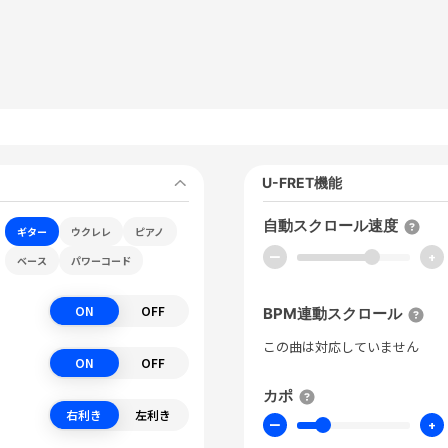
U-FRET機能
自動スクロール速度
ギター
ウクレレ
ピアノ
ー
+
ベース
パワーコード
ON
OFF
BPM連動スクロール
この曲は対応していません
ON
OFF
カポ
右利き
左利き
ー
+