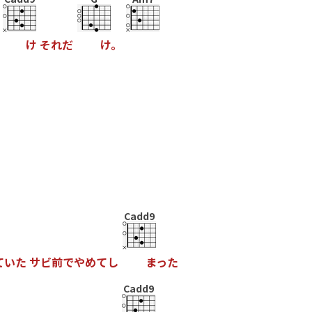
け
そ
れ
だ
け
。
Cadd9
て
い
た
サ
ビ
前
で
や
め
て
し
ま
っ
た
Cadd9