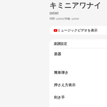
キミニアワナイ
yutori
作詞 :
yutori
/作曲 :
yutori
ミュージックビデオを表示
楽譜設定
楽器
簡単弾き
押さえ方表示
利き手