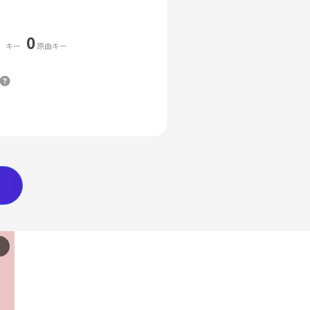
0
キー
原曲キー