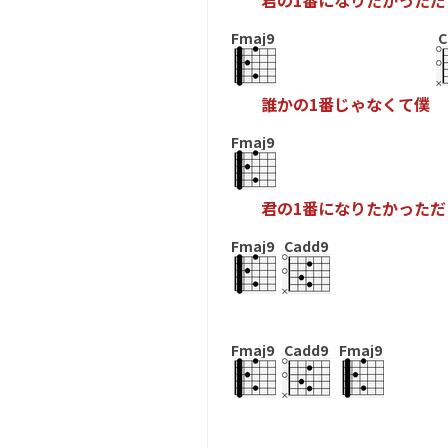
君
の
1
番
に
な
り
た
か
っ
た
だ
Fmaj9
C
誰
か
の
1
番
じ
ゃ
な
く
て
僕
Fmaj9
君
の
1
番
に
な
り
た
か
っ
た
だ
Fmaj9
Cadd9
Fmaj9
Cadd9
Fmaj9