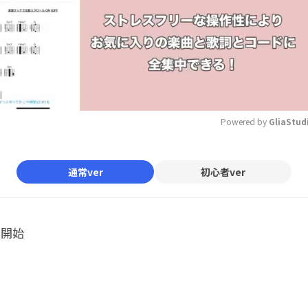
Powered by 
GliaStud
Mute
通常ver
初心者ver
ル開始