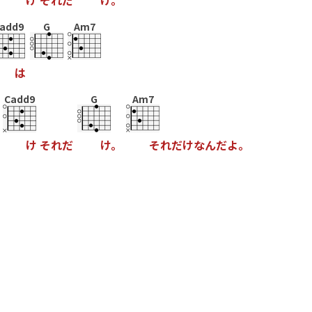
け
そ
れ
だ
け
。
add9
G
Am7
は
Cadd9
G
Am7
け
そ
れ
だ
け
。
そ
れ
だ
け
な
ん
だ
よ
。