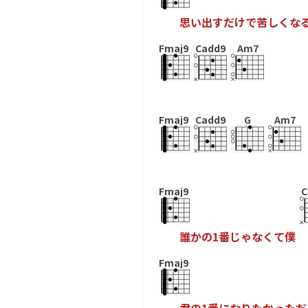
思
い
出
す
だ
け
で
苦
し
く
な
Fmaj9
Cadd9
Am7
Fmaj9
Cadd9
G
Am7
Fmaj9
C
誰
か
の
1
番
じ
ゃ
な
く
て
僕
Fmaj9