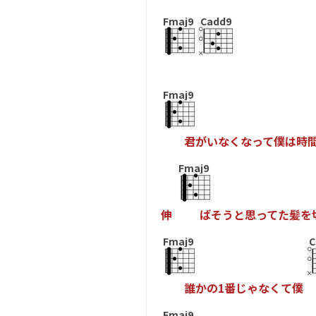
Fmaj9
Cadd9
Fmaj9
君
が
い
な
く
な
っ
て
僕
は
時
Fmaj9
伸
ば
そ
う
と
思
っ
て
た
髪
を
Fmaj9
C
誰
か
の
1
番
じ
ゃ
な
く
て
僕
Fmaj9