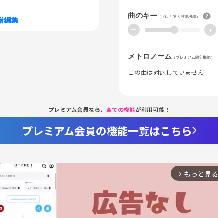
曲のキー
（プレミアム限定機能）
譜編集
ー
+
メトロノーム
（プレミアム限定機能）
この曲は対応していません
プレミアム会員なら、
全ての機能
が利用可能！
プレミアム会員の機能一覧はこちら
もっと見る
arrow_forward_ios