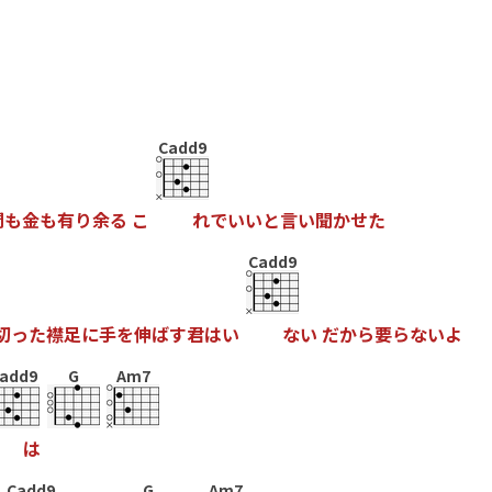
Cadd9
間
も
金
も
有
り
余
る
こ
れ
で
い
い
と
言
い
聞
か
せ
た
Cadd9
切
っ
た
襟
足
に
手
を
伸
ば
す
君
は
い
な
い
だ
か
ら
要
ら
な
い
よ
add9
G
Am7
は
Cadd9
G
Am7