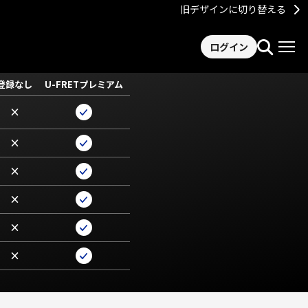
旧デザインに切り替える
ログイン
登録なし
U-FRETプレミアム
×
×
×
×
×
×