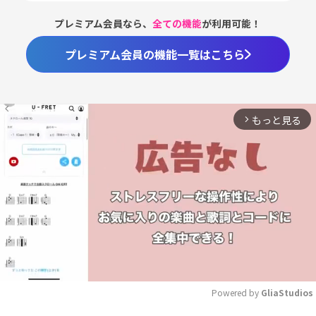
プレミアム会員なら、
全ての機能
が利用可能！
プレミアム会員の機能一覧はこちら
もっと見る
arrow_forward_ios
Powered by 
GliaStudios