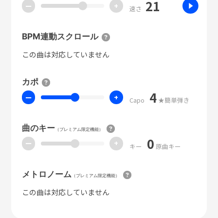
21
ー
+
速さ
BPM連動スクロール
この曲は対応していません
カポ
4
ー
+
Capo
★簡単弾き
曲のキー
（プレミアム限定機能）
0
ー
+
キー
原曲キー
メトロノーム
（プレミアム限定機能）
この曲は対応していません