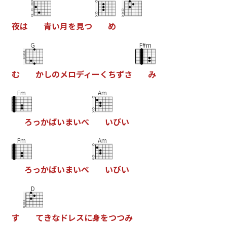
夜
は
青
い
月
を
見
つ
め
G
F#m
む
か
し
の
メ
ロ
デ
ィ
ー
く
ち
ず
さ
み
Fm
Am
ろ
っ
か
ば
い
ま
い
べ
い
び
い
Fm
Am
ろ
っ
か
ば
い
ま
い
べ
い
び
い
D
す
て
き
な
ド
レ
ス
に
身
を
つ
つ
み