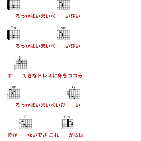
ろ
っ
か
ば
い
ま
い
べ
い
び
い
Fm
Am
ろ
っ
か
ば
い
ま
い
べ
い
び
い
D
す
て
き
な
ド
レ
ス
に
身
を
つ
つ
み
Dm
G
ろ
っ
か
ば
い
ま
い
べ
い
び
い
C
Cm
泣
か
な
い
で
さ
こ
れ
か
ら
は