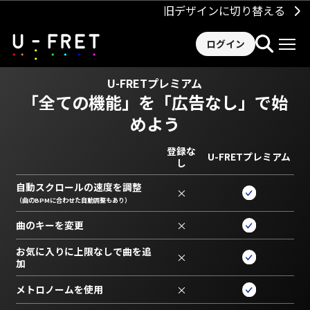
旧デザインに切り替える
ログイン
U-FRETプレミアム
「全ての機能」を
「広告なし」で始
めよう
登録な
U-FRETプレミアム
し
自動スクロールの速度を調整
×
（曲のBPMに合わせた自動調整もあり）
曲のキーを変更
×
お気に入りに上限なしで曲を追
×
加
メトロノームを使用
×