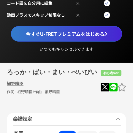
コード譜を自分用に編集
×
動画プラスでスキップ制限なし
×
今すぐU-FRETプレミアムをはじめる
いつでもキャンセルできます
ろっか・ばい・まい・べいびい
初心者ver
細野晴臣
作詞 :
細野晴臣
/作曲 :
細野晴臣
楽譜設定