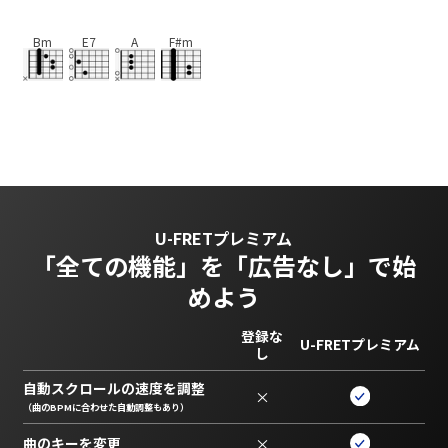
Bm
E7
A
F#m
U-FRETプレミアム
「全ての機能」を
「広告なし」で始
めよう
登録な
U-FRETプレミアム
し
自動スクロールの速度を調整
×
（曲のBPMに合わせた自動調整もあり）
曲のキーを変更
×