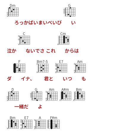
Dm
G
ろ
っ
か
ば
い
ま
い
べ
い
び
い
C
Cm
泣
か
な
い
で
さ
こ
れ
か
ら
は
F
Bm7-5
E7
Am
ダ
イ
ナ
、
君
と
い
つ
も
D
G
Am
A#m
Bm
一
緒
だ
よ
Bm
E7
A
F#m