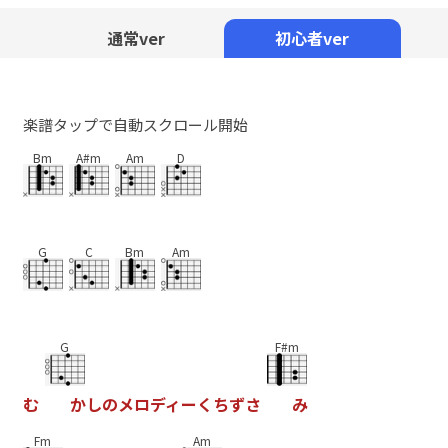
Mute
通常ver
初心者ver
楽譜タップで自動スクロール開始
Bm
A#m
Am
D
G
C
Bm
Am
G
F#m
む
か
し
の
メ
ロ
デ
ィ
ー
く
ち
ず
さ
み
Fm
Am