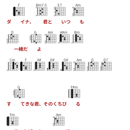
F
Bm7-5
E7
Am
ダ
イ
ナ
、
君
と
い
つ
も
D
G
Am
A#m
Bm
一
緒
だ
よ
Cm
F
A#
D#
G#
Am
D
D7
G
F#m
す
て
き
な
君
、
そ
の
く
ち
び
る
Fm
Am