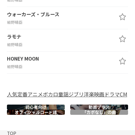
ウォーカーズ・ブルース
細野晴臣
ラモナ
細野晴臣
HONEY MOON
細野晴臣
人気
定番
アニメ
ボカロ
童謡
ジブリ
洋楽
映画
ドラマ
CM
初心者向け
動画プラス
オフィシャル
コード譜
「カポなし」の曲
TOP