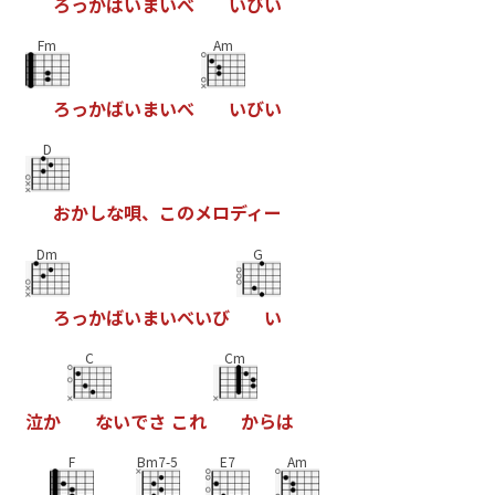
ろ
っ
か
ば
い
ま
い
べ
い
び
い
Fm
Am
ろ
っ
か
ば
い
ま
い
べ
い
び
い
D
お
か
し
な
唄
、
こ
の
メ
ロ
デ
ィ
ー
Dm
G
ろ
っ
か
ば
い
ま
い
べ
い
び
い
C
Cm
泣
か
な
い
で
さ
こ
れ
か
ら
は
F
Bm7-5
E7
Am