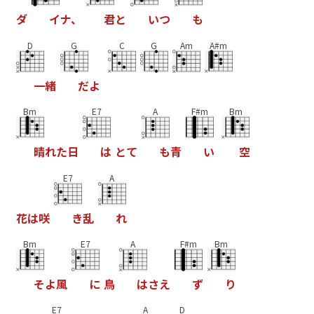
ダ
イ
ナ
、
君
と
い
つ
も
D
G
C
G
Am
A#m
一
緒
だ
よ
Bm
E7
A
F#m
Bm
晴
れ
た
日
は
と
て
も
青
い
空
E7
A
花
は
咲
き
乱
れ
Bm
E7
A
F#m
Bm
そ
よ
風
に
鳥
は
さ
え
ず
り
E7
A
D