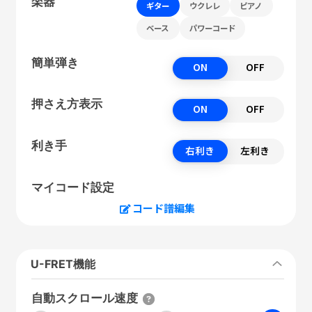
楽器
ギター
ウクレレ
ピアノ
ベース
パワーコード
簡単弾き
ON
OFF
押さえ方表示
ON
OFF
利き手
右利き
左利き
マイコード設定
コード譜編集
U-FRET機能
自動スクロール速度