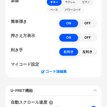
楽器
ギター
ウクレレ
ピアノ
ベース
パワーコード
簡単弾き
ON
OFF
押さえ方表示
ON
OFF
利き手
右利き
左利き
マイコード設定
コード譜編集
U-FRET機能
自動スクロール速度