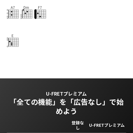
A7
Dm
F7
E
U-FRETプレミアム
「全ての機能」を
「広告なし」で始
めよう
登録な
U-FRETプレミアム
し