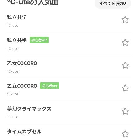
℃-uteの人気曲
すべてを表示
私立共学
℃-ute
私立共学
初心者ver
℃-ute
乙女COCORO
℃-ute
乙女COCORO
初心者ver
℃-ute
夢幻クライマックス
℃-ute
タイムカプセル