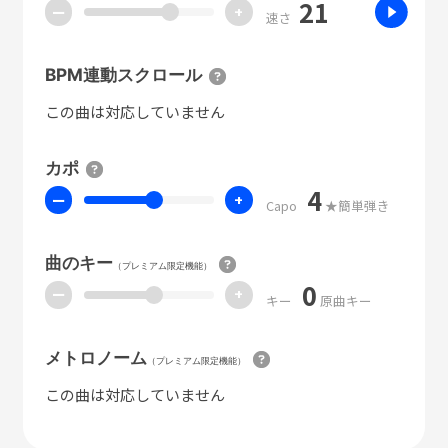
21
ー
+
速さ
BPM連動スクロール
この曲は対応していません
カポ
4
ー
+
Capo
★簡単弾き
曲のキー
（プレミアム限定機能）
0
ー
+
キー
原曲キー
メトロノーム
（プレミアム限定機能）
この曲は対応していません