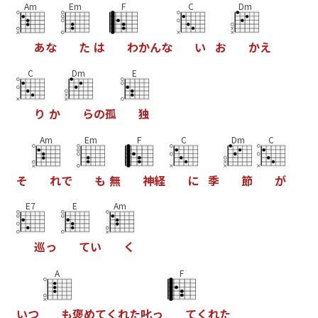
Am
Em
F
C
Dm
あ
な
た
は
わ
か
ん
な
い
お
か
え
C
Dm
E
り
か
ら
の
孤
独
Am
Em
F
C
Dm
C
そ
れ
で
も
無
神
経
に
季
節
が
E7
E
Am
巡
っ
て
い
く
A
F
い
つ
も
褒
め
て
く
れ
た
叱
っ
て
く
れ
た