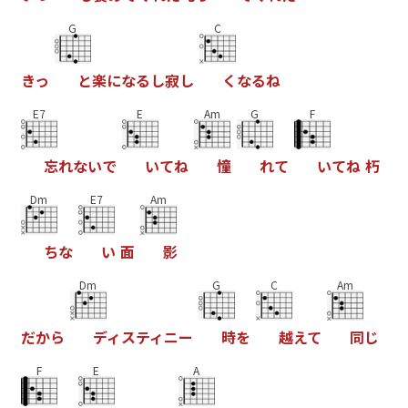
G
C
き
っ
と
楽
に
な
る
し
寂
し
く
な
る
ね
E7
E
Am
G
F
忘
れ
な
い
で
い
て
ね
憧
れ
て
い
て
ね
朽
Dm
E7
Am
ち
な
い
面
影
Dm
G
C
Am
だ
か
ら
デ
ィ
ス
テ
ィ
ニ
ー
時
を
越
え
て
同
じ
F
E
A