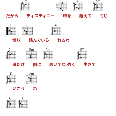
Dm
G
C
Am
だ
か
ら
デ
ィ
ス
テ
ィ
ニ
ー
時
を
越
え
て
同
じ
F
E
A
地
球
踏
ん
で
い
ら
れ
る
わ
Dm
Em
Am
E7
魂
だ
け
側
に
お
い
て
ね
強
く
生
き
て
E
Am
い
こ
う
ね
Am
E