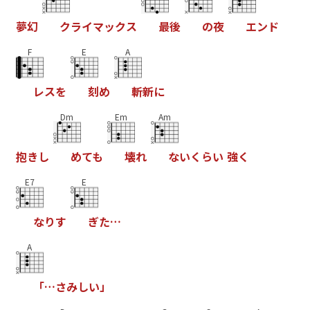
夢
幻
ク
ラ
イ
マ
ッ
ク
ス
最
後
の
夜
エ
ン
ド
F
E
A
レ
ス
を
刻
め
斬
新
に
Dm
Em
Am
抱
き
し
め
て
も
壊
れ
な
い
く
ら
い
強
く
E7
E
な
り
す
ぎ
た
…
A
「
…
さ
み
し
い
」