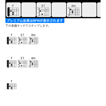
F
E7
Am
プレミアム会員はBPMが表示されます
下の楽譜タッチでスキップします。
F
E7
Am
F
E7
Am
F
あと少し
E7