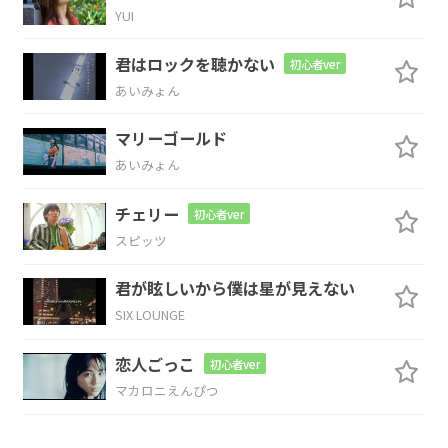
YUI
Am
君はロックを聴かない
初心者ver
縺れ合う期待と不安
あいみょん
F
E7
マリーゴールド
あいみょん
混ぜたら
飲み干した
チェリー
初心者ver
Am
スピッツ
初めての味がした
君が眩しいから僕は星が見えない
SIX LOUNGE
F
E7
Am
恋人ごっこ
初心者ver
ずっ
とこの
ままじゃいられない
マカロニえんぴつ
F
E7