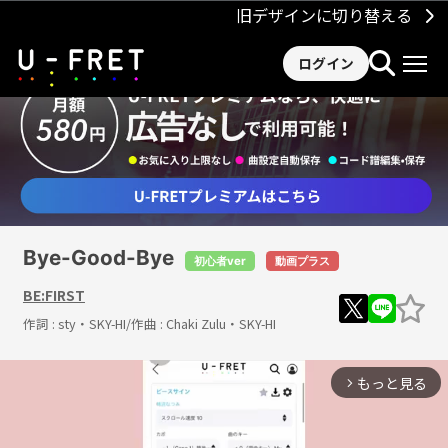
旧デザインに切り替える
ログイン
Bye-Good-Bye
初心者ver
動画プラス
BE:FIRST
作詞 :
sty・SKY-HI
/作曲 :
Chaki Zulu・SKY-HI
もっと見る
arrow_forward_ios