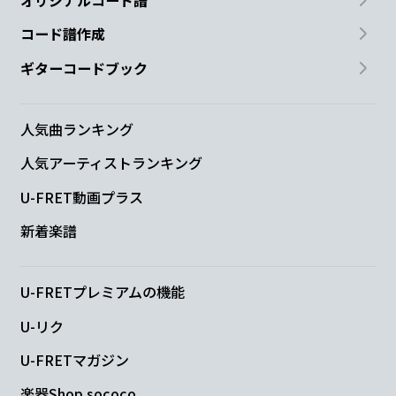
オリジナルコード譜
Am
C7
コード譜作成
Ahh yah Ahh
yah Ahh
ギターコードブック
Dm
人気曲ランキング
もう行かなきゃだって
人気アーティストランキング
Dm7
U-FRET動画プラス
新着楽譜
目と目が合って
Em
U-FRETプレミアムの機能
言葉が詰まって
U-リク
U-FRETマガジン
F
楽器Shop sococo