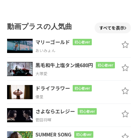
ほんのちょっと
動画プラスの人気曲
すべてを表示
Am
マリーゴールド
初心者ver
この手伸ばせば
あいみょん
F
E7
黒毛和牛上塩タン焼680円
初心者ver
大塚愛
届きそう
な夢が
ドライフラワー
Am
初心者ver
優里
目の前に見えてる
さよならエレジー
初心者ver
F
E7
菅田将暉
SUMMER SONG
君とま
だいたいな
初心者ver