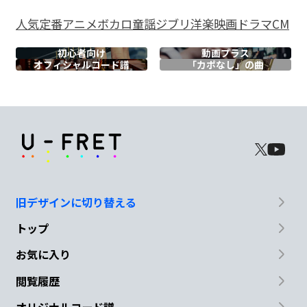
Ooh wee
Ooh wee Ooh
人気
定番
アニメ
ボカロ
童謡
ジブリ
洋楽
映画
ドラマ
CM
初心者向け
動画プラス
Am
オフィシャル
コード譜
「カポなし」の曲
Ahh yah Ahh yah Ahh
F
E7
Am
君がくれ
た憧
れの欠片
Am
旧デザインに切り替える
鼓動した
トップ
お気に入り
F
E7
閲覧履歴
Ooh wee
Ooh wee Ooh