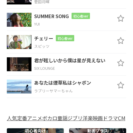
菅田将暉
G6
SUMMER SONG
初心者ver
YUI
未来し
かなかった
チェリー
初心者ver
C
スピッツ
まだ覚
えてる
君が眩しいから僕は星が見えない
SIX LOUNGE
Em
あなたは煙草私はシャボン
初めて鍵を開けた始まりのあの日を
今でも
ラブリーサマーちゃん
Em
窓
を開けた風
人気
定番
アニメ
ボカロ
童謡
ジブリ
洋楽
映画
ドラマ
CM
Em
初心者向け
動画プラス