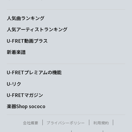
Em
Fmaj9
Em
Fmaj9
人気曲ランキング
忘れない
で せめて
忘れない
で
人気アーティストランキング
Em
Fmaj9
G6
U-FRET動画プラス
この愛
は確か
にあっ
たんだと
新着楽譜
N.C.
C
C/B
U-FRETプレミアムの機能
僕らを
繋いでいたものは
糸よりも
U-リク
C
U-FRETマガジン
脆いGum Tape
楽器Shop sococo
C/B
会社概要
プライバシーポリシー
利用規約