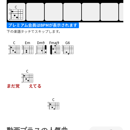
C
プレミアム会員はBPMが表示されます
下の楽譜タッチでスキップします。
C
Em
Dm9
Fmaj9
G6
C
まだ覚
えてる
C
マンネリデートのス
パイスに
Em