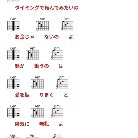
タ
イ
ミ
ン
グ
で
転
ん
で
み
た
い
の
Gm
Am
Dm
お
金
じ
ゃ
な
い
の
よ
Gm
Am
Dm
罪
が
謳
う
の
は
Gm
Am
Dm
愛
を
振
り
ま
く
と
Gm
Am
Dm
陽
気
に
無
礼
よ
Gm
Am
Dm