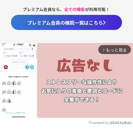
プレミアム会員なら、
全ての機能
が利用可能！
プレミアム会員の機能一覧はこちら
もっと見る
arrow_forward_ios
Powered by 
GliaStudios