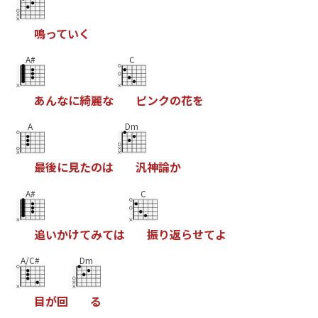
鳴
っ
て
い
く
A#
C
あ
ん
な
に
綺
麗
な
ピ
ン
ク
の
花
を
A
Dm
最
後
に
見
た
の
は
汎
神
論
か
A#
C
追
い
か
け
て
み
て
は
振
り
返
ら
せ
て
よ
A/C#
Dm
目
が
回
る