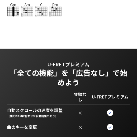
Gm
Am
C
Dm
U-FRETプレミアム
「全ての機能」を
「広告なし」で始
めよう
登録な
U-FRETプレミアム
し
自動スクロールの速度を調整
×
（曲のBPMに合わせた自動調整もあり）
曲のキーを変更
×