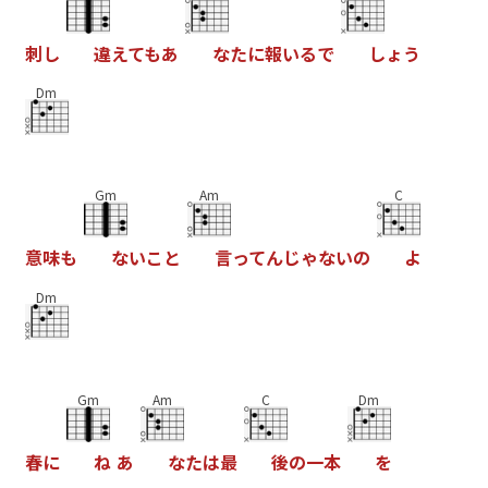
刺
し
違
え
て
も
あ
な
た
に
報
い
る
で
し
ょ
う
Dm
Gm
Am
C
意
味
も
な
い
こ
と
言
っ
て
ん
じ
ゃ
な
い
の
よ
Dm
Gm
Am
C
Dm
春
に
ね
あ
な
た
は
最
後
の
一
本
を