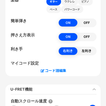
ギター
ウクレレ
ピアノ
ベース
パワーコード
簡単弾き
ON
OFF
押さえ方表示
ON
OFF
利き手
右利き
左利き
マイコード設定
コード譜編集
U-FRET機能
自動スクロール速度