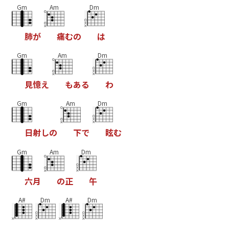
Gm
Am
Dm
肺
が
痛
む
の
は
Gm
Am
Dm
見
憶
え
も
あ
る
わ
Gm
Am
Dm
日
射
し
の
下
で
眩
む
Gm
Am
Dm
六
月
の
正
午
A#
Dm
A#
Dm