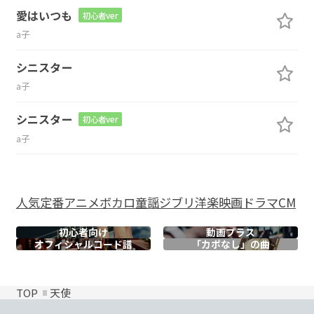
愛はいつも
初心者ver
a子
シニスター
a子
シニスター
初心者ver
a子
人気
定番
アニメ
ボカロ
童謡
ジブリ
洋楽
映画
ドラマ
CM
初心者向け
動画プラス
オフィシャル
コード譜
「カポなし」の曲
TOP
天使