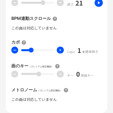
21
ー
+
速さ
BPM連動スクロール
この曲は対応していません
カポ
1
ー
+
Capo
★簡単弾き
曲のキー
（プレミアム限定機能）
0
ー
+
キー
原曲キー
メトロノーム
（プレミアム限定機能）
この曲は対応していません