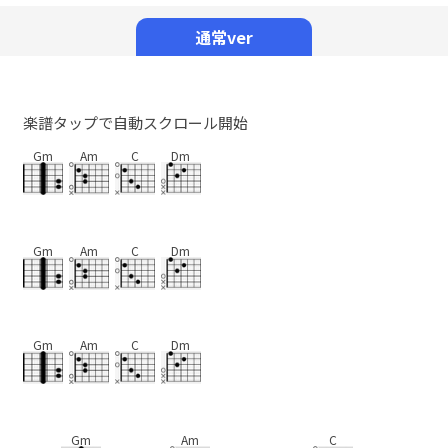
Mute
通常ver
楽譜タップで自動スクロール開始
Gm
Am
C
Dm
Gm
Am
C
Dm
Gm
Am
C
Dm
Gm
Am
C