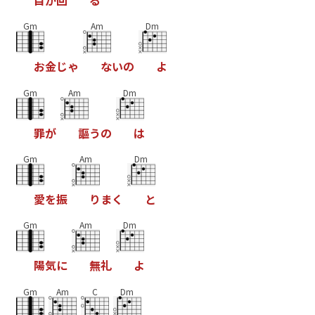
Gm
Am
Dm
お
金
じ
ゃ
な
い
の
よ
Gm
Am
Dm
罪
が
謳
う
の
は
Gm
Am
Dm
愛
を
振
り
ま
く
と
Gm
Am
Dm
陽
気
に
無
礼
よ
Gm
Am
C
Dm