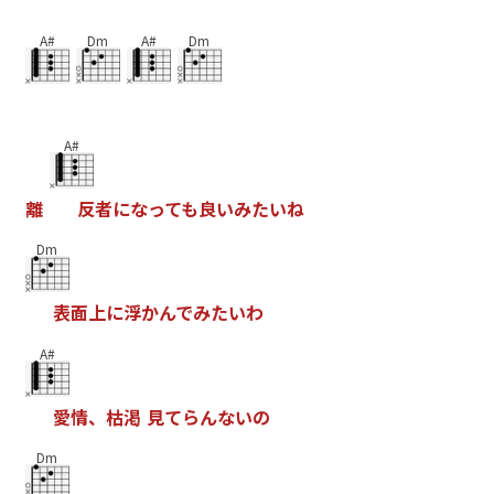
A#
Dm
A#
Dm
A#
離
反
者
に
な
っ
て
も
良
い
み
た
い
ね
Dm
表
面
上
に
浮
か
ん
で
み
た
い
わ
A#
愛
情
、
枯
渇
見
て
ら
ん
な
い
の
Dm