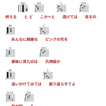
Gm
Am
C
Dm
終
え
る
と
ど
こ
か
へ
と
逃
げ
て
は
走
る
の
A#
C
あ
ん
な
に
綺
麗
な
ピ
ン
ク
の
花
を
A
Dm
最
後
に
見
た
の
は
汎
神
論
か
A#
C
追
い
か
け
て
み
て
は
振
り
返
ら
せ
て
よ
A/C#
Dm
目
が
回
る