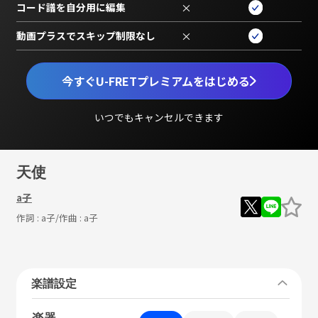
コード譜を自分用に編集
×
動画プラスでスキップ制限なし
×
今すぐU-FRETプレミアムをはじめる
いつでもキャンセルできます
天使
a子
作詞 :
a子
/作曲 :
a子
楽譜設定
楽器