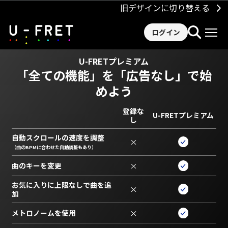
旧デザインに切り替える
ログイン
U-FRETプレミアム
「全ての機能」を
「広告なし」で始
めよう
登録な
U-FRETプレミアム
し
自動スクロールの速度を調整
×
（曲のBPMに合わせた自動調整もあり）
曲のキーを変更
×
お気に入りに上限なしで曲を追
×
加
メトロノームを使用
×