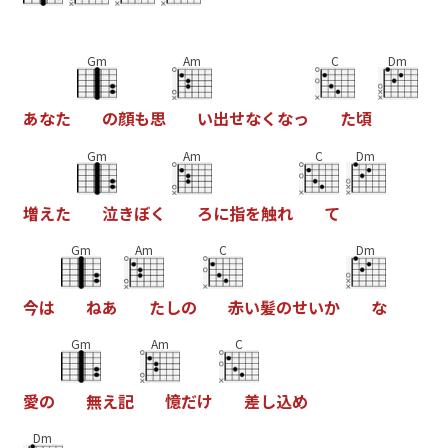
Gm
Am
C
Dm
あ
な
た
の
顔
も
思
い
出
せ
な
く
な
っ
た
頃
Gm
Am
C
Dm
増
え
た
泣
き
ぼ
く
ろ
に
指
を
触
れ
て
Gm
Am
C
Dm
今
は
ね
あ
た
し
の
赤
い
髪
の
せ
い
か
な
Gm
Am
C
愛
の
無
え
記
憶
だ
け
差
し
込
め
Dm