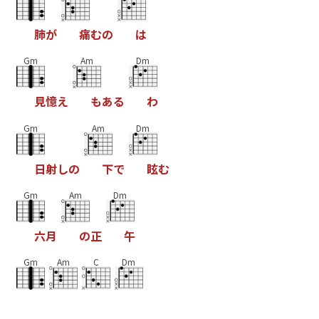
肺
が
痛
む
の
は
Gm
Am
Dm
見
憶
え
も
あ
る
わ
Gm
Am
Dm
日
射
し
の
下
で
眩
む
Gm
Am
Dm
六
月
の
正
午
Gm
Am
C
Dm