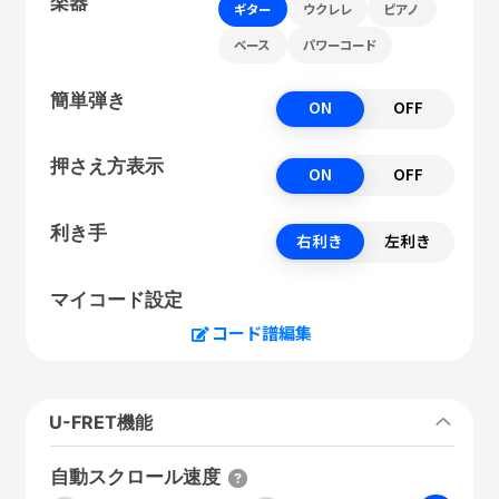
楽器
ギター
ウクレレ
ピアノ
ベース
パワーコード
簡単弾き
ON
OFF
押さえ方表示
ON
OFF
利き手
右利き
左利き
マイコード設定
コード譜編集
U-FRET機能
自動スクロール速度