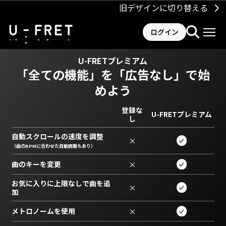
旧デザインに切り替える
ログイン
U-FRETプレミアム
「全ての機能」を
「広告なし」で始
めよう
登録な
U-FRETプレミアム
し
自動スクロールの速度を調整
×
（曲のBPMに合わせた自動調整もあり）
曲のキーを変更
×
お気に入りに上限なしで曲を追
×
加
メトロノームを使用
×