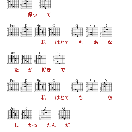
保
っ
て
Em
D
Bm
C
G
Em
D
私
は
と
て
も
あ
な
Bm
C
D
G
た
が
好
き
で
Em
D
Bm
C
G
Em
D
私
は
と
て
も
悲
Bm
C
D
G
し
か
っ
た
ん
だ