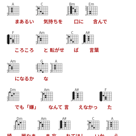
A
C
Bm
Em
ま
あ
る
い
気
持
ち
を
口
に
含
ん
で
F
Am
C
A#
こ
ろ
こ
ろ
と
転
が
せ
ば
言
葉
Am
G
A
に
な
る
か
な
Dm
Am
A#
F
で
も
「
嫌
」
な
ん
て
言
え
な
か
っ
た
Dm
Am
A#
C
A
綺
麗
な
ま
ま
忘
れ
て
ほ
し
い
か
ら