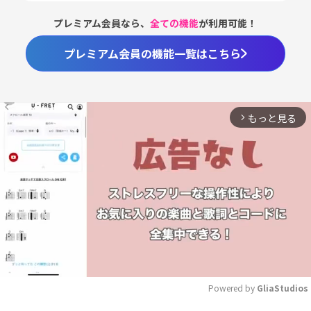
プレミアム会員なら、
全ての機能
が利用可能！
プレミアム会員の機能一覧はこちら
もっと見る
arrow_forward_ios
Powered by 
GliaStudios