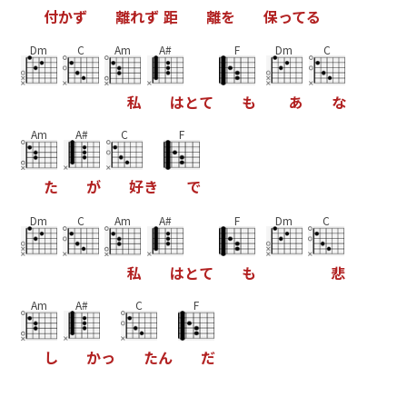
付
か
ず
離
れ
ず
距
離
を
保
っ
て
る
Dm
C
Am
A#
F
Dm
C
私
は
と
て
も
あ
な
Am
A#
C
F
た
が
好
き
で
Dm
C
Am
A#
F
Dm
C
私
は
と
て
も
悲
Am
A#
C
F
し
か
っ
た
ん
だ