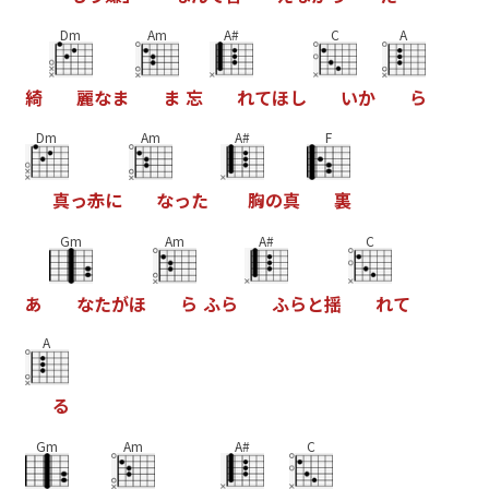
Dm
Am
A#
C
A
綺
麗
な
ま
ま
忘
れ
て
ほ
し
い
か
ら
Dm
Am
A#
F
真
っ
赤
に
な
っ
た
胸
の
真
裏
Gm
Am
A#
C
あ
な
た
が
ほ
ら
ふ
ら
ふ
ら
と
揺
れ
て
A
る
Gm
Am
A#
C