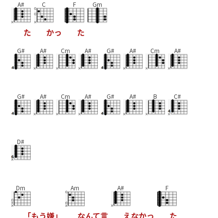
A#
C
F
Gm
た
か
っ
た
G#
A#
Cm
A#
G#
A#
Cm
A#
G#
A#
Cm
A#
G#
A#
B
C#
D#
Dm
Am
A#
F
「
も
う
嫌
」
な
ん
て
言
え
な
か
っ
た