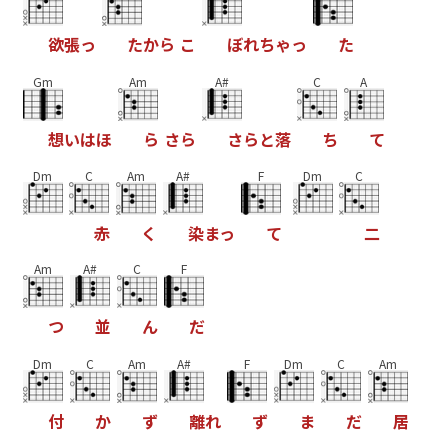
欲
張
っ
た
か
ら
こ
ぼ
れ
ち
ゃ
っ
た
Gm
Am
A#
C
A
想
い
は
ほ
ら
さ
ら
さ
ら
と
落
ち
て
Dm
C
Am
A#
F
Dm
C
赤
く
染
ま
っ
て
二
Am
A#
C
F
つ
並
ん
だ
Dm
C
Am
A#
F
Dm
C
Am
付
か
ず
離
れ
ず
ま
だ
居