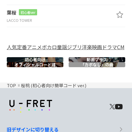
葉桜
初心者ver
LACCO TOWER
人気
定番
アニメ
ボカロ
童謡
ジブリ
洋楽
映画
ドラマ
CM
初心者向け
動画プラス
オフィシャル
コード譜
「カポなし」の曲
TOP
桜桃 (初心者向け簡単コード ver.)
旧デザインに切り替える