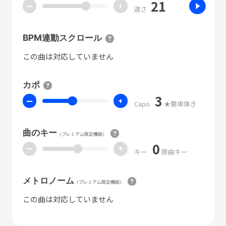
21
ー
+
速さ
BPM連動スクロール
この曲は対応していません
カポ
3
ー
+
Capo
★簡単弾き
曲のキー
（プレミアム限定機能）
0
ー
+
キー
原曲キー
メトロノーム
（プレミアム限定機能）
この曲は対応していません