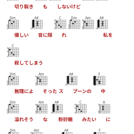
切
り
裂
き
も
し
な
い
け
ど
Dm
A#
C
Dm
Am
A#
優
し
い
音
に
隠
れ
私
を
C
殺
し
て
し
ま
う
Dm
Am
A#
F
無
理
に
よ
そ
っ
た
ス
プ
ー
ン
の
中
Dm
Am
A#
C
A
溢
れ
そ
う
な
粉
砂
糖
み
た
い
に
Dm
Am
A#
F