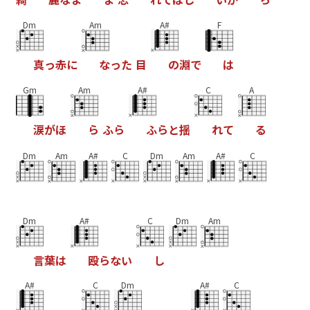
Dm
Am
A#
F
真
っ
赤
に
な
っ
た
目
の
淵
で
は
Gm
Am
A#
C
A
涙
が
ほ
ら
ふ
ら
ふ
ら
と
揺
れ
て
る
Dm
Am
A#
C
Dm
Am
A#
C
Dm
A#
C
Dm
Am
言
葉
は
殴
ら
な
い
し
A#
C
Dm
A#
C