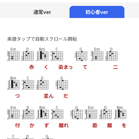
Mute
通常ver
初心者ver
楽譜タップで自動スクロール開始
Em
D
Bm
C
G
Em
D
赤
く
染
ま
っ
て
二
Bm
C
D
G
つ
並
ん
だ
Em
D
Bm
C
G
Em
D
Bm
付
か
ず
離
れ
距
離
を
C
D
G