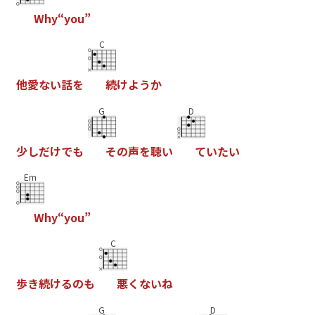
W
h
y
“
y
o
u
”
C
他
愛
な
い
話
を
続
け
よ
う
か
G
D
少
し
だ
け
で
も
そ
の
声
を
聴
い
て
い
た
い
Em
W
h
y
“
y
o
u
”
C
歩
き
続
け
る
の
も
悪
く
な
い
ね
G
D