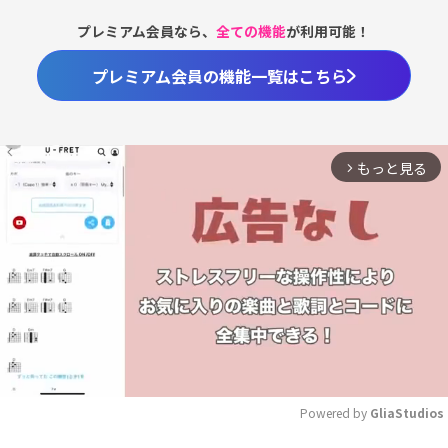
プレミアム会員なら、
全ての機能
が利用可能！
プレミアム会員の機能一覧はこちら
もっと見る
arrow_forward_ios
Powered by 
GliaStudios