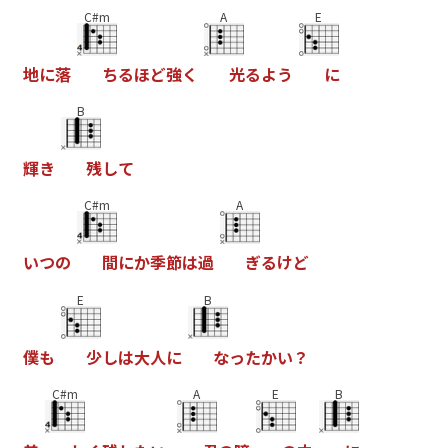
C#m
A
E
地
に
落
ち
る
ほ
ど
強
く
光
る
よ
う
に
B
輝
き
残
し
て
C#m
A
い
つ
の
間
に
か
季
節
は
過
ぎ
る
け
ど
E
B
僕
も
少
し
は
大
人
に
な
っ
た
か
い
？
C#m
A
E
B