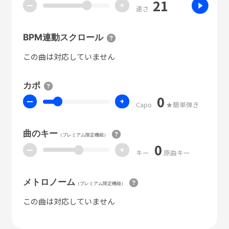
21
ー
+
速さ
BPM連動スクロール
この曲は対応していません
カポ
0
ー
+
Capo
★簡単弾き
曲のキー
（プレミアム限定機能）
0
ー
+
キー
原曲キー
メトロノーム
（プレミアム限定機能）
この曲は対応していません