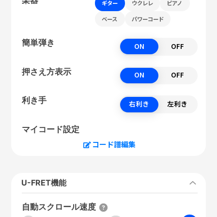
ギター
ウクレレ
ピアノ
ベース
パワーコード
簡単弾き
ON
OFF
押さえ方表示
ON
OFF
利き手
右利き
左利き
マイコード設定
コード譜編集
U-FRET機能
自動スクロール速度