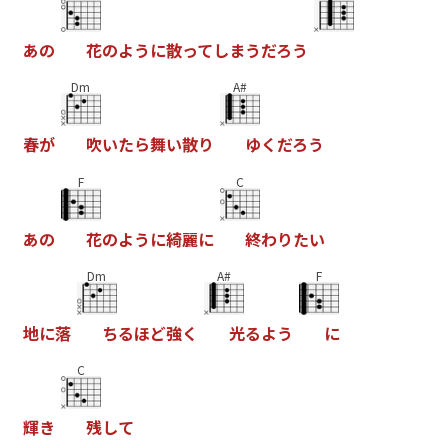
あ
の
花
の
よ
う
に
散
っ
て
し
ま
う
だ
ろ
う
Dm
A#
春
が
吹
い
た
ら
舞
い
散
り
ゆ
く
だ
ろ
う
F
C
あ
の
花
の
よ
う
に
綺
麗
に
終
わ
り
た
い
Dm
A#
F
地
に
落
ち
る
ほ
ど
強
く
光
る
よ
う
に
C
輝
き
残
し
て