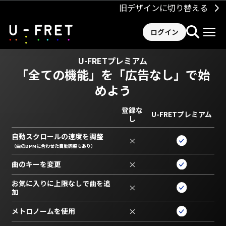
旧デザインに切り替える
ログイン
U-FRETプレミアム
「全ての機能」を
「広告なし」で始
めよう
登録な
U-FRETプレミアム
し
自動スクロールの速度を調整
×
（曲のBPMに合わせた自動調整もあり）
曲のキーを変更
×
お気に入りに上限なしで曲を追
×
加
メトロノームを使用
×