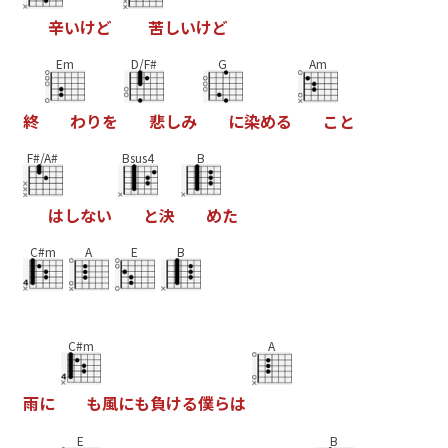
辛
い
け
ど
苦
し
い
け
ど
Em
D/F#
G
Am
終
わ
り
を
悲
し
み
に
染
め
る
こ
と
F#/A#
Bsus4
B
は
し
な
い
と
決
め
た
C#m
A
E
B
C#m
A
雨
に
も
風
に
も
負
け
る
僕
ら
は
E
B