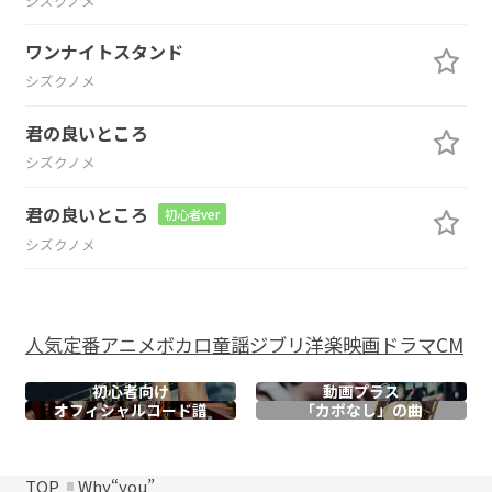
シズクノメ
ワンナイトスタンド
シズクノメ
君の良いところ
シズクノメ
君の良いところ
初心者ver
シズクノメ
人気
定番
アニメ
ボカロ
童謡
ジブリ
洋楽
映画
ドラマ
CM
初心者向け
動画プラス
オフィシャル
コード譜
「カポなし」の曲
TOP
Why“you”