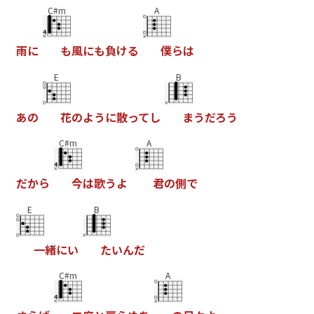
C#m
A
雨
に
も
風
に
も
負
け
る
僕
ら
は
E
B
あ
の
花
の
よ
う
に
散
っ
て
し
ま
う
だ
ろ
う
C#m
A
だ
か
ら
今
は
歌
う
よ
君
の
側
で
E
B
一
緒
に
い
た
い
ん
だ
C#m
A