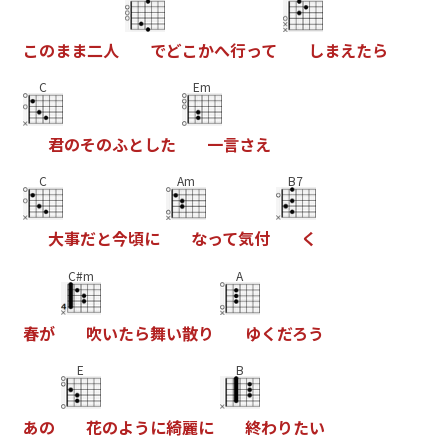
こ
の
ま
ま
二
人
で
ど
こ
か
へ
行
っ
て
し
ま
え
た
ら
C
Em
君
の
そ
の
ふ
と
し
た
一
言
さ
え
C
Am
B7
大
事
だ
と
今
頃
に
な
っ
て
気
付
く
C#m
A
春
が
吹
い
た
ら
舞
い
散
り
ゆ
く
だ
ろ
う
E
B
あ
の
花
の
よ
う
に
綺
麗
に
終
わ
り
た
い