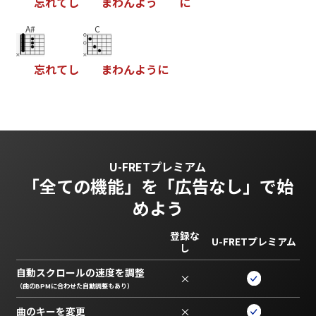
忘
れ
て
し
ま
わ
ん
よ
う
に
A#
C
忘
れ
て
し
ま
わ
ん
よ
う
に
U-FRETプレミアム
「全ての機能」を
「広告なし」で始
めよう
登録な
U-FRETプレミアム
し
自動スクロールの速度を調整
×
（曲のBPMに合わせた自動調整もあり）
曲のキーを変更
×