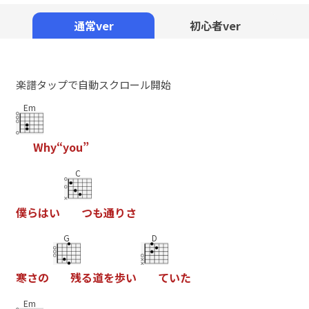
Mute
通常ver
初心者ver
楽譜タップで自動スクロール開始
Em
W
h
y
“
y
o
u
”
C
僕
ら
は
い
つ
も
通
り
さ
G
D
寒
さ
の
残
る
道
を
歩
い
て
い
た
Em