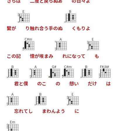
さ
ら
ば
二
度
と
戻
ら
ぬ
あ
の
日
々
よ
E
B
繋
が
り
触
れ
合
う
手
の
ぬ
く
も
り
よ
C#m
A
E
こ
の
記
憶
が
埃
ま
み
れ
に
な
っ
て
も
B
A
G#
C#m
B
F#/A#
君
と
僕
の
こ
の
想
い
だ
け
は
A
B
E
忘
れ
て
し
ま
わ
ん
よ
う
に
Em