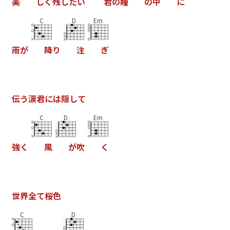
美
し
く
残
し
た
い
君
の
瞳
の
中
に
C
D
Em
雨
が
降
り
注
ぎ
伝
う
涙
君
に
は
隠
し
て
C
D
Em
強
く
風
が
吹
く
世
界
全
て
桜
色
C
D