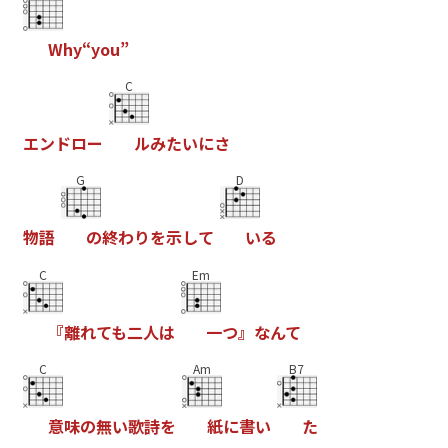
W
h
y
“
y
o
u
”
C
エ
ン
ド
ロ
ー
ル
み
た
い
に
さ
G
D
物
語
の
終
わ
り
を
示
し
て
い
る
C
Em
『
離
れ
て
も
二
人
は
一
つ
』
な
ん
て
C
Am
B7
意
味
の
無
い
歌
詩
を
紙
に
書
い
た