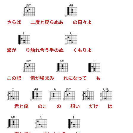
Dm
A#
さ
ら
ば
二
度
と
戻
ら
ぬ
あ
の
日
々
よ
F
C
繋
が
り
触
れ
合
う
手
の
ぬ
く
も
り
よ
Dm
A#
F
こ
の
記
憶
が
埃
ま
み
れ
に
な
っ
て
も
C
A#
A
Dm
C
G/B
君
と
僕
の
こ
の
想
い
だ
け
は
A#
C
F