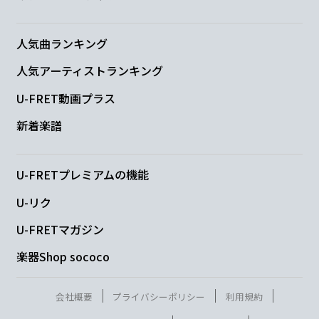
い
人気曲ランキング
Cmaj7
D
Em7
B7
人気アーティストランキング
U-FRET動画プラス
言葉
達は
無価値な
音色と化
す
新着楽譜
Cmaj7
B7
Em7
満た
されない
叶わない こ
んな歌
U-FRETプレミアムの機能
G
U-リク
じゃ
U-FRETマガジン
楽器Shop sococo
Cmaj7
B7
会社概要
プライバシーポリシー
利用規約
ああ
だれの心も照
らせない