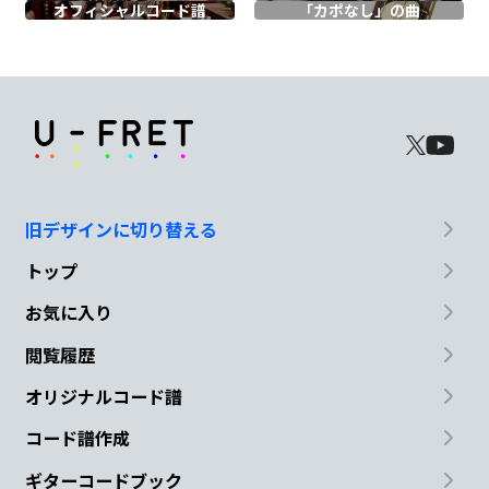
オフィシャル
コード譜
「カポなし」の曲
い
Cmaj7
D
Em7
B7
嘘つき
なんだ僕は
生き
ているだと
旧デザインに切り替える
か
トップ
Cmaj7
D
Em7
B7
お気に入り
この
機械みたい
な
心でさ
閲覧履歴
オリジナルコード譜
Cmaj7
B7
Em7
G
コード譜作成
出来ない
解らない
変わら
な
ギターコードブック