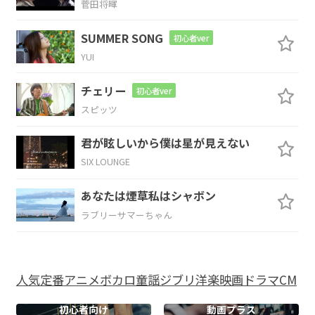
菅田将暉
SUMMER SONG
初心者ver
YUI
Cmaj7
D
Em7
B7
チェリー
初心者ver
スピッツ
Cmaj7
D
Em7
B7
君が眩しいから僕は星が見えない
SIX LOUNGE
あなたは煙草私はシャボン
Cmaj7
D
Em7
B7
ラブリーサマーちゃん
この世に
ありふれ
た幸
福の形
Cmaj7
D
Em7
B7
人気
定番
アニメ
ボカロ
童謡
ジブリ
洋楽
映画
ドラマ
CM
それじゃ
空いた穴
は埋め
られな
初心者向け
動画プラス