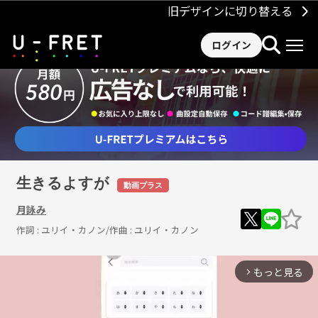
旧デザインに切り替える
ログイン
生きるよすが
動画プラス
月詠み
作詞 :
ユリイ・カノン
/作曲 :
ユリイ・カノン
もっと見る
arrow_forward_ios