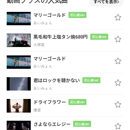
動画プラスの人気曲
すべてを表示
夢を、
愛を書いて
何を
救えます
マリーゴールド
初心者ver
あいみょん
か
黒毛和牛上塩タン焼680円
初心者ver
Em7
C
N.C
G
大塚愛
憂
う空を
染める
光にな
れ
マリーゴールド
あいみょん
Em7
Cmaj7
B7
君はロックを聴かない
初心者ver
あいみょん
Cmaj7
D
Em7
B7
ドライフラワー
初心者ver
優里
さよならエレジー
初心者ver
Cmaj7
D
Em7
B7