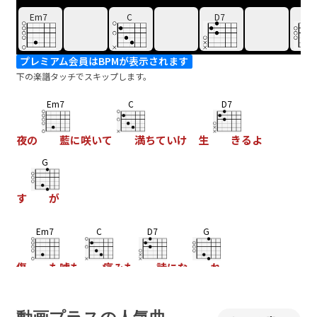
Em7
C
D7
G
プレミアム会員はBPMが表示されます
下の楽譜タッチでスキップします。
Em7
C
D7
夜の
藍に咲いて
満ちていけ 生
きるよ
G
す
が
Em7
C
D7
G
傷
も嘘も
痛みも
詩にな
れ
Em7
C
D7
G