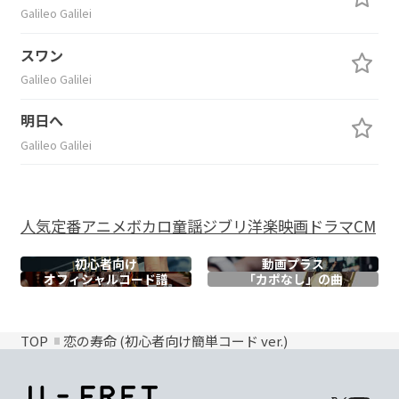
Galileo Galilei
スワン
Galileo Galilei
明日へ
Galileo Galilei
人気
定番
アニメ
ボカロ
童謡
ジブリ
洋楽
映画
ドラマ
CM
初心者向け
動画プラス
オフィシャル
コード譜
「カポなし」の曲
TOP
恋の寿命 (初心者向け簡単コード ver.)