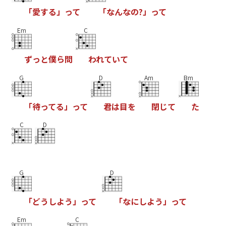
「
愛
す
る
」
っ
て
「
な
ん
な
の
?
」
っ
て
Em
C
ず
っ
と
僕
ら
問
わ
れ
て
い
て
G
D
Am
Bm
「
待
っ
て
る
」
っ
て
君
は
目
を
閉
じ
て
た
C
D
G
D
「
ど
う
し
よ
う
」
っ
て
「
な
に
し
よ
う
」
っ
て
Em
C