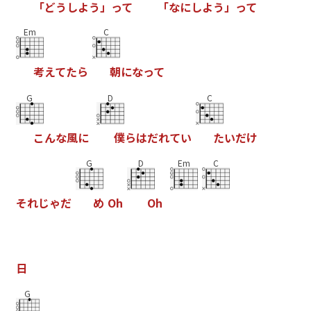
「
ど
う
し
よ
う
」
っ
て
「
な
に
し
よ
う
」
っ
て
Em
C
考
え
て
た
ら
朝
に
な
っ
て
G
D
C
こ
ん
な
風
に
僕
ら
は
だ
れ
て
い
た
い
だ
け
G
D
Em
C
そ
れ
じ
ゃ
だ
め
O
h
O
h
日
G