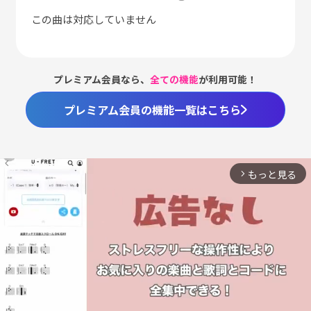
この曲は対応していません
プレミアム会員なら、
全ての機能
が利用可能！
プレミアム会員の機能一覧はこちら
もっと見る
arrow_forward_ios