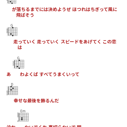
が
落
ち
る
ま
で
に
は
決
め
よ
う
ぜ
ほ
つ
れ
は
ち
ぎ
っ
て
風
に
飛
ば
そ
う
G
走
っ
て
い
く
走
っ
て
い
く
ス
ピ
ー
ド
を
あ
げ
て
く
こ
の
恋
は
G
あ
わ
よ
く
ば
す
べ
て
う
ま
く
い
っ
て
D
幸
せ
な
最
後
を
飾
る
ん
だ
Em