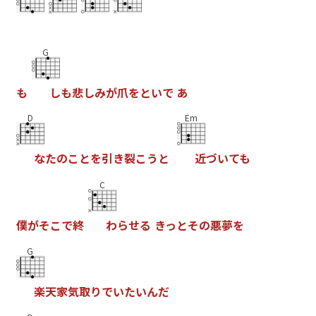
G
も
し
も
悲
し
み
が
爪
を
と
い
で
あ
D
Em
な
た
の
こ
と
を
引
き
裂
こ
う
と
近
づ
い
て
も
C
僕
が
そ
こ
で
終
わ
ら
せ
る
き
っ
と
そ
の
悪
夢
を
G
楽
天
家
気
取
り
で
い
た
い
ん
だ