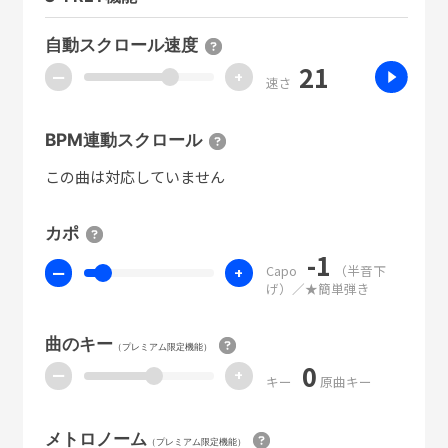
自動スクロール速度
21
ー
+
速さ
BPM連動スクロール
この曲は対応していません
カポ
-1
Capo
（半音下
ー
+
げ）／★簡単弾き
曲のキー
（プレミアム限定機能）
0
ー
+
キー
原曲キー
メトロノーム
（プレミアム限定機能）