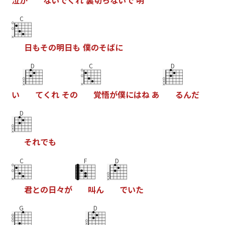
泣
か
な
い
で
く
れ
裏
切
ら
な
い
で
明
C
日
も
そ
の
明
日
も
僕
の
そ
ば
に
D
C
D
い
て
く
れ
そ
の
覚
悟
が
僕
に
は
ね
あ
る
ん
だ
D
そ
れ
で
も
C
F
D
君
と
の
日
々
が
叫
ん
で
い
た
G
D