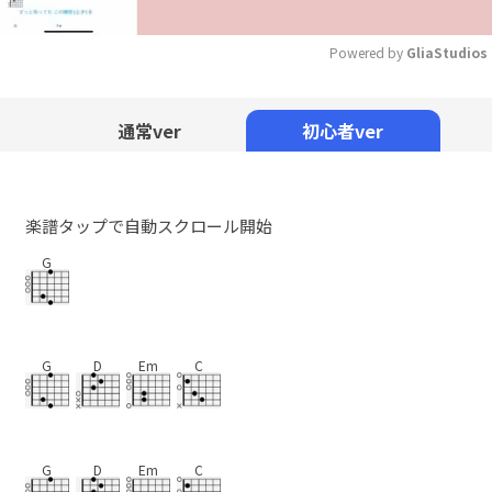
Powered by 
GliaStudios
Mute
通常ver
初心者ver
楽譜タップで自動スクロール開始
G
G
D
Em
C
G
D
Em
C