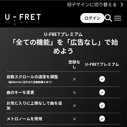
旧デザインに切り替える
ログイン
U-FRETプレミアム
「全ての機能」を
「広告なし」で始
めよう
登録な
U-FRETプレミアム
し
自動スクロールの速度を調整
×
（曲のBPMに合わせた自動調整もあり）
曲のキーを変更
×
お気に入りに上限なしで曲を追
×
加
メトロノームを使用
×