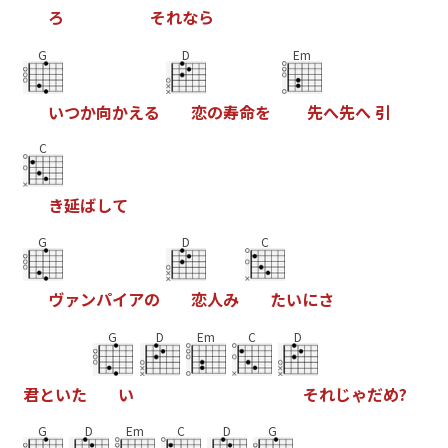
ろ
そ
れ
な
ら
G
D
Em
い
つ
か
向
か
え
る
恋
の
寿
命
を
先
へ
先
へ
引
C
き
延
ば
し
て
G
D
C
ヴ
ァ
ン
パ
イ
ア
の
恋
人
み
た
い
に
さ
G
D
Em
C
D
君
と
い
た
い
そ
れ
じ
ゃ
だ
め
?
G
D
Em
C
D
G