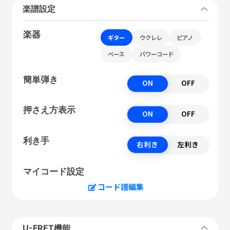
楽譜設定
楽器
ギター
ウクレレ
ピアノ
ベース
パワーコード
簡単弾き
ON
OFF
押さえ方表示
ON
OFF
利き手
右利き
左利き
マイコード設定
コード譜編集
U-FRET機能