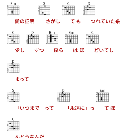
Em
G
C
D
愛
の
証
明
さ
が
し
て
も
つ
れ
て
い
た
糸
C
D
Bm
Em
C
少
し
ず
つ
僕
ら
は
ほ
ど
い
て
し
D
ま
っ
て
G
D
Em
「
い
つ
ま
で
」
っ
て
「
永
遠
に
」
っ
て
ほ
C
ん
と
う
な
ん
だ