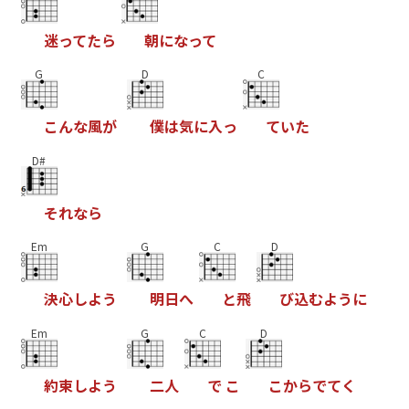
迷
っ
て
た
ら
朝
に
な
っ
て
G
D
C
こ
ん
な
風
が
僕
は
気
に
入
っ
て
い
た
D#
そ
れ
な
ら
Em
G
C
D
決
心
し
よ
う
明
日
へ
と
飛
び
込
む
よ
う
に
Em
G
C
D
約
束
し
よ
う
二
人
で
こ
こ
か
ら
で
て
く