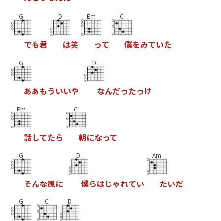
G
D
Em
C
で
も
君
は
笑
っ
て
僕
を
み
て
い
た
G
D
あ
あ
も
う
い
い
や
な
ん
だ
っ
た
っ
け
Em
C
話
し
て
た
ら
朝
に
な
っ
て
G
D
Am
そ
ん
な
風
に
僕
ら
は
じ
ゃ
れ
て
い
た
い
だ
G
C
D