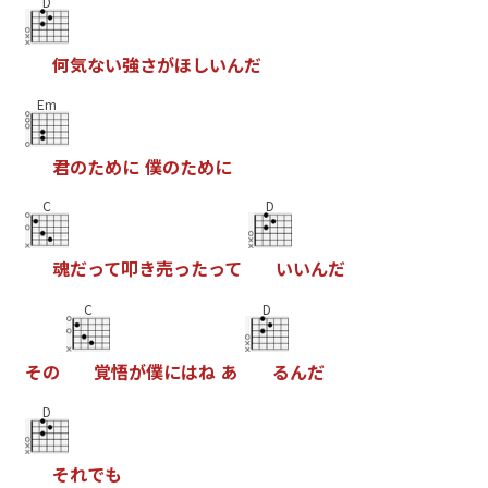
D
何
気
な
い
強
さ
が
ほ
し
い
ん
だ
Em
君
の
た
め
に
僕
の
た
め
に
C
D
魂
だ
っ
て
叩
き
売
っ
た
っ
て
い
い
ん
だ
C
D
そ
の
覚
悟
が
僕
に
は
ね
あ
る
ん
だ
D
そ
れ
で
も