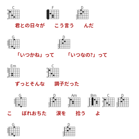
C
F
D
君
と
の
日
々
が
こ
う
言
う
ん
だ
G
D
「
い
つ
か
ね
」
っ
て
「
い
つ
な
の
?
」
っ
て
Em
C
ず
っ
と
そ
ん
な
調
子
だ
っ
た
G
D
Am
Bm
C
D
こ
ぼ
れ
お
ち
た
涙
を
拾
う
よ
G
D