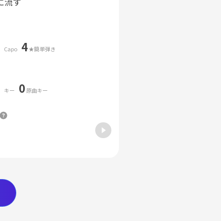
に流す
4
Capo
★簡単弾き
0
キー
原曲キー