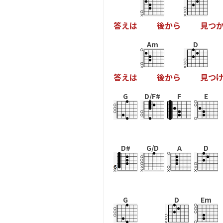
答
え
は
後
か
ら
見
つ
Am
D
答
え
は
後
か
ら
見
つ
G
D/F#
F
E
D#
G/D
A
D
G
D
Em