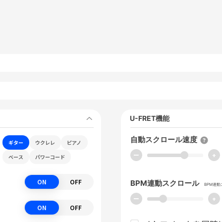
U-FRET機能
自動スクロール速度
ギター
ウクレレ
ピアノ
ー
+
ベース
パワーコード
ON
OFF
BPM連動スクロール
BPM連
ー
+
ON
OFF