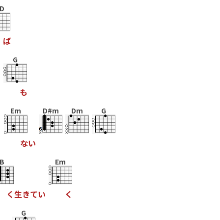
/D
ば
G
て
も
Em
D#m
Dm
G
ら
な
い
B
Em
く
生
き
て
い
く
G