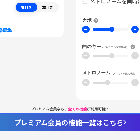
メトロノームを同時
右利き
左利き
カポ
ー
+
譜編集
曲のキー
（プレミアム限定機能）
ー
+
メトロノーム
（プレミアム限定機能）
ー
+
プレミアム会員なら、
全ての機能
が利用可能！
プレミアム会員の機能一覧はこちら