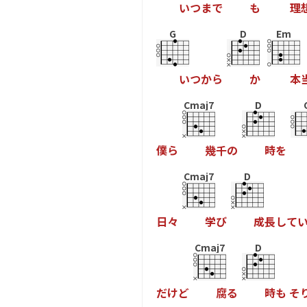
い
つ
ま
で
も
理
G
D
Em
い
つ
か
ら
か
本
Cmaj7
D
僕
ら
幾
千
の
時
を
Cmaj7
D
日
々
学
び
成
長
し
て
Cmaj7
D
だ
け
ど
腐
る
時
も
そ