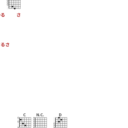
か
る
さ
け
る
さ
C
N.C.
D