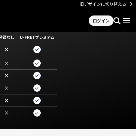
旧デザインに切り替える
ログイン
登録なし
U-FRETプレミアム
×
×
×
×
×
×