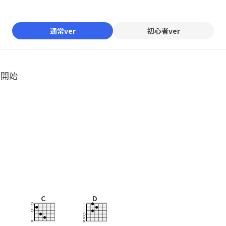
Mute
通常ver
初心者ver
ル開始
C
D