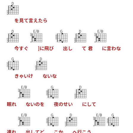
D
を
見
て
言
え
た
ら
D
E/B
G
D
E/B
今
す
ぐ
]
に
飛
び
出
し
て
君
に
言
わ
な
G
D
き
ゃ
い
け
な
い
な
E/B
G
D
眠
れ
な
い
の
を
夜
の
せ
い
に
し
て
E/B
G
D
E/B
G
連
れ
出
し
て
ど
こ
か
へ
行
こ
う