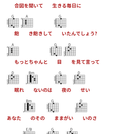
合
図
を
聞
い
て
生
き
る
毎
日
に
G
A
G
飽
き
飽
き
し
て
い
た
ん
で
し
ょ
う
?
A
G
D
も
っ
と
ち
ゃ
ん
と
目
を
見
て
言
っ
て
D
Bm
G
D
眠
れ
な
い
の
は
夜
の
せ
い
Bm
G
D
あ
な
た
の
そ
の
ま
ま
が
い
い
の
さ
E/B
G
D