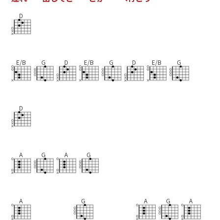
D
E/B
G
D
E/B
G
D
E/B
G
D
A
G
A
G
A
G
A
G
A