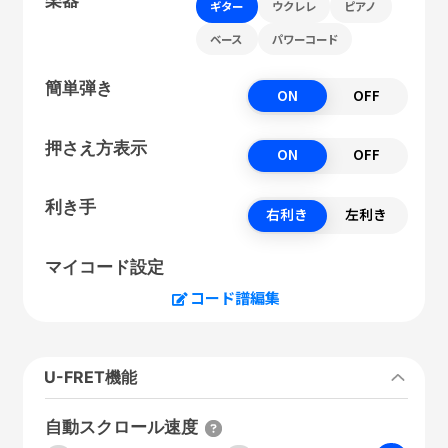
ギター
ウクレレ
ピアノ
ベース
パワーコード
簡単弾き
ON
OFF
押さえ方表示
ON
OFF
利き手
右利き
左利き
マイコード設定
コード譜編集
U-FRET機能
自動スクロール速度