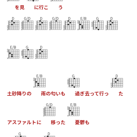
を
見
に
行
こ
う
D
G/D
D
G/D
D
E/B
G
D
E/B
G
D
E/B
G
D
土
砂
降
り
の
雨
の
匂
い
も
過
ぎ
去
っ
て
行
っ
た
G/D
E/B
ア
ス
フ
ァ
ル
ト
に
移
っ
た
憂
鬱
も
G
D