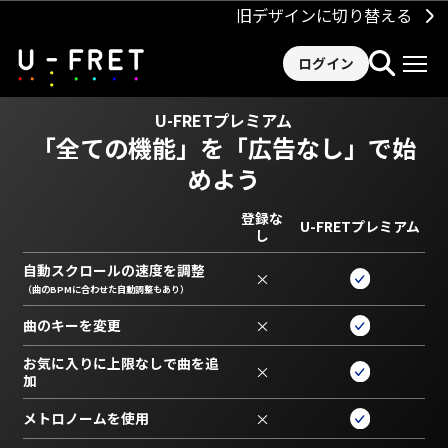
旧デザインに切り替える
ログイン
U-FRETプレミアム
「全ての機能」を
「広告なし」で始
めよう
登録な
U-FRETプレミアム
し
自動スクロールの速度を調整
×
（曲のBPMに合わせた自動調整もあり）
曲のキーを変更
×
お気に入りに上限なしで曲を追
×
加
メトロノームを使用
×