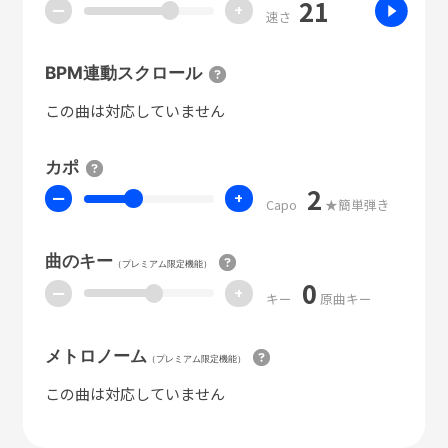
21
ー
+
速さ
BPM連動スクロール
この曲は対応していません
カポ
2
ー
+
Capo
★簡単弾き
曲のキー
（プレミアム限定機能）
0
ー
+
キー
原曲キー
メトロノーム
（プレミアム限定機能）
この曲は対応していません