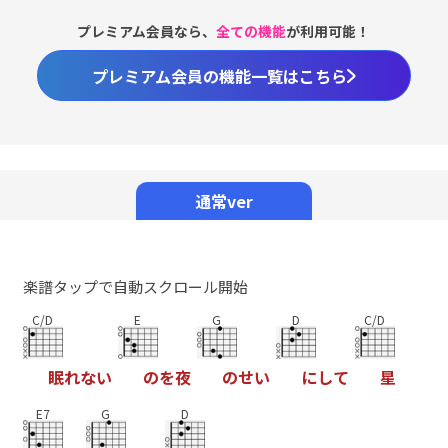
プレミアム会員なら、
全ての機能
が利用可能！
プレミアム会員の機能一覧はこちら
通常ver
楽譜タップで自動スクロール開始
C/D
E
G
D
C/D
眠
れ
な
い
の
を
夜
の
せ
い
に
し
て
星
E7
G
D