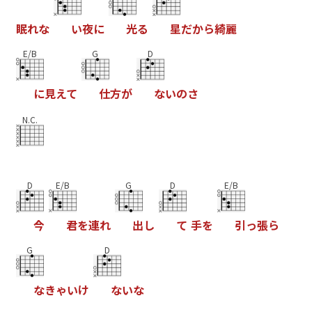
眠
れ
な
い
夜
に
光
る
星
だ
か
ら
綺
麗
E/B
G
D
に
見
え
て
仕
方
が
な
い
の
さ
N.C.
D
E/B
G
D
E/B
今
君
を
連
れ
出
し
て
手
を
引
っ
張
ら
G
D
な
き
ゃ
い
け
な
い
な