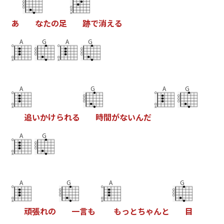
あ
な
た
の
足
跡
で
消
え
る
A
G
A
G
A
G
A
G
追
い
か
け
ら
れ
る
時
間
が
な
い
ん
だ
A
G
A
G
A
G
頑
張
れ
の
一
言
も
も
っ
と
ち
ゃ
ん
と
目