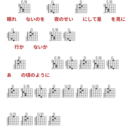
E/B
G
D
E/B
眠
れ
な
い
の
を
夜
の
せ
い
に
し
て
星
を
見
に
G
D
E/B
G
行
か
な
い
か
D
E/B
G
D
E/B
G
あ
の
頃
の
よ
う
に
D
E/B
G
D
G/D
D
G/D
D
G/D
D
G/D
D