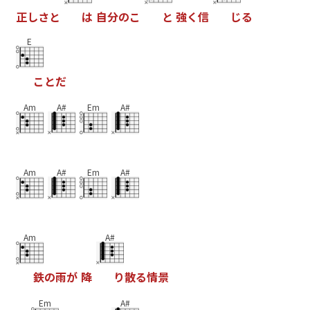
正
し
さ
と
は
自
分
の
こ
と
強
く
信
じ
る
E
こ
と
だ
Am
A#
Em
A#
Am
A#
Em
A#
Am
A#
鉄
の
雨
が
降
り
散
る
情
景
Em
A#