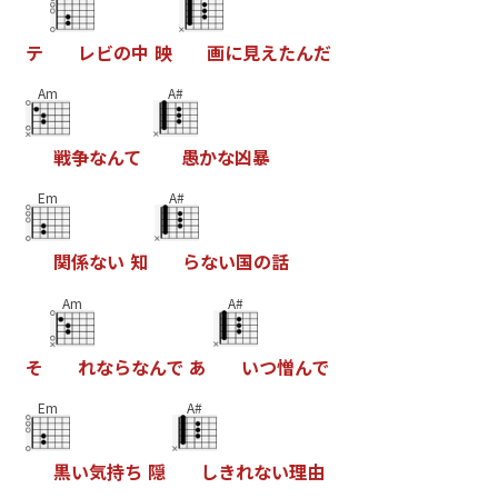
テ
レ
ビ
の
中
映
画
に
見
え
た
ん
だ
Am
A#
戦
争
な
ん
て
愚
か
な
凶
暴
Em
A#
関
係
な
い
知
ら
な
い
国
の
話
Am
A#
そ
れ
な
ら
な
ん
で
あ
い
つ
憎
ん
で
Em
A#
黒
い
気
持
ち
隠
し
き
れ
な
い
理
由