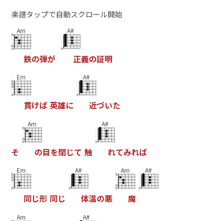
楽譜タップで自動スクロール開始
Am
A#
鉄
の
弾
が
正
義
の
証
明
Em
A#
貫
け
ば
英
雄
に
近
づ
い
た
Am
A#
そ
の
目
を
閉
じ
て
触
れ
て
み
れ
ば
Em
A#
Am
A#
同
じ
形
同
じ
体
温
の
悪
魔
Am
A#