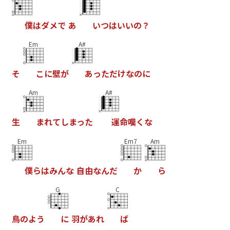
僕
は
ダ
メ
で
あ
い
つ
は
い
い
の
？
Em
A#
そ
こ
に
壁
が
あ
っ
た
だ
け
な
の
に
Am
A#
生
ま
れ
て
し
ま
っ
た
運
命
嘆
く
な
Em
Em7
Am
僕
ら
は
み
ん
な
自
由
な
ん
だ
か
ら
G
C
鳥
の
よ
う
に
羽
が
あ
れ
ば