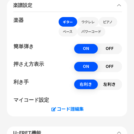
楽譜設定
楽器
ギター
ウクレレ
ピアノ
ベース
パワーコード
簡単弾き
ON
OFF
押さえ方表示
ON
OFF
利き手
右利き
左利き
マイコード設定
コード譜編集
U-FRET機能