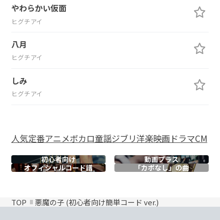
やわらかい仮面
ヒグチアイ
八月
ヒグチアイ
しみ
ヒグチアイ
人気
定番
アニメ
ボカロ
童謡
ジブリ
洋楽
映画
ドラマ
CM
初心者向け
動画プラス
オフィシャル
コード譜
「カポなし」の曲
TOP
悪魔の子 (初心者向け簡単コード ver.)