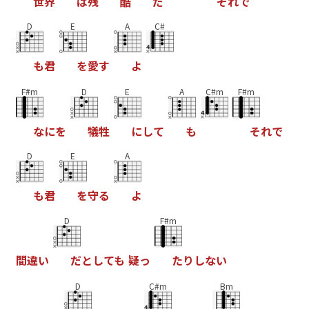
世
界
は
残
酷
だ
そ
れ
で
D
E
A
C#
も
君
を
愛
す
よ
F#m
D
E
A
C#m
F#m
な
に
を
犠
牲
に
し
て
も
そ
れ
で
D
E
A
も
君
を
守
る
よ
D
F#m
間
違
い
だ
と
し
て
も
疑
っ
た
り
し
な
い
D
C#m
Bm