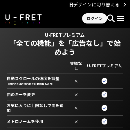
旧デザインに切り替える
ログイン
U-FRETプレミアム
「全ての機能」を
「広告なし」で始
めよう
登録な
U-FRETプレミアム
し
自動スクロールの速度を調整
×
（曲のBPMに合わせた自動調整もあり）
曲のキーを変更
×
お気に入りに上限なしで曲を追
×
加
メトロノームを使用
×