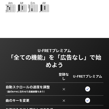
Am
A#
Em
A#
U-FRETプレミアム
「全ての機能」を
「広告なし」で始
めよう
登録な
U-FRETプレミアム
し
自動スクロールの速度を調整
×
（曲のBPMに合わせた自動調整もあり）
曲のキーを変更
×