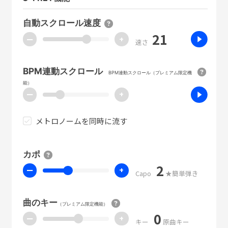
自動スクロール速度
21
ー
+
速さ
BPM連動スクロール
BPM連動スクロール（プレミアム限定機
能）
ー
+
メトロノームを同時に流す
カポ
2
ー
+
Capo
★簡単弾き
曲のキー
（プレミアム限定機能）
0
ー
+
キー
原曲キー