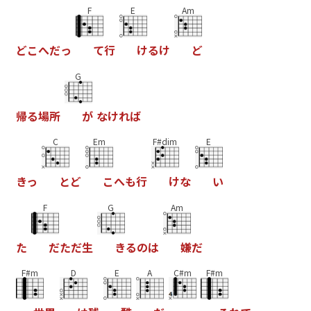
F
E
Am
ど
こ
へ
だ
っ
て
行
け
る
け
ど
G
帰
る
場
所
が
な
け
れ
ば
C
Em
F#dim
E
き
っ
と
ど
こ
へ
も
行
け
な
い
F
G
Am
た
だ
た
だ
生
き
る
の
は
嫌
だ
F#m
D
E
A
C#m
F#m