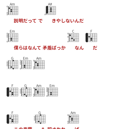
Am
A#
説
明
だ
っ
て
で
き
や
し
な
い
ん
だ
Em
C
F
僕
ら
は
な
ん
て
矛
盾
ば
っ
か
な
ん
だ
G
Em
Am
F
G
Am
Em
F
G
Am