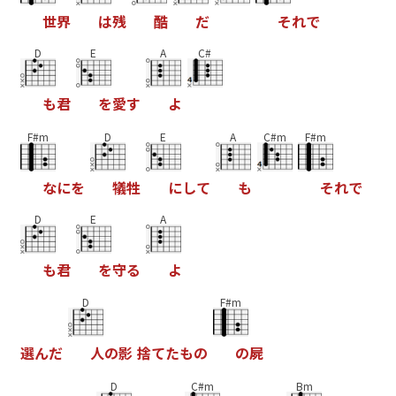
世
界
は
残
酷
だ
そ
れ
で
D
E
A
C#
も
君
を
愛
す
よ
F#m
D
E
A
C#m
F#m
な
に
を
犠
牲
に
し
て
も
そ
れ
で
D
E
A
も
君
を
守
る
よ
D
F#m
選
ん
だ
人
の
影
捨
て
た
も
の
の
屍
D
C#m
Bm