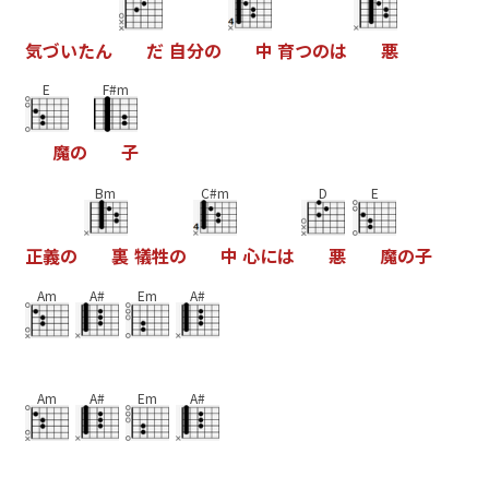
気
づ
い
た
ん
だ
自
分
の
中
育
つ
の
は
悪
E
F#m
魔
の
子
Bm
C#m
D
E
正
義
の
裏
犠
牲
の
中
心
に
は
悪
魔
の
子
Am
A#
Em
A#
Am
A#
Em
A#