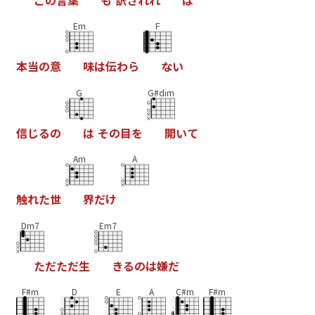
こ
の
言
葉
も
訳
さ
れ
れ
ば
Em
F
本
当
の
意
味
は
伝
わ
ら
な
い
G
G#dim
信
じ
る
の
は
そ
の
目
を
開
い
て
Am
A
触
れ
た
世
界
だ
け
Dm7
Em7
た
だ
た
だ
生
き
る
の
は
嫌
だ
F#m
D
E
A
C#m
F#m