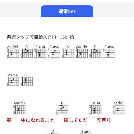
Mute
通常ver
楽譜タップで自動スクロール開始
Aadd9
D
Esus4
Asus4
A
Aadd9
D
Esus4
Asus4
A
Aadd9
D
Esus4
Aadd9
夢
中
に
な
れ
る
こ
と
探
し
て
た
だ
空
回
り
D
Esus4