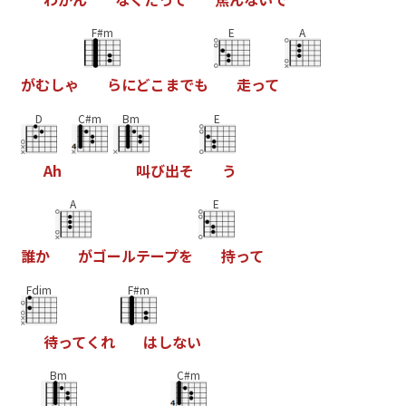
F#m
E
A
が
む
し
ゃ
ら
に
ど
こ
ま
で
も
走
っ
て
D
C#m
Bm
E
A
h
叫
び
出
そ
う
A
E
誰
か
が
ゴ
ー
ル
テ
ー
プ
を
持
っ
て
Fdim
F#m
待
っ
て
く
れ
は
し
な
い
Bm
C#m