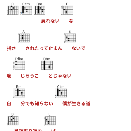
D
C#m
Bm
E
戻
れ
な
い
な
A
E
指
さ
さ
れ
た
っ
て
止
ま
ん
な
い
で
Fdim
F#m
恥
じ
ら
う
こ
と
じ
ゃ
な
い
Bm
C#m
自
分
で
も
知
ら
な
い
僕
が
生
き
る
道
D
E
足
跡
振
り
返
れ
ば