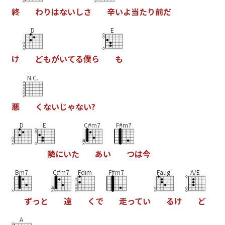
終
わ
り
は
な
い
し
さ
辛
い
よ
当
た
り
前
だ
D
E
け
ど
も
が
い
て
る
僕
ら
も
N.C.
悪
く
な
い
じ
ゃ
な
い
?
D
E
C#m7
F#m7
隣
に
い
た
あ
い
つ
は
今
Bm7
C#m7
Fdim
F#m7
Faug
A/E
ず
っ
と
遠
く
で
走
っ
て
い
る
け
ど
A