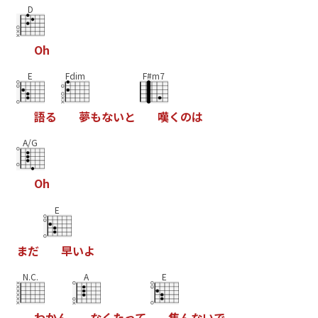
D
O
h
E
Fdim
F#m7
語
る
夢
も
な
い
と
嘆
く
の
は
A/G
O
h
E
ま
だ
早
い
よ
N.C.
A
E
わ
か
ん
な
く
た
っ
て
焦
ん
な
い
で