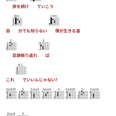
旅
を
続
け
て
い
こ
う
Bm
C#m
自
分
で
も
知
ら
な
い
僕
が
生
き
る
道
D
E
足
跡
振
り
返
れ
ば
N.C.
こ
れ
で
い
い
ん
じ
ゃ
な
い
?
Aadd9
D
Esus4
Asus4
A
Aadd9
D
Esus4
Asus4
A