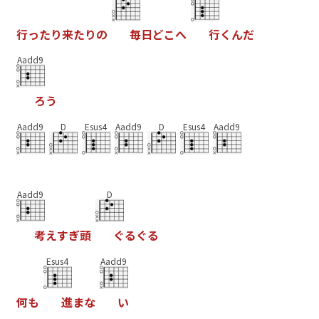
行
っ
た
り
来
た
り
の
毎
日
ど
こ
へ
行
く
ん
だ
Aadd9
ろ
う
Aadd9
D
Esus4
Aadd9
D
Esus4
Aadd9
Aadd9
D
考
え
す
ぎ
頭
ぐ
る
ぐ
る
Esus4
Aadd9
何
も
進
ま
な
い