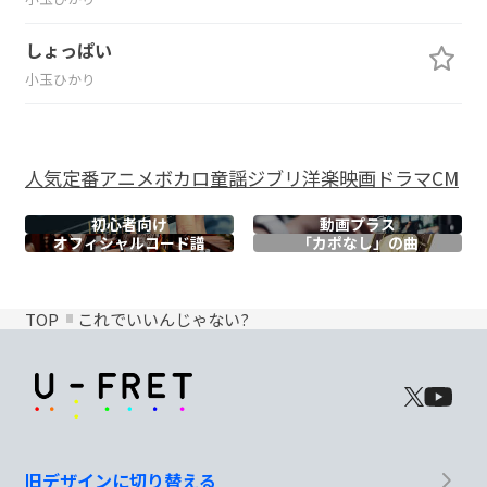
しょっぱい
小玉ひかり
人気
定番
アニメ
ボカロ
童謡
ジブリ
洋楽
映画
ドラマ
CM
初心者向け
動画プラス
オフィシャル
コード譜
「カポなし」の曲
TOP
これでいいんじゃない?
旧デザインに切り替える