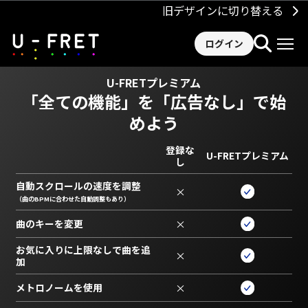
旧デザインに切り替える
ログイン
U-FRETプレミアム
「全ての機能」を
「広告なし」で始
めよう
登録な
U-FRETプレミアム
し
自動スクロールの速度を調整
×
（曲のBPMに合わせた自動調整もあり）
曲のキーを変更
×
お気に入りに上限なしで曲を追
×
加
メトロノームを使用
×