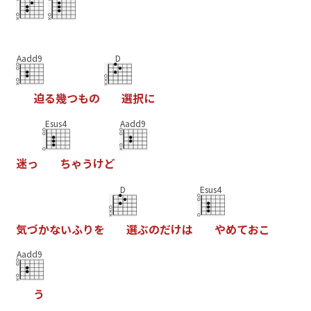
Aadd9
D
迫
る
幾
つ
も
の
選
択
に
Esus4
Aadd9
迷
っ
ち
ゃ
う
け
ど
D
Esus4
気
づ
か
な
い
ふ
り
を
選
ぶ
の
だ
け
は
や
め
て
お
こ
Aadd9
う