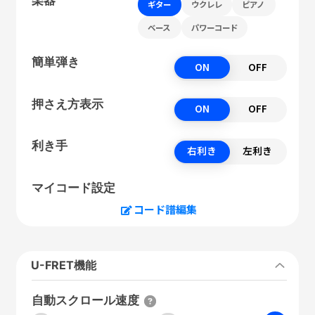
ギター
ウクレレ
ピアノ
ベース
パワーコード
簡単弾き
ON
OFF
押さえ方表示
ON
OFF
利き手
右利き
左利き
マイコード設定
コード譜編集
U-FRET機能
自動スクロール速度