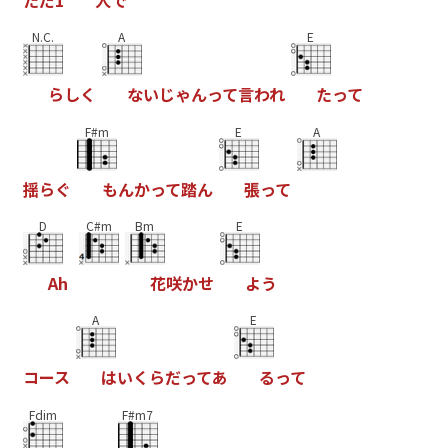
N.C.
A
E
ら
し
く
な
い
じ
ゃ
ん
っ
て
言
わ
れ
た
っ
て
F#m
E
A
揺
ら
ぐ
も
ん
か
っ
て
踏
ん
張
っ
て
D
C#m
Bm
E
A
h
花
咲
か
せ
よ
う
A
E
コ
ー
ス
は
い
く
ら
だ
っ
て
あ
る
っ
て
Fdim
F#m7