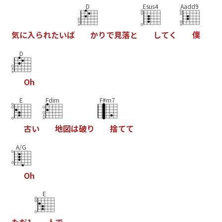
D
Esus4
Aadd9
気
に
入
ら
れ
た
い
ば
か
り
で
見
落
と
し
て
く
僕
D
O
h
E
Fdim
F#m7
古
い
地
図
は
破
り
捨
て
て
A/G
O
h
E
た
だ
1
人
で