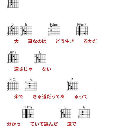
D
E
Fdim
F#m7
大
事
な
の
は
ど
う
生
き
る
か
だ
Bm7
E
速
さ
じ
ゃ
な
い
N.C.
A
E
楽
で
き
る
道
だ
っ
て
あ
る
っ
て
F#m
E
A
分
か
っ
て
い
て
選
ん
だ
道
で