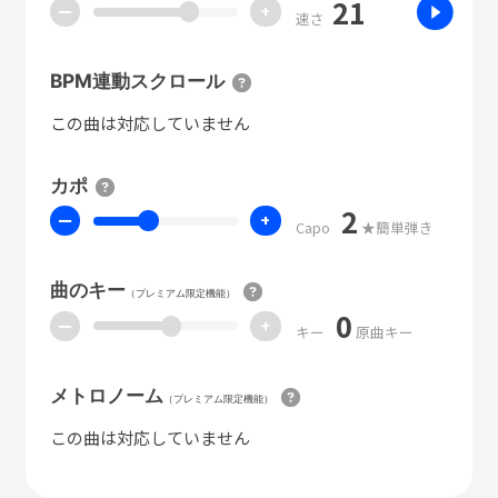
21
ー
+
速さ
BPM連動スクロール
この曲は対応していません
カポ
2
ー
+
Capo
★簡単弾き
曲のキー
（プレミアム限定機能）
0
ー
+
キー
原曲キー
メトロノーム
（プレミアム限定機能）
この曲は対応していません