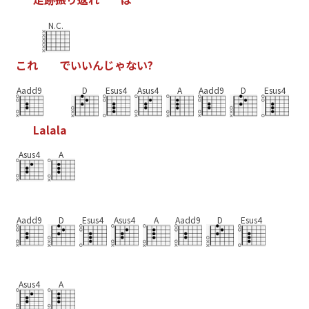
N.C.
こ
れ
で
い
い
ん
じ
ゃ
な
い
?
Aadd9
D
Esus4
Asus4
A
Aadd9
D
Esus4
L
a
l
a
l
a
Asus4
A
Aadd9
D
Esus4
Asus4
A
Aadd9
D
Esus4
Asus4
A