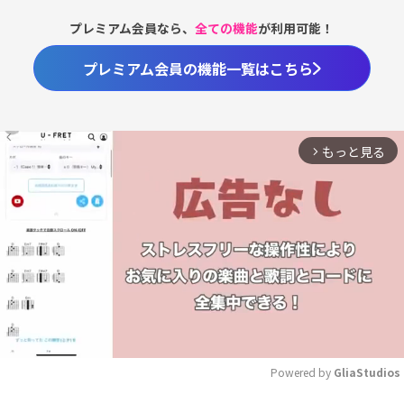
プレミアム会員なら、
全ての機能
が利用可能！
プレミアム会員の機能一覧はこちら
もっと見る
arrow_forward_ios
Powered by 
GliaStudios