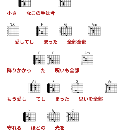
小
さ
な
こ
の
手
は
今
N.C.
F
G
Am
愛
し
て
し
ま
っ
た
全
部
全
部
F
E
Am
降
り
か
か
っ
た
呪
い
も
全
部
A#
F
G
Am
も
う
愛
し
て
し
ま
っ
た
思
い
を
全
部
F
G
C
守
れ
る
ほ
ど
の
光
を