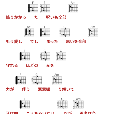
F
E
Am
降
り
か
か
っ
た
呪
い
も
全
部
A#
F
G
Am
も
う
愛
し
て
し
ま
っ
た
思
い
を
全
部
F
G
C
守
れ
る
ほ
ど
の
光
を
F
G
Am
力
が
伴
う
悪
意
振
り
解
い
て
F
G
Am
耳
は
聞
こ
え
ち
ゃ
い
な
い
だ
が
勇
者
は
今