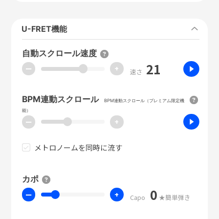
U-FRET機能
自動スクロール速度
21
ー
+
速さ
BPM連動スクロール
BPM連動スクロール（プレミアム限定機
能）
ー
+
メトロノームを同時に流す
カポ
0
ー
+
Capo
★簡単弾き