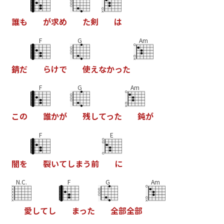
誰
も
が
求
め
た
剣
は
F
G
Am
錆
だ
ら
け
で
使
え
な
か
っ
た
F
G
Am
こ
の
誰
か
が
残
し
て
っ
た
鈍
が
F
E
闇
を
裂
い
て
し
ま
う
前
に
N.C.
F
G
Am
愛
し
て
し
ま
っ
た
全
部
全
部