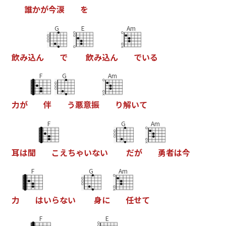
誰
か
が
今
涙
を
G
E
Am
飲
み
込
ん
で
飲
み
込
ん
で
い
る
F
G
Am
力
が
伴
う
悪
意
振
り
解
い
て
F
G
Am
耳
は
聞
こ
え
ち
ゃ
い
な
い
だ
が
勇
者
は
今
F
G
Am
力
は
い
ら
な
い
身
に
任
せ
て
F
E