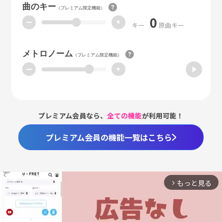
曲のキー
（プレミアム限定機能）
0
ー
+
キー
原曲キー
メトロノーム
（プレミアム限定機能）
ー
+
プレミアム会員なら、
全ての機能
が利用可能！
プレミアム会員の機能一覧はこちら
もっと見る
arrow_forward_ios