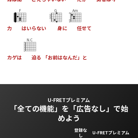
F
G
Am
力
は
い
ら
な
い
身
に
任
せ
て
N.C
カ
ゲ
は
迫
る
「
お
前
は
な
ん
だ
」
と
U-FRETプレミアム
「全ての機能」を
「広告なし」で始
めよう
登録な
U-FRETプレミアム
し