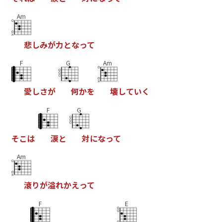
Am
悲
し
み
が
力
と
な
っ
て
F
G
Am
愛
し
さ
が
何
か
を
壊
し
て
い
く
F
G
そ
こ
は
涙
と
対
に
な
っ
て
Am
滾
り
が
溢
れ
か
え
っ
て
F
E