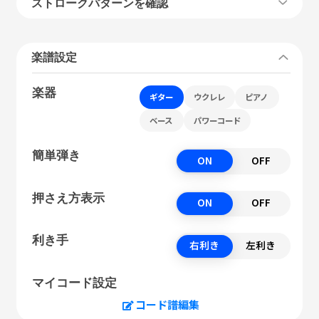
ストロークパターンを確認
楽譜設定
楽器
ギター
ウクレレ
ピアノ
ベース
パワーコード
簡単弾き
ON
OFF
押さえ方表示
ON
OFF
利き手
右利き
左利き
マイコード設定
コード譜編集