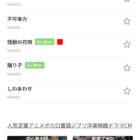
Vaundy
不可幸力
Vaundy
怪獣の花唄
初心者ver
Vaundy
踊り子
初心者ver
Vaundy
しわあわせ
Vaundy
人気
定番
アニメ
ボカロ
童謡
ジブリ
洋楽
映画
ドラマ
CM
初心者向け
動画プラス