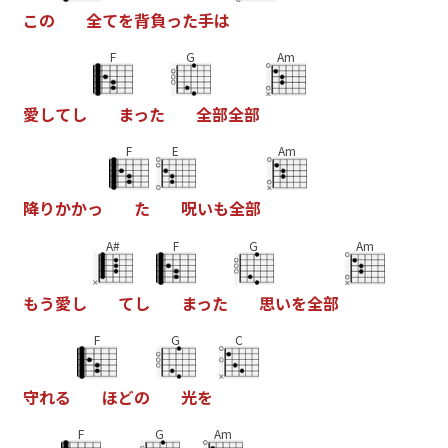
こ
の
全
て
を
背
負
っ
た
手
は
F
G
Am
愛
し
て
し
ま
っ
た
全
部
全
部
F
E
Am
降
り
か
か
っ
た
呪
い
も
全
部
A#
F
G
Am
も
う
愛
し
て
し
ま
っ
た
思
い
を
全
部
F
G
C
守
れ
る
ほ
ど
の
光
を
F
G
Am