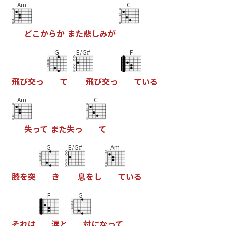
Am
C
ど
こ
か
ら
か
ま
た
悲
し
み
が
G
E/G#
F
飛
び
交
っ
て
飛
び
交
っ
て
い
る
Am
C
失
っ
て
ま
た
失
っ
て
G
E/G#
Am
膝
を
突
き
息
を
し
て
い
る
F
G
そ
れ
は
涙
と
対
に
な
っ
て