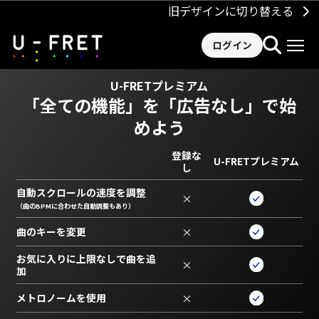
旧デザインに切り替える
ログイン
U-FRETプレミアム
「全ての機能」を
「広告なし」で始
めよう
登録な
U-FRETプレミアム
し
自動スクロールの速度を調整
×
（曲のBPMに合わせた自動調整もあり）
曲のキーを変更
×
お気に入りに上限なしで曲を追
×
加
メトロノームを使用
×