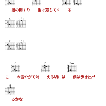
指
の
間
す
り
抜
け
落
ち
て
く
る
C
G/B
C
G/B
C
D
Em
こ
の
雪
や
が
て
消
え
る
頃
に
は
僕
は
歩
き
出
せ
G
る
か
な