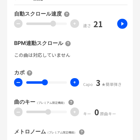
自動スクロール速度
21
ー
+
速さ
BPM連動スクロール
この曲は対応していません
カポ
3
ー
+
Capo
★簡単弾き
曲のキー
（プレミアム限定機能）
0
ー
+
キー
原曲キー
メトロノーム
（プレミアム限定機能）