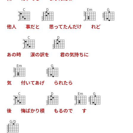
C
D
Em
G
他
人
事
だ
と
思
っ
て
た
ん
だ
け
れ
ど
C
D
あ
の
時
涙
の
訳
を
君
の
気
持
ち
に
Em
G
気
付
い
て
あ
げ
ら
れ
た
ら
C
D
Em
G
後
悔
ば
か
り
積
も
る
の
で
す
G/D