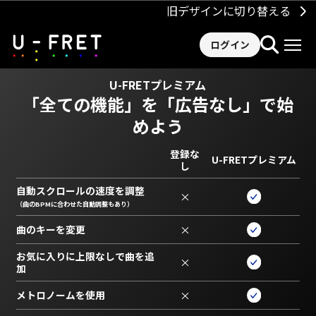
旧デザインに切り替える
ログイン
U-FRETプレミアム
「全ての機能」を
「広告なし」で始
めよう
登録な
U-FRETプレミアム
し
自動スクロールの速度を調整
×
（曲のBPMに合わせた自動調整もあり）
曲のキーを変更
×
お気に入りに上限なしで曲を追
×
加
メトロノームを使用
×