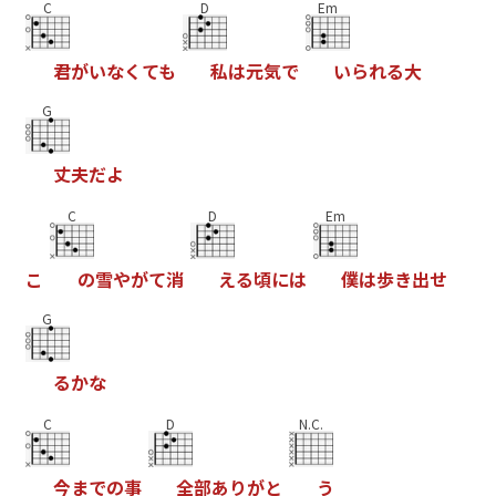
C
D
Em
君
が
い
な
く
て
も
私
は
元
気
で
い
ら
れ
る
大
G
丈
夫
だ
よ
C
D
Em
こ
の
雪
や
が
て
消
え
る
頃
に
は
僕
は
歩
き
出
せ
G
る
か
な
C
D
N.C.
今
ま
で
の
事
全
部
あ
り
が
と
う