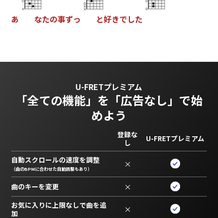
あ
な
た
の
事
ず
っ
と
好
き
で
し
た
U-FRETプレミアム
「全ての機能」を
「広告なし」で始
めよう
登録な
U-FRETプレミアム
し
自動スクロールの速度を調整
×
（曲のBPMに合わせた自動調整もあり）
曲のキーを変更
×
お気に入りに上限なしで曲を追
×
加