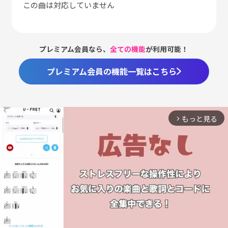
この曲は対応していません
プレミアム会員なら、
全ての機能
が利用可能！
プレミアム会員の機能一覧はこちら
もっと見る
arrow_forward_ios