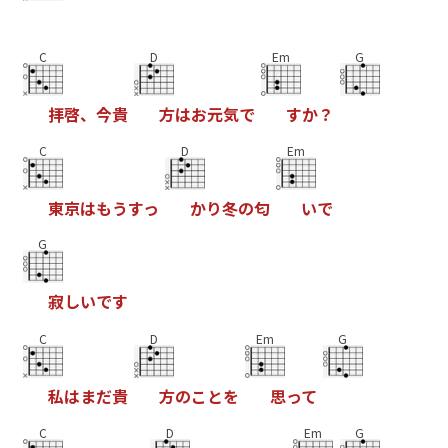
C
D
Em
G
拝
啓
、
今
貴
方
は
お
元
気
で
す
か
？
C
D
Em
東
京
は
も
う
す
っ
か
り
冬
の
匂
い
で
G
寂
し
い
で
す
C
D
Em
G
私
は
ま
だ
貴
方
の
こ
と
を
思
っ
て
C
D
Em
G