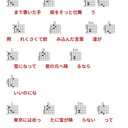
ま
で
書
い
た
手
紙
を
そ
っ
と
仕
舞
う
C
D
Em
G
照
れ
く
さ
く
て
飲
み
込
ん
だ
言
葉
達
が
C
D
Em
雪
に
な
っ
て
君
の
元
へ
降
る
な
ら
G
い
い
の
に
な
C
D
Em
G
東
京
に
は
め
っ
た
に
雪
が
降
ら
な
い
っ
て