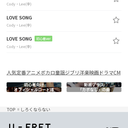
Cody・Lee(李)
LOVE SONG
Cody・Lee(李)
LOVE SONG
初心者ver
Cody・Lee(李)
人気
定番
アニメ
ボカロ
童謡
ジブリ
洋楽
映画
ドラマ
CM
初心者向け
動画プラス
オフィシャル
コード譜
「カポなし」の曲
TOP
しろくならない