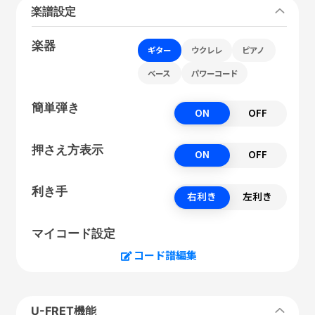
楽譜設定
楽器
ギター
ウクレレ
ピアノ
ベース
パワーコード
簡単弾き
ON
OFF
押さえ方表示
ON
OFF
利き手
右利き
左利き
マイコード設定
コード譜編集
U-FRET機能