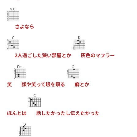
N.C.
さ
よ
な
ら
C
D
2
人
過
ご
し
た
狭
い
部
屋
と
か
灰
色
の
マ
フ
ラ
ー
Em
G
笑
顔
や
笑
っ
て
眼
を
瞑
る
癖
と
か
C
ほ
ん
と
は
話
し
た
か
っ
た
し
伝
え
た
か
っ
た
D