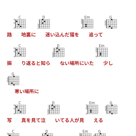
C
D
Em
G
路
地
裏
に
迷
い
込
ん
だ
猫
を
追
っ
て
C
D
Em
振
り
返
る
と
知
ら
な
い
場
所
に
い
た
少
し
G
寒
い
場
所
に
C
D
Em
G
写
真
を
見
て
泣
い
て
る
人
が
見
え
る
C
D
Em
G