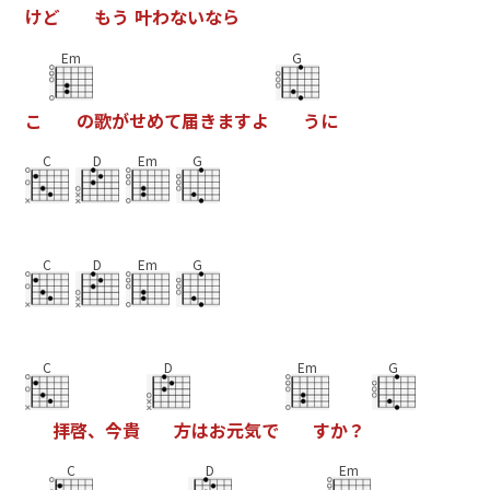
け
ど
も
う
叶
わ
な
い
な
ら
Em
G
こ
の
歌
が
せ
め
て
届
き
ま
す
よ
う
に
C
D
Em
G
C
D
Em
G
C
D
Em
G
拝
啓
、
今
貴
方
は
お
元
気
で
す
か
？
C
D
Em