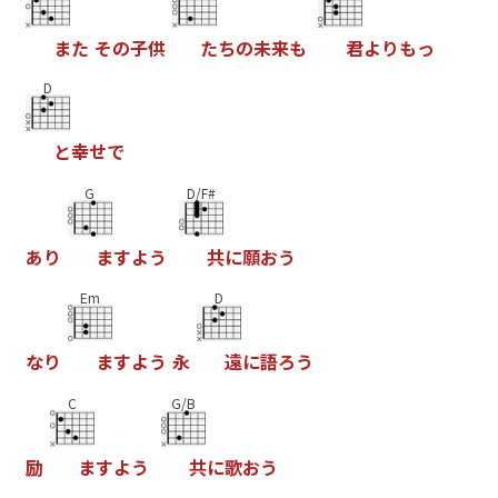
ま
た
そ
の
子
供
た
ち
の
未
来
も
君
よ
り
も
っ
D
と
幸
せ
で
G
D/F#
あ
り
ま
す
よ
う
共
に
願
お
う
Em
D
な
り
ま
す
よ
う
永
遠
に
語
ろ
う
C
G/B
励
ま
す
よ
う
共
に
歌
お
う