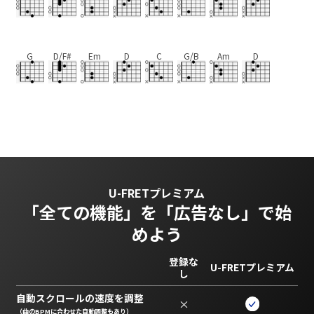
G
D/F#
Em
D
C
G/B
Am
D
U-FRETプレミアム
「全ての機能」を
「広告なし」で始
めよう
登録な
U-FRETプレミアム
し
自動スクロールの速度を調整
×
（曲のBPMに合わせた自動調整もあり）