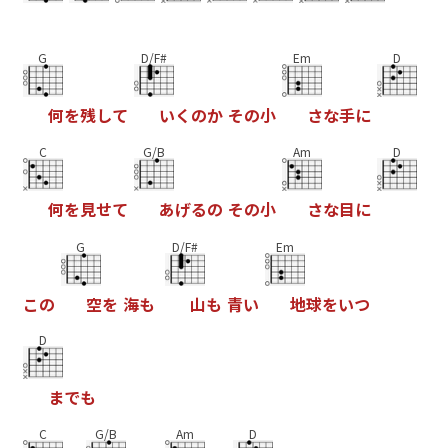
G
D/F#
Em
D
何
を
残
し
て
い
く
の
か
そ
の
小
さ
な
手
に
C
G/B
Am
D
何
を
見
せ
て
あ
げ
る
の
そ
の
小
さ
な
目
に
G
D/F#
Em
こ
の
空
を
海
も
山
も
青
い
地
球
を
い
つ
D
ま
で
も
C
G/B
Am
D