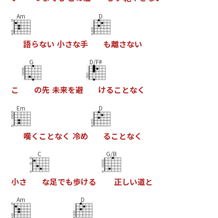
Am
D
語
ら
な
い
小
さ
な
手
も
離
さ
な
い
G
D/F#
こ
の
先
未
来
を
避
け
る
こ
と
な
く
Em
D
嘆
く
こ
と
な
く
冷
め
る
こ
と
な
く
C
G/B
小
さ
な
足
で
も
歩
け
る
正
し
い
道
と
Am
D