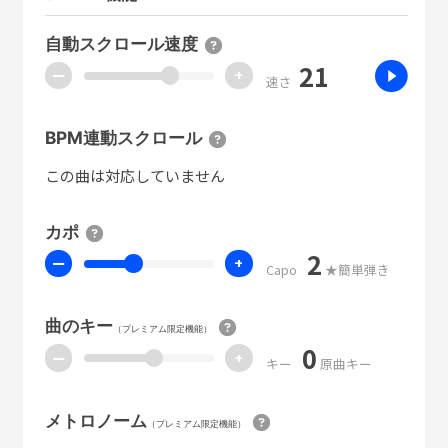
自動スクロール速度
21
ー
+
速さ
BPM連動スクロール
この曲は対応していません
カポ
2
ー
+
Capo
★簡単弾き
曲のキー
（プレミアム限定機能）
0
ー
+
キー
原曲キー
メトロノーム
（プレミアム限定機能）