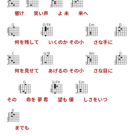
響
け
笑
い
声
よ
未
来
へ
G
D/F#
Em
D
何
を
残
し
て
い
く
の
か
そ
の
小
さ
な
手
に
C
G/B
Am
D
何
を
見
せ
て
あ
げ
る
の
そ
の
小
さ
な
目
に
G
D/F#
Em
そ
の
命
を
夢
希
望
も
優
し
さ
を
い
つ
D
ま
で
も