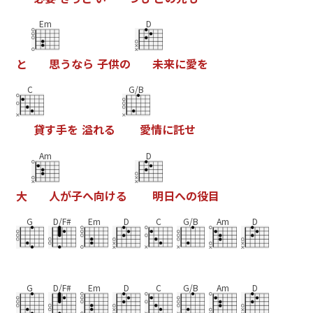
Em
D
と
思
う
な
ら
子
供
の
未
来
に
愛
を
C
G/B
貸
す
手
を
溢
れ
る
愛
情
に
託
せ
Am
D
大
人
が
子
へ
向
け
る
明
日
へ
の
役
目
G
D/F#
Em
D
C
G/B
Am
D
G
D/F#
Em
D
C
G/B
Am
D