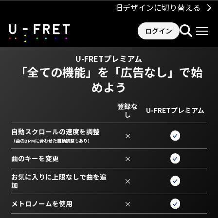
旧デザインに切り替える
ログイン
U-FRETプレミアム
「全ての機能」を
「広告なし」で始
めよう
登録な
U-FRETプレミアム
し
自動スクロールの速度を調整
×
（曲のBPMに合わせた自動調整もあり）
曲のキーを変更
×
お気に入りに上限なしで曲を追
×
加
メトロノームを使用
×