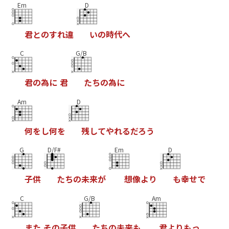
Em
D
君
と
の
す
れ
違
い
の
時
代
へ
C
G/B
君
の
為
に
君
た
ち
の
為
に
Am
D
何
を
し
何
を
残
し
て
や
れ
る
だ
ろ
う
G
D/F#
Em
D
子
供
た
ち
の
未
来
が
想
像
よ
り
も
幸
せ
で
C
G/B
Am
ま
た
そ
の
子
供
た
ち
の
未
来
も
君
よ
り
も
っ