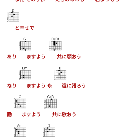
D
と
幸
せ
で
G
D/F#
あ
り
ま
す
よ
う
共
に
願
お
う
Em
D
な
り
ま
す
よ
う
永
遠
に
語
ろ
う
C
G/B
励
ま
す
よ
う
共
に
歌
お
う
Am
D