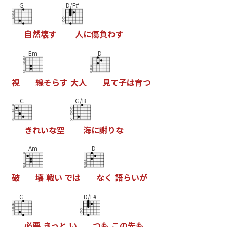
G
D/F#
自
然
壊
す
人
に
傷
負
わ
す
Em
D
視
線
そ
ら
す
大
人
見
て
子
は
育
つ
C
G/B
き
れ
い
な
空
海
に
謝
り
な
Am
D
破
壊
戦
い
で
は
な
く
語
ら
い
が
G
D/F#
必
要
き
っ
と
い
つ
も
こ
の
先
も