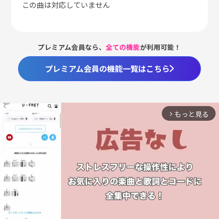
この曲は対応していません
プレミアム会員なら、
全ての機能
が利用可能！
プレミアム会員の機能一覧はこちら
もっと見る
arrow_forward_ios