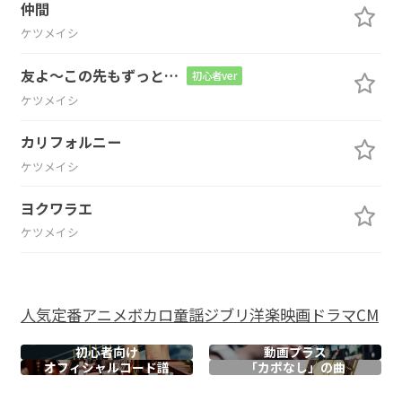
仲間
ケツメイシ
友よ～この先もずっと…
初心者ver
ケツメイシ
カリフォルニー
ケツメイシ
ヨクワラエ
ケツメイシ
人気
定番
アニメ
ボカロ
童謡
ジブリ
洋楽
映画
ドラマ
CM
初心者向け
動画プラス
オフィシャル
コード譜
「カポなし」の曲