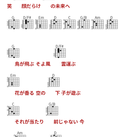
笑
顔
だ
ら
け
の
未
来
へ
G
D/F#
Em
D
C
G/B
Am
D
G
D/F#
鳥
が
飛
ぶ
そ
よ
風
雲
運
ぶ
Em
D
花
が
香
る
空
の
下
子
が
遊
ぶ
C
G/B
そ
れ
が
当
た
り
前
じ
ゃ
な
い
今
Am
D