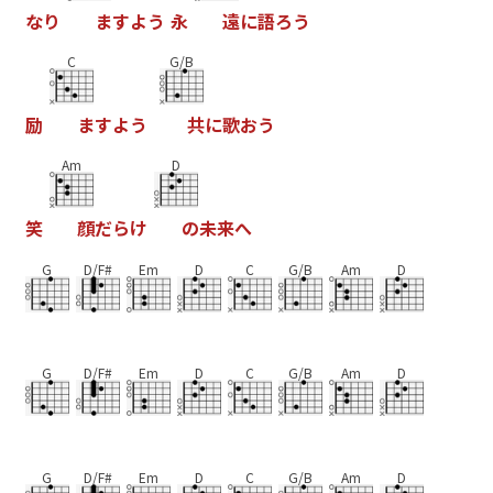
な
り
ま
す
よ
う
永
遠
に
語
ろ
う
C
G/B
励
ま
す
よ
う
共
に
歌
お
う
Am
D
笑
顔
だ
ら
け
の
未
来
へ
G
D/F#
Em
D
C
G/B
Am
D
G
D/F#
Em
D
C
G/B
Am
D
G
D/F#
Em
D
C
G/B
Am
D