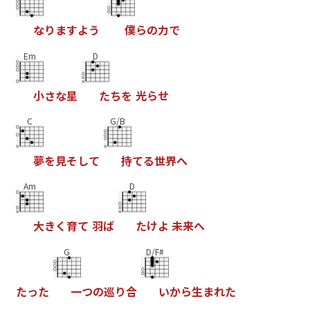
な
り
ま
す
よ
う
僕
ら
の
力
で
Em
D
小
さ
な
星
た
ち
を
光
ら
せ
C
G/B
夢
を
見
そ
し
て
持
て
る
世
界
へ
Am
D
大
き
く
育
て
羽
ば
た
け
よ
未
来
へ
G
D/F#
た
っ
た
一
つ
の
巡
り
合
い
か
ら
生
ま
れ
た