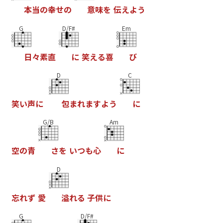
本
当
の
幸
せ
の
意
味
を
伝
え
よ
う
G
D/F#
Em
日
々
素
直
に
笑
え
る
喜
び
D
C
笑
い
声
に
包
ま
れ
ま
す
よ
う
に
G/B
Am
空
の
青
さ
を
い
つ
も
心
に
D
忘
れ
ず
愛
溢
れ
る
子
供
に
G
D/F#