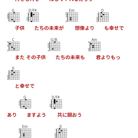
G
D/F#
Em
D
子
供
た
ち
の
未
来
が
想
像
よ
り
も
幸
せ
で
C
G/B
Am
ま
た
そ
の
子
供
た
ち
の
未
来
も
君
よ
り
も
っ
D
と
幸
せ
で
G
D/F#
あ
り
ま
す
よ
う
共
に
願
お
う
Em
D