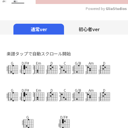
Powered by 
GliaStudios
Mute
通常ver
初心者ver
楽譜タップで自動スクロール開始
G
D/F#
Em
D
C
G/B
Am
D
G
D/F#
Em
D
C
G/B
Am
D
G
D/F#