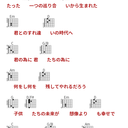
た
っ
た
一
つ
の
巡
り
合
い
か
ら
生
ま
れ
た
Em
D
君
と
の
す
れ
違
い
の
時
代
へ
C
G/B
君
の
為
に
君
た
ち
の
為
に
Am
D
何
を
し
何
を
残
し
て
や
れ
る
だ
ろ
う
G
D/F#
Em
D
子
供
た
ち
の
未
来
が
想
像
よ
り
も
幸
せ
で
C
G/B
Am