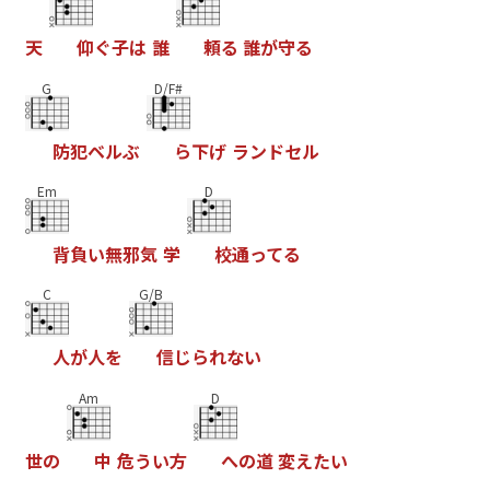
天
仰
ぐ
子
は
誰
頼
る
誰
が
守
る
G
D/F#
防
犯
ベ
ル
ぶ
ら
下
げ
ラ
ン
ド
セ
ル
Em
D
背
負
い
無
邪
気
学
校
通
っ
て
る
C
G/B
人
が
人
を
信
じ
ら
れ
な
い
Am
D
世
の
中
危
う
い
方
へ
の
道
変
え
た
い