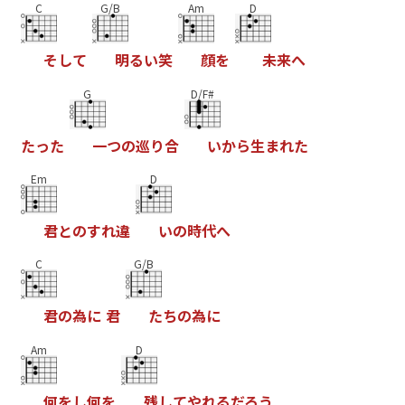
C
G/B
Am
D
そ
し
て
明
る
い
笑
顔
を
未
来
へ
G
D/F#
た
っ
た
一
つ
の
巡
り
合
い
か
ら
生
ま
れ
た
Em
D
君
と
の
す
れ
違
い
の
時
代
へ
C
G/B
君
の
為
に
君
た
ち
の
為
に
Am
D
何
を
し
何
を
残
し
て
や
れ
る
だ
ろ
う