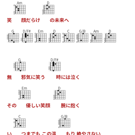
Am
D
笑
顔
だ
ら
け
の
未
来
へ
G
D/F#
Em
D
C
G/B
Am
D
G
D/F#
無
邪
気
に
笑
う
時
に
は
泣
く
Em
D
そ
の
優
し
い
笑
顔
腕
に
抱
く
C
G/B
い
つ
ま
で
も
こ
の
温
も
り
絶
や
さ
な
い