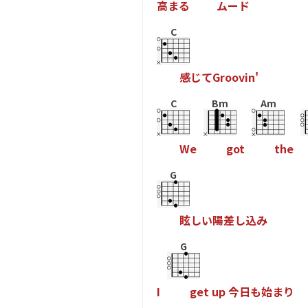
高
ま
る
ム
ー
ド
C
感
じ
て
G
r
o
o
v
i
n
'
C
Bm
Am
W
e
g
o
t
t
h
e
G
眩
し
い
陽
差
し
込
み
G
I
g
e
t
u
p
今
日
も
始
ま
り