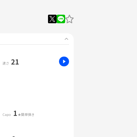
21
速さ
1
Capo
★簡単弾き