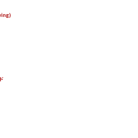
v
i
n
g
)
ド