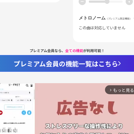
ー
+
メトロノーム
（プレミアム限定機能）
この曲は対応していません
プレミアム会員なら、
全ての機能
が利用可能！
プレミアム会員の機能一覧はこちら
もっと見る
arrow_forward_ios