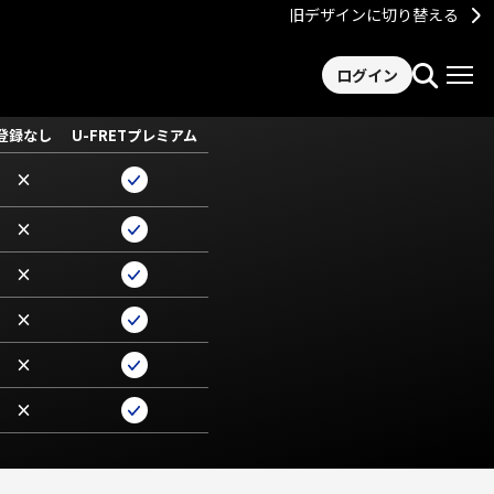
旧デザインに切り替える
ログイン
登録なし
U-FRETプレミアム
×
×
×
×
×
×