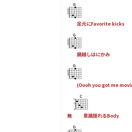
G
足
元
に
F
a
v
o
r
i
t
e
k
i
c
k
s
G
鏡
越
し
は
に
か
み
G
(
O
o
o
h
y
o
u
g
o
t
m
e
m
o
v
i
C
無
意
識
揺
れ
る
B
o
d
y
G