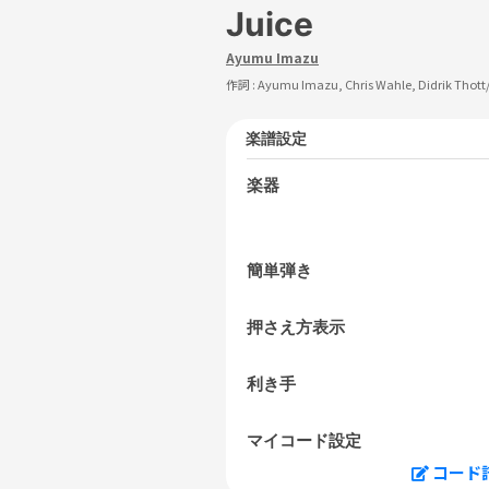
Juice
Ayumu Imazu
作詞 :
Ayumu Imazu, Chris Wahle, Didrik Thott
楽譜設定
楽器
簡単弾き
押さえ方表示
利き手
マイコード設定
コード