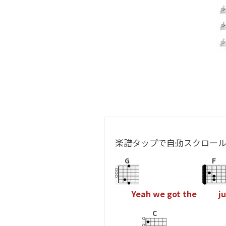
楽譜タップで自動スクロー
G
F
Y
e
a
h
w
e
g
o
t
t
h
e
j
u
C