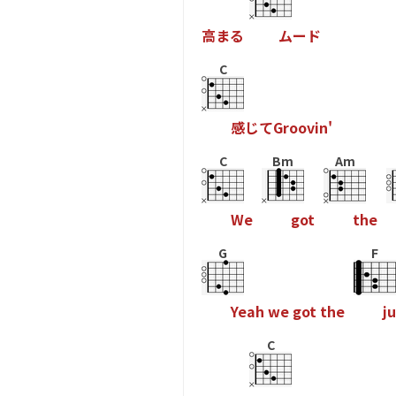
高
ま
る
ム
ー
ド
C
感
じ
て
G
r
o
o
v
i
n
'
C
Bm
Am
W
e
g
o
t
t
h
e
G
F
Y
e
a
h
w
e
g
o
t
t
h
e
j
u
C