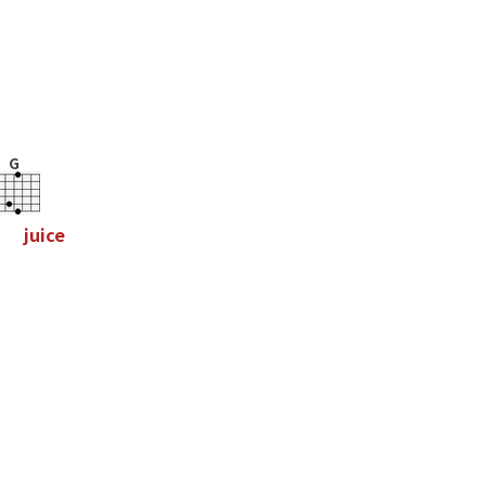
G
j
u
i
c
e