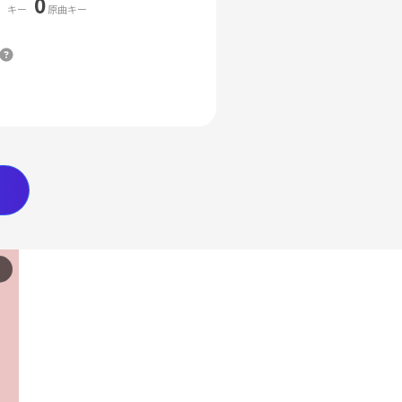
0
キー
原曲キー