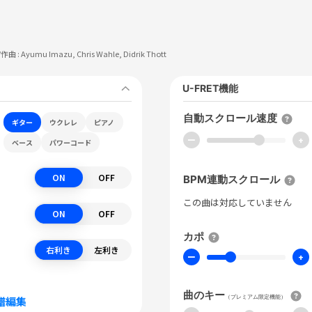
/作曲 :
Ayumu Imazu, Chris Wahle, Didrik Thott
U-FRET機能
自動スクロール速度
ギター
ウクレレ
ピアノ
ー
+
ベース
パワーコード
ON
OFF
BPM連動スクロール
この曲は対応していません
ON
OFF
カポ
右利き
左利き
ー
+
曲のキー
（プレミアム限定機能）
譜編集