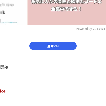
Powered by 
GliaStud
Mute
通常ver
ル開始
i
c
e