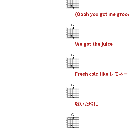
(
O
o
o
h
y
o
u
g
o
t
m
e
g
r
o
o
G
W
e
g
o
t
t
h
e
j
u
i
c
e
G
F
r
e
s
h
c
o
l
d
l
i
k
e
レ
モ
ネ
ー
G
乾
い
た
喉
に
G