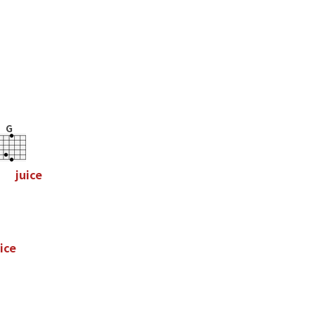
G
j
u
i
c
e
i
c
e