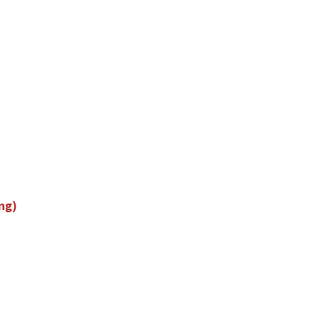
n
g
)