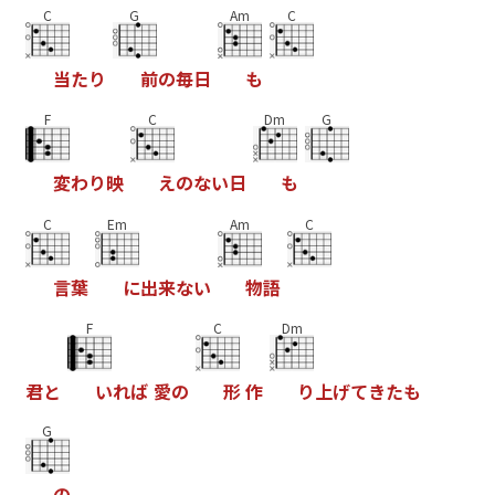
C
G
Am
C
当
た
り
前
の
毎
日
も
F
C
Dm
G
変
わ
り
映
え
の
な
い
日
も
C
Em
Am
C
言
葉
に
出
来
な
い
物
語
F
C
Dm
君
と
い
れ
ば
愛
の
形
作
り
上
げ
て
き
た
も
G
の