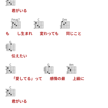
君
が
い
る
Fmaj7
C
Dm
も
し
生
ま
れ
変
わ
っ
て
も
同
じ
こ
と
G
伝
え
た
い
C
G
Am
「
愛
し
て
る
」
っ
て
感
情
の
最
上
級
に
C
君
が
い
る