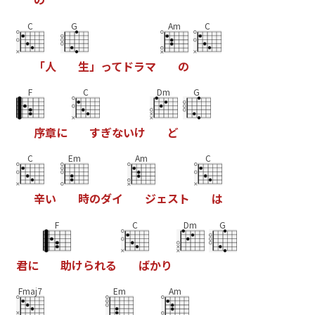
C
G
Am
C
「
人
生
」
っ
て
ド
ラ
マ
の
F
C
Dm
G
序
章
に
す
ぎ
な
い
け
ど
C
Em
Am
C
辛
い
時
の
ダ
イ
ジ
ェ
ス
ト
は
F
C
Dm
G
君
に
助
け
ら
れ
る
ば
か
り
Fmaj7
Em
Am