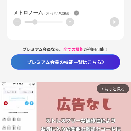
メトロノーム
（プレミアム限定機能）
ー
+
プレミアム会員なら、
全ての機能
が利用可能！
プレミアム会員の機能一覧はこちら
もっと見る
arrow_forward_ios