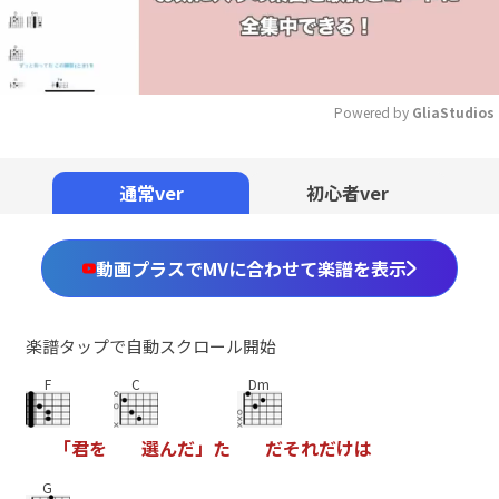
Powered by 
GliaStudios
Mute
通常ver
初心者ver
動画プラスでMVに合わせて楽譜を表示
楽譜タップで自動スクロール開始
F
C
Dm
「
君
を
選
ん
だ
」
た
だ
そ
れ
だ
け
は
G