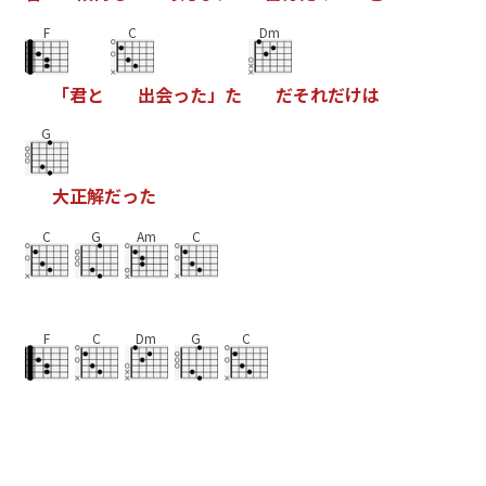
F
C
Dm
「
君
と
出
会
っ
た
」
た
だ
そ
れ
だ
け
は
G
大
正
解
だ
っ
た
C
G
Am
C
F
C
Dm
G
C