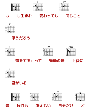
F
C
Dm
も
し
生
ま
れ
変
わ
っ
て
も
同
じ
こ
と
G
思
う
だ
ろ
う
C
Em
Am
「
恋
を
す
る
」
っ
て
衝
動
の
最
上
級
に
C
君
が
い
る
F
C
Dm
G
普
段
何
も
冴
え
な
い
自
分
だ
け
ど