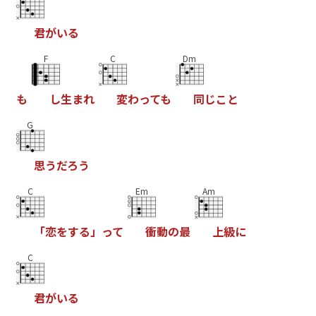
君
が
い
る
F
C
Dm
も
し
生
ま
れ
変
わ
っ
て
も
同
じ
こ
と
G
思
う
だ
ろ
う
C
Em
Am
「
恋
を
す
る
」
っ
て
衝
動
の
最
上
級
に
C
君
が
い
る