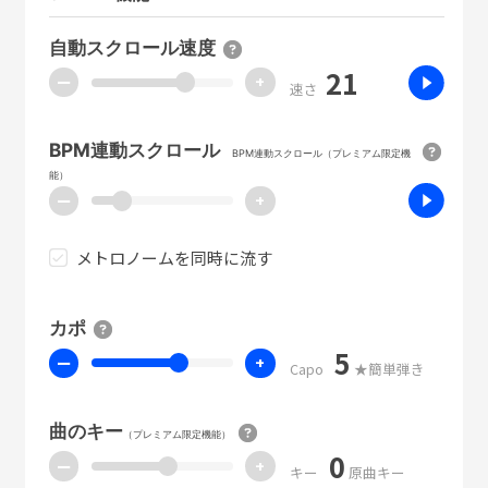
自動スクロール速度
21
ー
+
速さ
BPM連動スクロール
BPM連動スクロール（プレミアム限定機
能）
ー
+
メトロノームを同時に流す
カポ
5
ー
+
Capo
★簡単弾き
曲のキー
（プレミアム限定機能）
0
ー
+
キー
原曲キー