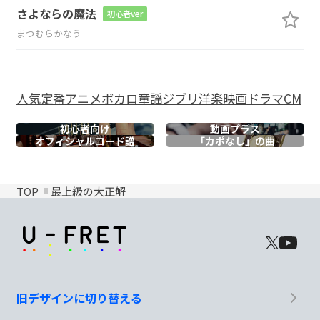
さよならの魔法
初心者ver
まつむらかなう
人気
定番
アニメ
ボカロ
童謡
ジブリ
洋楽
映画
ドラマ
CM
初心者向け
動画プラス
オフィシャル
コード譜
「カポなし」の曲
TOP
最上級の大正解
旧デザインに切り替える