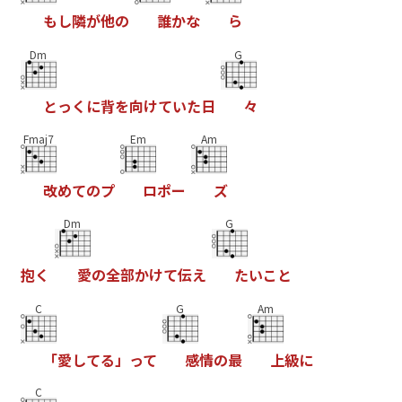
も
し
隣
が
他
の
誰
か
な
ら
Dm
G
と
っ
く
に
背
を
向
け
て
い
た
日
々
Fmaj7
Em
Am
改
め
て
の
プ
ロ
ポ
ー
ズ
Dm
G
抱
く
愛
の
全
部
か
け
て
伝
え
た
い
こ
と
C
G
Am
「
愛
し
て
る
」
っ
て
感
情
の
最
上
級
に
C