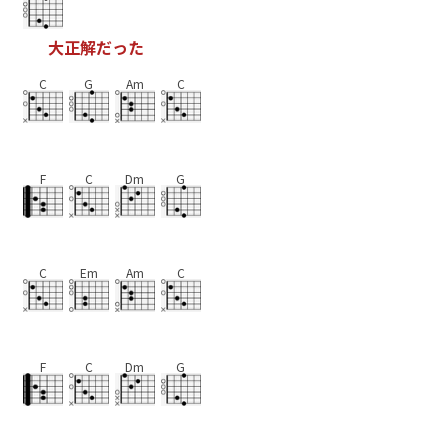
大
正
解
だ
っ
た
C
G
Am
C
F
C
Dm
G
C
Em
Am
C
F
C
Dm
G