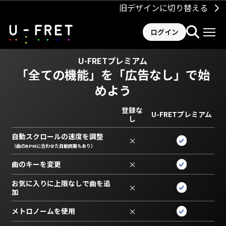
旧デザインに切り替える
ログイン
U-FRETプレミアム
「全ての機能」を
「広告なし」で始
めよう
登録な
U-FRETプレミアム
し
自動スクロールの速度を調整
×
（曲のBPMに合わせた自動調整もあり）
曲のキーを変更
×
お気に入りに上限なしで曲を追
×
加
メトロノームを使用
×