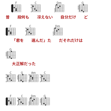
F
C
Dm
G
普
段
何
も
冴
え
な
い
自
分
だ
け
ど
F
C
Dm
「
君
を
選
ん
だ
」
た
だ
そ
れ
だ
け
は
G
大
正
解
だ
っ
た
C
G
Am
C
F
C
Dm
G