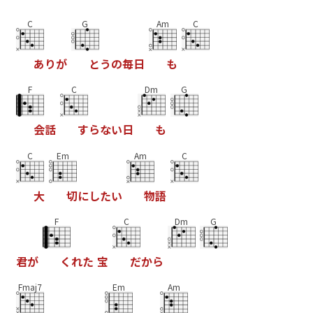
C
G
Am
C
あ
り
が
と
う
の
毎
日
も
F
C
Dm
G
会
話
す
ら
な
い
日
も
C
Em
Am
C
大
切
に
し
た
い
物
語
F
C
Dm
G
君
が
く
れ
た
宝
だ
か
ら
Fmaj7
Em
Am