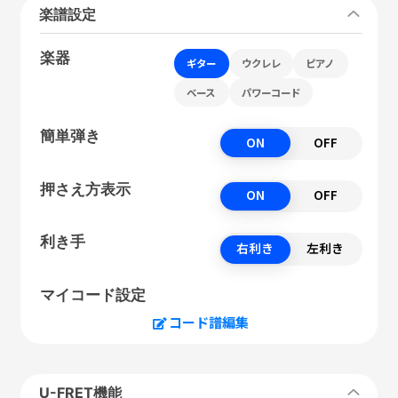
楽譜設定
楽器
ギター
ウクレレ
ピアノ
ベース
パワーコード
簡単弾き
ON
OFF
押さえ方表示
ON
OFF
利き手
右利き
左利き
マイコード設定
コード譜編集
U-FRET機能