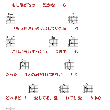
も
し
隣
が
他
の
誰
か
な
ら
Dm
G
「
も
う
無
理
」
逃
げ
出
し
て
い
た
日
々
Fmaj7
Em
Am
こ
れ
か
ら
も
ず
っ
と
い
つ
ま
で
も
Dm
G
た
っ
た
1
人
の
君
だ
け
に
あ
り
が
と
う
C
G
Am
ど
れ
ほ
ど
「
愛
し
て
る
」
溢
れ
て
も
愛
の
中
心
C