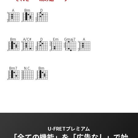
A
Bm
D
Bm
A/C#
D
Em
Gmaj7
A
Bm7
N.C.
Bm
U-FRETプレミアム
「全ての機能」を
「広告なし」で始