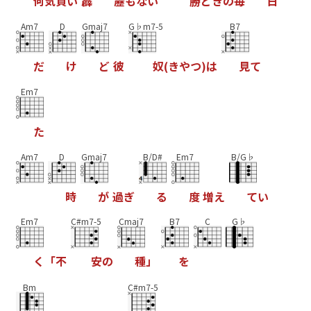
何
気
負
い
霹
靂
も
な
い
勝
ど
き
の
毎
日
Am7
D
Gmaj7
G♭m7-5
B7
だ
け
ど
彼
奴
(
き
や
つ
)
は
見
て
Em7
た
Am7
D
Gmaj7
B/D#
Em7
B/G♭
時
が
過
ぎ
る
度
増
え
て
い
Em7
C#m7-5
Cmaj7
B7
C
G♭
く
「
不
安
の
種
」
を
Bm
C#m7-5