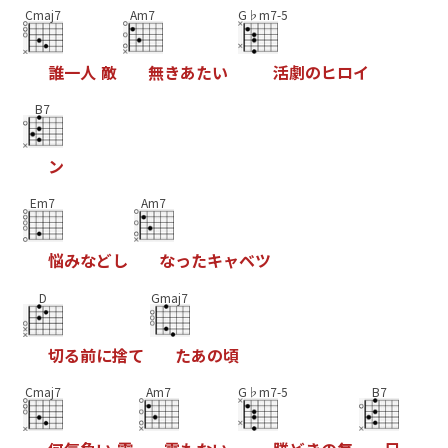
Cmaj7
Am7
G♭m7-5
誰
一
人
敵
無
き
あ
た
い
活
劇
の
ヒ
ロ
イ
B7
ン
Em7
Am7
悩
み
な
ど
し
な
っ
た
キ
ャ
ベ
ツ
D
Gmaj7
切
る
前
に
捨
て
た
あ
の
頃
Cmaj7
Am7
G♭m7-5
B7