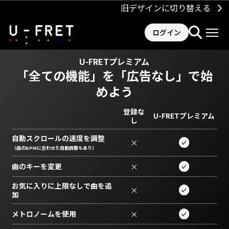
旧デザインに切り替える
ログイン
U-FRETプレミアム
「全ての機能」を
「広告なし」で始
めよう
登録な
U-FRETプレミアム
し
自動スクロールの速度を調整
×
（曲のBPMに合わせた自動調整もあり）
曲のキーを変更
×
お気に入りに上限なしで曲を追
×
加
メトロノームを使用
×