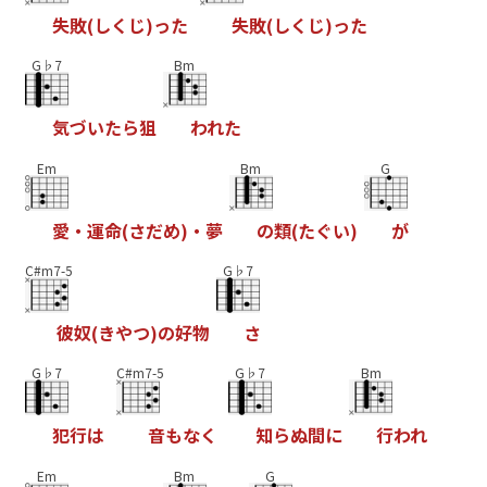
失
敗
(
し
く
じ
)
っ
た
失
敗
(
し
く
じ
)
っ
た
G♭7
Bm
気
づ
い
た
ら
狙
わ
れ
た
Em
Bm
G
愛
・
運
命
(
さ
だ
め
)
・
夢
の
類
(
た
ぐ
い
)
が
C#m7-5
G♭7
彼
奴
(
き
や
つ
)
の
好
物
さ
G♭7
C#m7-5
G♭7
Bm
犯
行
は
音
も
な
く
知
ら
ぬ
間
に
行
わ
れ
Em
Bm
G