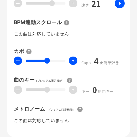
21
ー
+
速さ
BPM連動スクロール
この曲は対応していません
カポ
4
ー
+
Capo
★簡単弾き
曲のキー
（プレミアム限定機能）
0
ー
+
キー
原曲キー
メトロノーム
（プレミアム限定機能）
この曲は対応していません