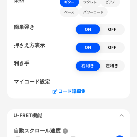
ギター
ウクレレ
ピアノ
ベース
パワーコード
簡単弾き
ON
OFF
押さえ方表示
ON
OFF
利き手
右利き
左利き
マイコード設定
コード譜編集
U-FRET機能
自動スクロール速度