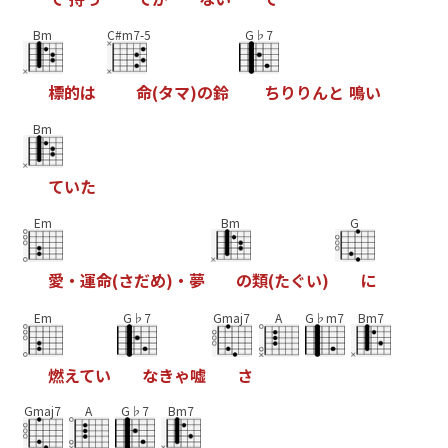
Bm
C#m7-5
G♭7
標
的
は
命
(
タ
マ
)
の
鈴
ち
り
り
ん
と
鳴
い
Bm
て
い
た
Em
Bm
G
愛
・
運
命
(
さ
だ
め
)
・
夢
の
類
(
た
ぐ
い
)
に
Em
G♭7
Gmaj7
A
G♭m7
Bm7
燃
え
て
い
な
き
ゃ
嘘
さ
Gmaj7
A
G♭7
Bm7