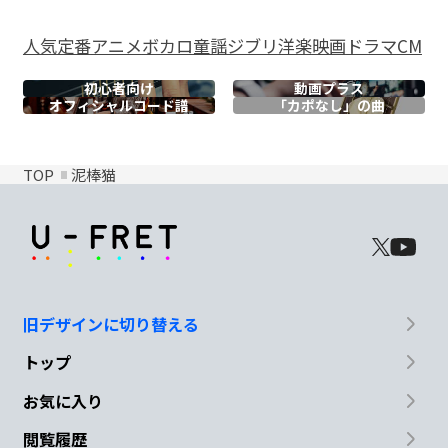
人気
定番
アニメ
ボカロ
童謡
ジブリ
洋楽
映画
ドラマ
CM
初心者向け
動画プラス
オフィシャル
コード譜
「カポなし」の曲
TOP
泥棒猫
旧デザインに切り替える
トップ
お気に入り
閲覧履歴