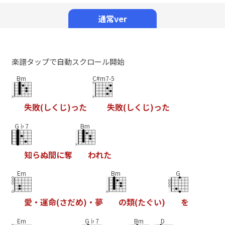
Mute
通常ver
楽譜タップで自動スクロール開始
Bm
C#m7-5
失
敗
(
し
く
じ
)
っ
た
失
敗
(
し
く
じ
)
っ
た
G♭7
Bm
知
ら
ぬ
間
に
奪
わ
れ
た
Em
Bm
G
愛
・
運
命
(
さ
だ
め
)
・
夢
の
類
(
た
ぐ
い
)
を
Em
G♭7
Bm
D