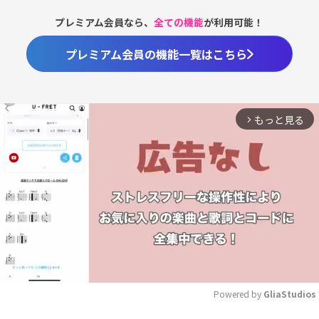
プレミアム会員なら、
全ての機能
が利用可能！
プレミアム会員の機能一覧はこちら
もっと見る
arrow_forward_ios
Powered by 
GliaStudios