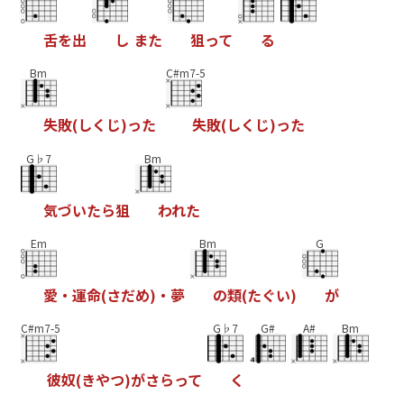
舌
を
出
し
ま
た
狙
っ
て
る
Bm
C#m7-5
失
敗
(
し
く
じ
)
っ
た
失
敗
(
し
く
じ
)
っ
た
G♭7
Bm
気
づ
い
た
ら
狙
わ
れ
た
Em
Bm
G
愛
・
運
命
(
さ
だ
め
)
・
夢
の
類
(
た
ぐ
い
)
が
C#m7-5
G♭7
G#
A#
Bm
彼
奴
(
き
や
つ
)
が
さ
ら
っ
て
く