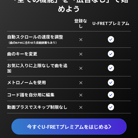
めよう
登録な
U-FRETプレミアム
し
自動スクロールの速度を調整
×
（曲のBPMに合わせた自動調整もあり）
曲のキーを変更
×
お気に入りに上限なしで曲を追
×
加
メトロノームを使用
×
コード譜を自分用に編集
×
動画プラスでスキップ制限なし
×
今すぐU-FRETプレミアムをはじめる