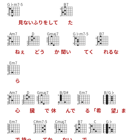
G♭m7-5
B7
見
な
い
ふ
り
を
し
て
た
Am7
D
Gmaj7
G♭m7-5
B7
ね
ぇ
ど
う
か
聞
い
て
く
れ
る
な
Em7
ら
Am7
D
Gmaj7
B/D#
Em7
B/G♭
心
臓
で
休
ん
で
る
「
希
望
」
ま
Em7
C#m7-5
Cmaj7
B7
C
G♭
で
持
っ
て
か
な
い
で