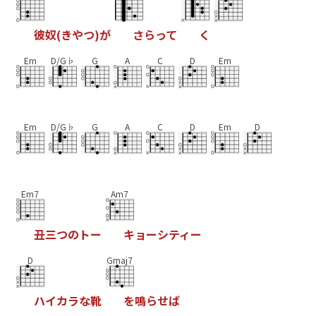
彼
奴
(
き
や
つ
)
が
さ
ら
っ
て
く
Em
D/G♭
G
A
C
D
Em
Em
D/G♭
G
A
C
D
Em
D
Em7
Am7
丑
三
つ
の
ト
ー
キ
ョ
ー
シ
テ
ィ
ー
D
Gmaj7
ハ
イ
カ
ラ
な
靴
を
鳴
ら
せ
ば