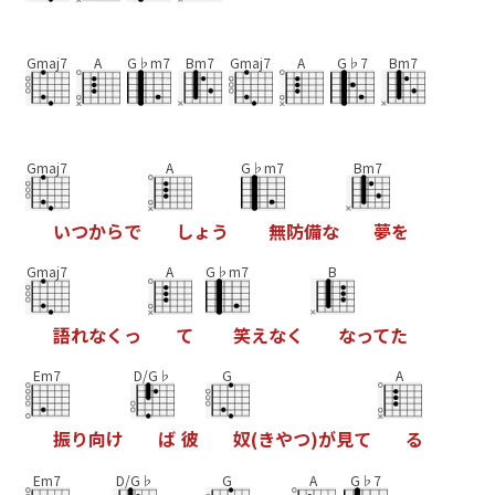
Gmaj7
A
G♭m7
Bm7
Gmaj7
A
G♭7
Bm7
Gmaj7
A
G♭m7
Bm7
い
つ
か
ら
で
し
ょ
う
無
防
備
な
夢
を
Gmaj7
A
G♭m7
B
語
れ
な
く
っ
て
笑
え
な
く
な
っ
て
た
Em7
D/G♭
G
A
振
り
向
け
ば
彼
奴
(
き
や
つ
)
が
見
て
る
Em7
D/G♭
G
A
G♭7