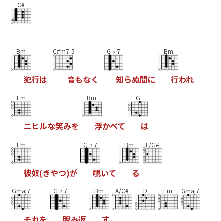
C#
Bm
C#m7-5
G♭7
Bm
犯
行
は
音
も
な
く
知
ら
ぬ
間
に
行
わ
れ
Em
Bm
G
ニ
ヒ
ル
な
笑
み
を
浮
か
べ
て
は
Em
G♭7
Bm
E/G#
彼
奴
(
き
や
つ
)
が
覗
い
て
る
Gmaj7
G♭7
Bm
A/C#
D
Em
Gmaj7
そ
れ
を
睨
み
返
す