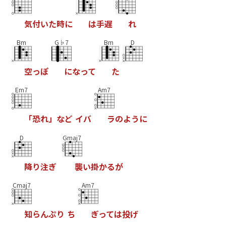
気
付
い
た
時
に
は
手
遅
れ
Bm
G♭7
Bm
D
空
っ
ぽ
に
な
っ
て
た
Em7
Am7
「
恐
れ
」
な
ど
イ
バ
ラ
の
よ
う
に
D
Gmaj7
降
り
注
ぎ
襲
い
掛
か
る
が
Cmaj7
Am7
知
ら
ん
ぷ
り
ち
ぎ
っ
て
は
投
げ