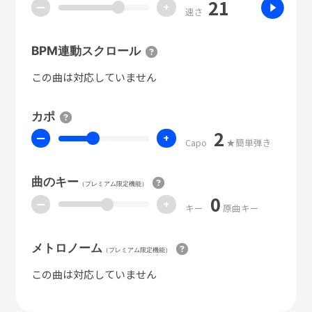
21
ー
+
速さ
BPM連動スクロール
この曲は対応していません
カポ
2
ー
+
Capo
★簡単弾き
曲のキー
（プレミアム限定機能）
0
ー
+
キー
原曲キー
メトロノーム
（プレミアム限定機能）
この曲は対応していません