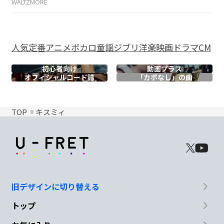
WALTZMORE
人気
定番
アニメ
ボカロ
童謡
ジブリ
洋楽
映画
ドラマ
CM
初心者向け
動画プラス
オフィシャル
コード譜
「カポなし」の曲
TOP
キスミィ
旧デザインに切り替える
トップ