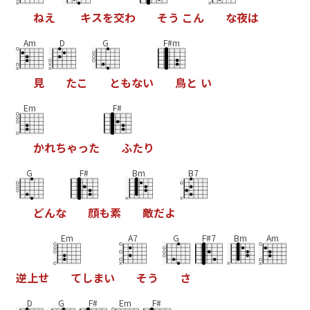
ね
え
キ
ス
を
交
わ
そ
う
こ
ん
な
夜
は
Am
D
G
F#m
見
た
こ
と
も
な
い
鳥
と
い
Em
F#
か
れ
ち
ゃ
っ
た
ふ
た
り
G
F#
Bm
B7
ど
ん
な
顔
も
素
敵
だ
よ
Em
A7
G
F#7
Bm
Am
逆
上
せ
て
し
ま
い
そ
う
さ
D
G
F#
Em
F#