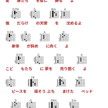
星
屑
た
ち
を
壁
に
飾
る
よ
D/F#
G
Bm
A
傷
だ
ら
け
の
天
使
を
沈
め
る
よ
D/F#
G
A
D
身
体
が
斜
め
に
向
く
よ
D/F#
G
Em
A
こ
ど
も
た
ち
に
夢
を
売
り
捌
く
よ
G
F#
Bm
Am
ピ
ー
ス
を
探
そ
う
ぶ
ち
ま
け
た
ベ
ッ
ド
D
G
F#m
Em