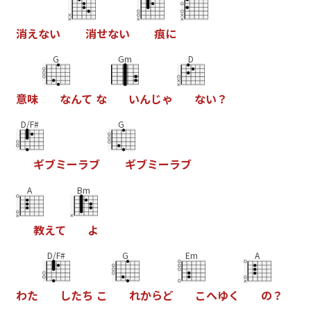
消
え
な
い
消
せ
な
い
痕
に
G
Gm
D
意
味
な
ん
て
な
い
ん
じ
ゃ
な
い
？
D/F#
G
ギ
ブ
ミ
ー
ラ
ブ
ギ
ブ
ミ
ー
ラ
ブ
A
Bm
教
え
て
よ
D/F#
G
Em
A
わ
た
し
た
ち
こ
れ
か
ら
ど
こ
へ
ゆ
く
の
？