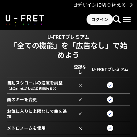
旧デザインに切り替える
ログイン
U-FRETプレミアム
「全ての機能」を
「広告なし」で始
めよう
登録な
U-FRETプレミアム
し
自動スクロールの速度を調整
×
（曲のBPMに合わせた自動調整もあり）
曲のキーを変更
×
お気に入りに上限なしで曲を追
×
加
メトロノームを使用
×