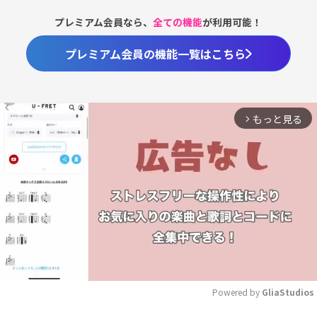
プレミアム会員なら、
全ての機能
が利用可能！
プレミアム会員の機能一覧はこちら
もっと見る
arrow_forward_ios
Powered by 
GliaStudios