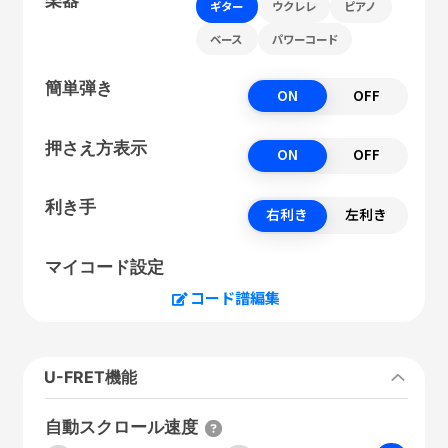
ギター
ウクレレ
ピアノ
ベース
パワーコード
簡単弾き
ON
OFF
押さえ方表示
ON
OFF
利き手
右利き
左利き
マイコード設定
コード譜編集
U-FRET機能
自動スクロール速度