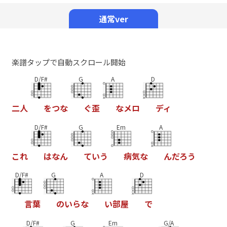
Mute
通常ver
楽譜タップで自動スクロール開始
D/F#
G
A
D
二
人
を
つ
な
ぐ
歪
な
メ
ロ
デ
ィ
D/F#
G
Em
A
こ
れ
は
な
ん
て
い
う
病
気
な
ん
だ
ろ
う
D/F#
G
A
D
言
葉
の
い
ら
な
い
部
屋
で
D/F#
G
Em
G/A