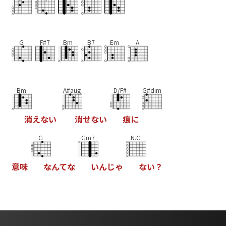
G
F#7
Bm
B7
Em
A
Bm
A#aug
D/F#
G#dim
消
え
な
い
消
せ
な
い
痕
に
G
Gm7
N.C.
意
味
な
ん
て
な
い
ん
じ
ゃ
な
い
？