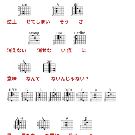
Em
A
Bm
逆
上
せ
て
し
ま
い
そ
う
さ
A#aug
D/A
G#dim
消
え
な
い
消
せ
な
い
痕
に
G
Gm
意
味
な
ん
て
な
い
ん
じ
ゃ
な
い
？
D/F#
G
A
D
D/F#
G
A
D
D/F#
G
A
D