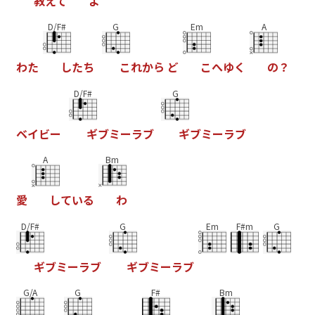
教
え
て
よ
D/F#
G
Em
A
わ
た
し
た
ち
こ
れ
か
ら
ど
こ
へ
ゆ
く
の
？
D/F#
G
ベ
イ
ビ
ー
ギ
ブ
ミ
ー
ラ
ブ
ギ
ブ
ミ
ー
ラ
ブ
A
Bm
愛
し
て
い
る
わ
D/F#
G
Em
F#m
G
ギ
ブ
ミ
ー
ラ
ブ
ギ
ブ
ミ
ー
ラ
ブ
G/A
G
F#
Bm