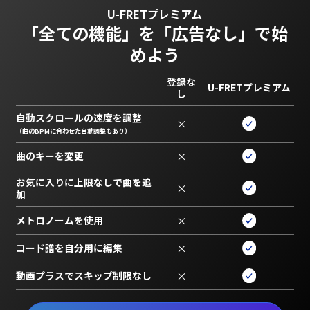
U-FRETプレミアム
「全ての機能」を
「広告なし」で始
めよう
登録な
U-FRETプレミアム
し
自動スクロールの速度を調整
×
（曲のBPMに合わせた自動調整もあり）
曲のキーを変更
×
お気に入りに上限なしで曲を追
×
加
メトロノームを使用
×
コード譜を自分用に編集
×
動画プラスでスキップ制限なし
×