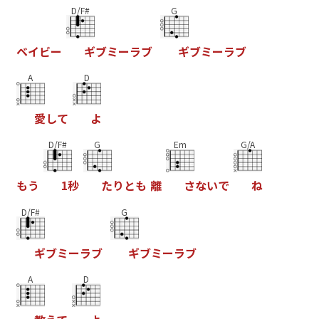
D/F#
G
ベ
イ
ビ
ー
ギ
ブ
ミ
ー
ラ
ブ
ギ
ブ
ミ
ー
ラ
ブ
A
D
愛
し
て
よ
D/F#
G
Em
G/A
も
う
1
秒
た
り
と
も
離
さ
な
い
で
ね
D/F#
G
ギ
ブ
ミ
ー
ラ
ブ
ギ
ブ
ミ
ー
ラ
ブ
A
D