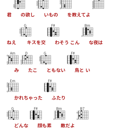
君
の
欲
し
い
も
の
を
教
え
て
よ
G
F#
Bm
ね
え
キ
ス
を
交
わ
そ
う
こ
ん
な
夜
は
Am
D
G
F#
み
た
こ
と
も
な
い
鳥
と
い
Em
F#
か
れ
ち
ゃ
っ
た
ふ
た
り
G
F#
Bm
B7
ど
ん
な
顔
も
素
敵
だ
よ