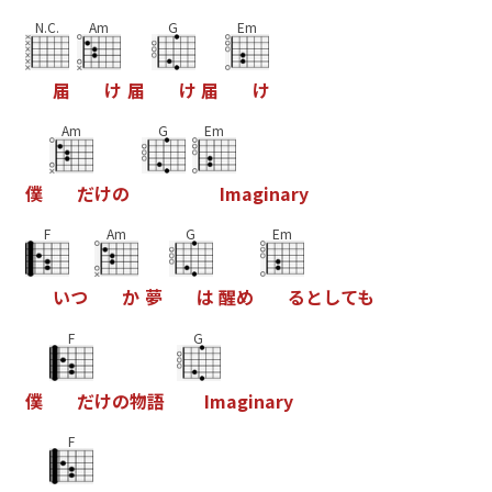
N.C.
Am
G
Em
届
け
届
け
届
け
Am
G
Em
僕
だ
け
の
I
m
a
g
i
n
a
r
y
F
Am
G
Em
い
つ
か
夢
は
醒
め
る
と
し
て
も
F
G
僕
だ
け
の
物
語
I
m
a
g
i
n
a
r
y
F