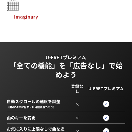
I
m
a
g
i
n
a
r
y
U-FRETプレミアム
「全ての機能」を
「広告なし」で始
めよう
登録な
U-FRETプレミアム
し
自動スクロールの速度を調整
×
（曲のBPMに合わせた自動調整もあり）
曲のキーを変更
×
お気に入りに上限なしで曲を追
×