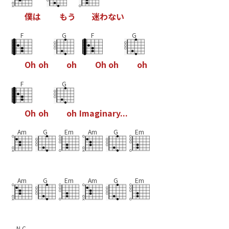
僕
は
も
う
迷
わ
な
い
F
G
F
G
O
h
o
h
o
h
O
h
o
h
o
h
F
G
O
h
o
h
o
h
I
m
a
g
i
n
a
r
y
.
.
.
Am
G
Em
Am
G
Em
Am
G
Em
Am
G
Em
N.C.