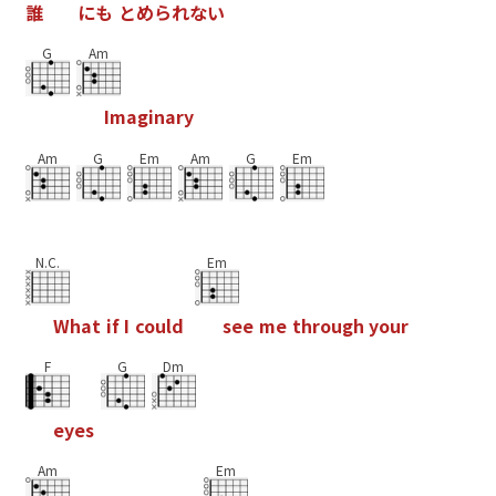
誰
に
も
と
め
ら
れ
な
い
G
Am
I
m
a
g
i
n
a
r
y
Am
G
Em
Am
G
Em
N.C.
Em
W
h
a
t
i
f
I
c
o
u
l
d
s
e
e
m
e
t
h
r
o
u
g
h
y
o
u
r
F
G
Dm
e
y
e
s
Am
Em