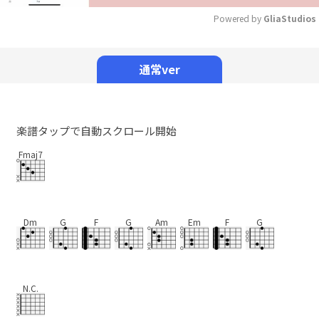
Powered by 
GliaStudios
Mute
通常ver
楽譜タップで自動スクロール開始
Fmaj7
Dm
G
F
G
Am
Em
F
G
N.C.