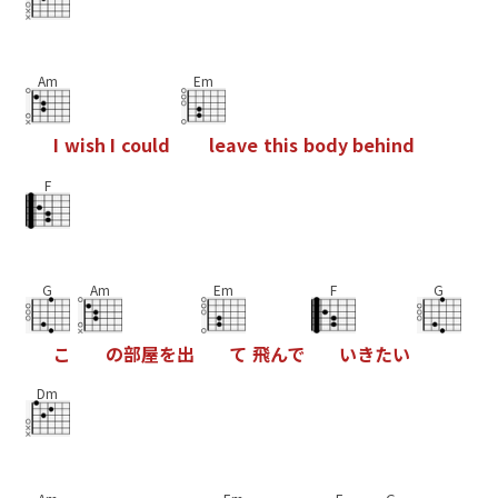
Am
Em
I
w
i
s
h
I
c
o
u
l
d
l
e
a
v
e
t
h
i
s
b
o
d
y
b
e
h
i
n
d
F
G
Am
Em
F
G
こ
の
部
屋
を
出
て
飛
ん
で
い
き
た
い
Dm