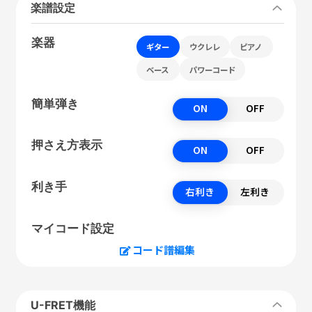
楽譜設定
楽器
ギター
ウクレレ
ピアノ
ベース
パワーコード
簡単弾き
ON
OFF
押さえ方表示
ON
OFF
利き手
右利き
左利き
マイコード設定
コード譜編集
U-FRET機能