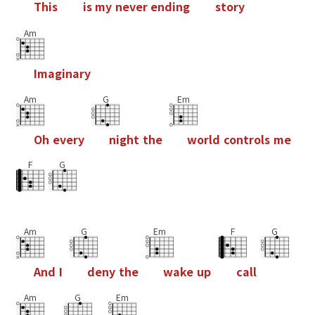
T
h
i
s
i
s
m
y
n
e
v
e
r
e
n
d
i
n
g
s
t
o
r
y
Am
I
m
a
g
i
n
a
r
y
Am
G
Em
O
h
e
v
e
r
y
n
i
g
h
t
t
h
e
w
o
r
l
d
c
o
n
t
r
o
l
s
m
e
F
G
Am
G
Em
F
G
A
n
d
I
d
e
n
y
t
h
e
w
a
k
e
u
p
c
a
l
l
Am
G
Em