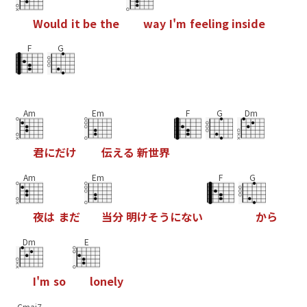
W
o
u
l
d
i
t
b
e
t
h
e
w
a
y
I
'
m
f
e
e
l
i
n
g
i
n
s
i
d
e
F
G
Am
Em
F
G
Dm
君
に
だ
け
伝
え
る
新
世
界
Am
Em
F
G
夜
は
ま
だ
当
分
明
け
そ
う
に
な
い
か
ら
Dm
E
I
'
m
s
o
l
o
n
e
l
y
Cmaj7