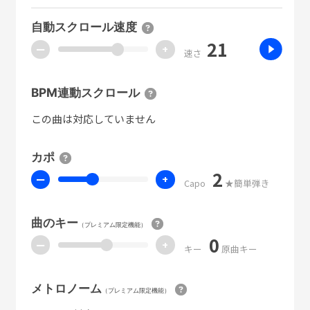
自動スクロール速度
21
ー
+
速さ
BPM連動スクロール
この曲は対応していません
カポ
2
ー
+
Capo
★簡単弾き
曲のキー
（プレミアム限定機能）
0
ー
+
キー
原曲キー
メトロノーム
（プレミアム限定機能）