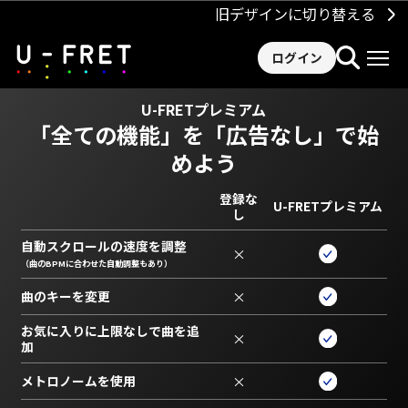
旧デザインに切り替える
ログイン
U-FRETプレミアム
「全ての機能」を
「広告なし」で始
めよう
登録な
U-FRETプレミアム
し
自動スクロールの速度を調整
×
（曲のBPMに合わせた自動調整もあり）
曲のキーを変更
×
お気に入りに上限なしで曲を追
×
加
メトロノームを使用
×