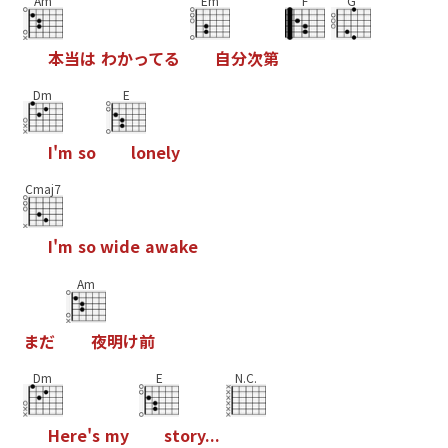
Am
Em
F
G
本
当
は
わ
か
っ
て
る
自
分
次
第
Dm
E
I
'
m
s
o
l
o
n
e
l
y
Cmaj7
I
'
m
s
o
w
i
d
e
a
w
a
k
e
Am
ま
だ
夜
明
け
前
Dm
E
N.C.
H
e
r
e
'
s
m
y
s
t
o
r
y
.
.
.