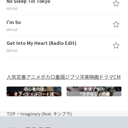
No Sleep Till Tokyo
MIYAVI
I'm So
MIYAVI
Get Into My Heart (Radio Edit)
MIYAVI
人気
定番
アニメ
ボカロ
童謡
ジブリ
洋楽
映画
ドラマ
CM
初心者向け
動画プラス
オフィシャル
コード譜
「カポなし」の曲
TOP
Imaginary (feat. キンブラ)