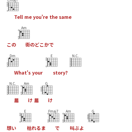
T
e
l
l
m
e
y
o
u
'
r
e
t
h
e
s
a
m
e
Am
こ
の
街
の
ど
こ
か
で
Dm
E
N.C.
W
h
a
t
'
s
y
o
u
r
s
t
o
r
y
?
N.C.
Am
G
届
け
届
け
E
Fmaj7
Am
G
想
い
枯
れ
る
ま
で
叫
ぶ
よ