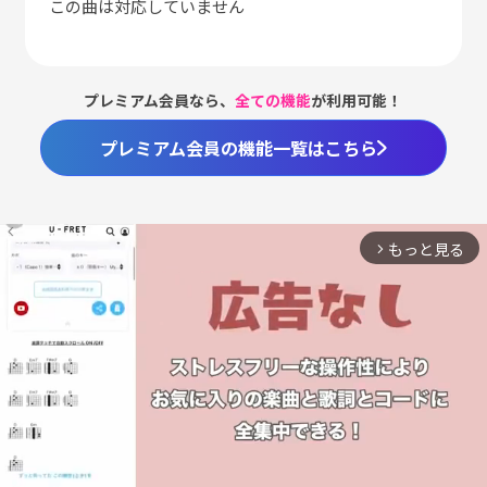
この曲は対応していません
プレミアム会員なら、
全ての機能
が利用可能！
プレミアム会員の機能一覧はこちら
もっと見る
arrow_forward_ios