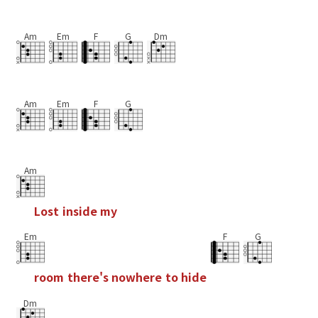
Am
Em
F
G
Dm
Am
Em
F
G
Am
L
o
s
t
i
n
s
i
d
e
m
y
Em
F
G
r
o
o
m
t
h
e
r
e
'
s
n
o
w
h
e
r
e
t
o
h
i
d
e
Dm