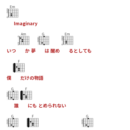
Em
I
m
a
g
i
n
a
r
y
Am
G
Em
い
つ
か
夢
は
醒
め
る
と
し
て
も
F
僕
だ
け
の
物
語
G
F
誰
に
も
と
め
ら
れ
な
い
G
F
G