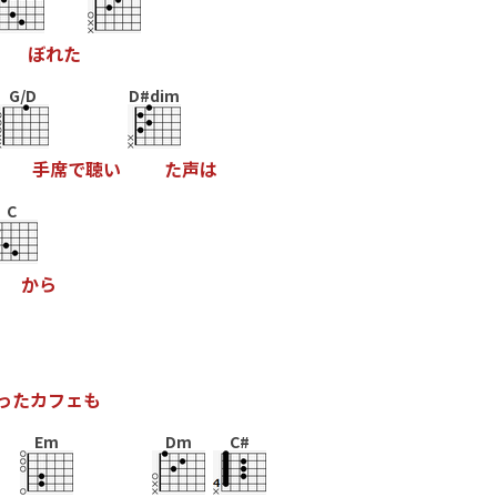
ぼ
れ
た
G/D
D#dim
手
席
で
聴
い
た
声
は
C
か
ら
っ
た
カ
フ
ェ
も
Em
Dm
C#