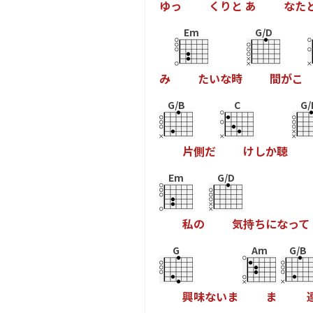
ゆ
っ
く
り
と
あ
な
た
Em
G/D
み
た
い
な
時
間
が
こ
G/B
C
G/
片
側
だ
け
し
か
聴
Em
G/D
私
の
気
持
ち
に
な
っ
て
G
Am
G/B
興
味
な
い
ま
ま