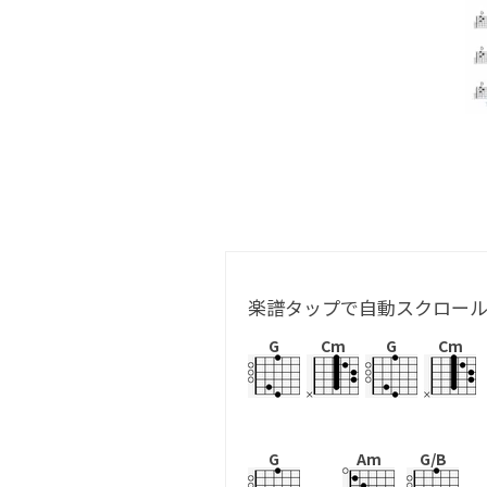
楽譜タップで自動スクロー
G
Cm
G
Cm
G
Am
G/B