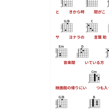
と
き
か
ら
時
間
が
こ
G/B
C
サ
ヨ
ナ
ラ
の
言
葉
助
Em
D
音
楽
聞
い
て
い
る
方
Cm
映
画
館
の
帰
り
に
い
つ
も
入
G/B
B