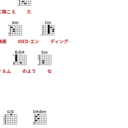
に
聴
こ
え
た
Am
Cm
映
画
の
E
D
-
エ
ン
デ
ィ
ン
グ
-
B/D#
Em
ィ
ル
ム
の
よ
う
な
G/D
D#dim