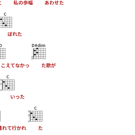
と
私
の
歩
幅
あ
わ
せ
た
C
ぼ
れ
た
D
D#dim
こ
え
て
な
か
っ
た
歌
が
C
い
っ
た
C
連
れ
て
行
か
れ
た