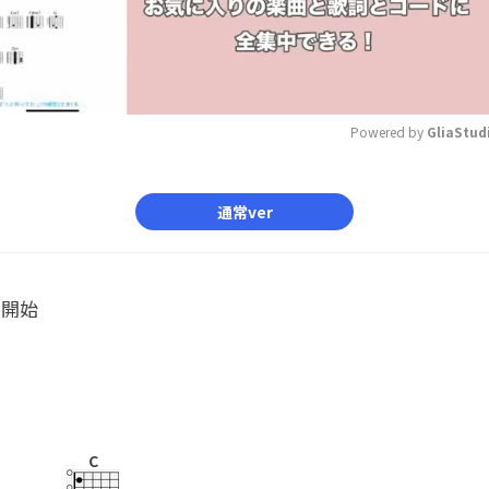
Powered by 
GliaStud
Mute
通常ver
ル開始
C