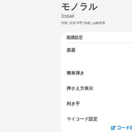
モノラル
TrySail
作詞 :
松井洋平
/作曲 :
山崎真吾
楽譜設定
楽器
簡単弾き
押さえ方表示
利き手
マイコード設定
コード