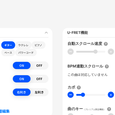
U-FRET機能
自動スクロール速度
ギター
ウクレレ
ピアノ
ー
+
ベース
パワーコード
ON
OFF
BPM連動スクロール
この曲は対応していません
ON
OFF
カポ
右利き
左利き
ー
+
曲のキー
（プレミアム限定機能）
譜編集