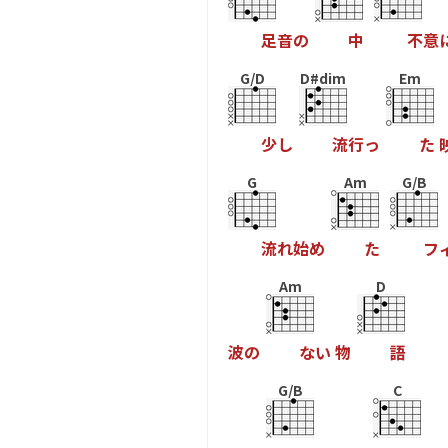
足
音
の
中
不
意
G/D
D#dim
Em
少
し
流
行
っ
た
G
Am
G/B
流
れ
始
め
た
フ
Am
D
波
の
な
い
物
語
G/B
C