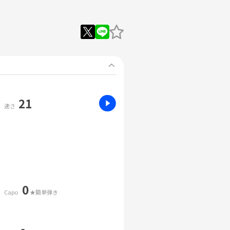
21
速さ
0
Capo
★簡単弾き