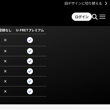
旧デザインに切り替える
ログイン
登録なし
U-FRETプレミアム
×
×
×
×
×
×