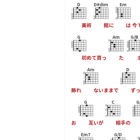
D
D#dim
Em
美
術
館
に
は
今
G
Am
G/B
初
め
て
買
っ
た
Am
D
飾
れ
な
い
ま
ま
で
ず
G
C
G
お
互
い
が
相
手
の
Em7
G/D