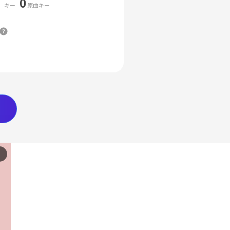
0
キー
原曲キー