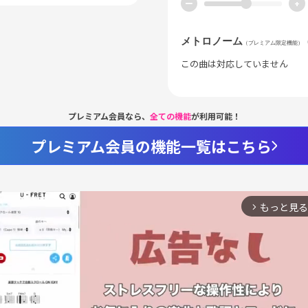
ー
+
メトロノーム
（プレミアム限定機能）
この曲は対応していません
プレミアム会員なら、
全ての機能
が利用可能！
プレミアム会員の機能一覧はこちら
もっと見る
arrow_forward_ios