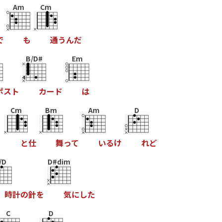
Am
Cm
で
も
通
う
ん
だ
B/D#
Em
ポ
ス
ト
カ
ー
ド
は
Cm
Bm
Am
D
っ
と
仕
舞
っ
て
い
る
け
れ
ど
/D
D#dim
時
計
の
針
を
気
に
し
た
C
D