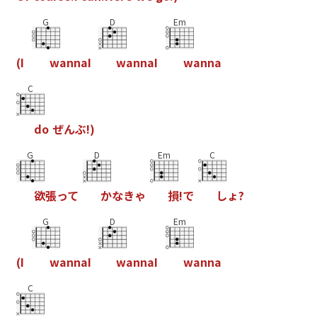
G
D
Em
(
I
w
a
n
n
a
I
w
a
n
n
a
I
w
a
n
n
a
C
d
o
ぜ
ん
ぶ
!
)
G
D
Em
C
欲
張
っ
て
か
な
き
ゃ
損
!
で
し
ょ
?
G
D
Em
(
I
w
a
n
n
a
I
w
a
n
n
a
I
w
a
n
n
a
C