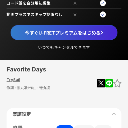
コード譜を自分用に編集
×
動画プラスでスキップ制限なし
×
今すぐU-FRETプレミアムをはじめる
いつでもキャンセルできます
Favorite Days
TrySail
作詞 :
徳丸凌
/作曲 :
徳丸凌
楽譜設定
楽器