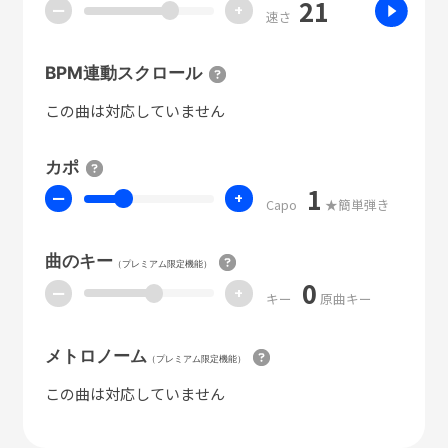
21
ー
+
速さ
BPM連動スクロール
この曲は対応していません
カポ
1
ー
+
Capo
★簡単弾き
曲のキー
（プレミアム限定機能）
0
ー
+
キー
原曲キー
メトロノーム
（プレミアム限定機能）
この曲は対応していません