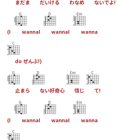
ま
だ
ま
だ
い
け
る
わ
な
め
な
い
で
よ
!
G
D
Em
(
I
w
a
n
n
a
I
w
a
n
n
a
I
w
a
n
n
a
C
d
o
ぜ
ん
ぶ
!
)
G
D
Em
C
止
ま
ら
な
い
好
奇
心
信
じ
て
!
G
D
Em
(
I
w
a
n
n
a
I
w
a
n
n
a
I
w
a
n
n
a
C