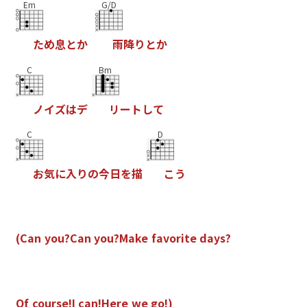
Em
G/D
た
め
息
と
か
雨
降
り
と
か
C
Bm
ノ
イ
ズ
は
デ
リ
ー
ト
し
て
C
D
お
気
に
入
り
の
今
日
を
描
こ
う
(
C
a
n
y
o
u
?
C
a
n
y
o
u
?
M
a
k
e
f
a
v
o
r
i
t
e
d
a
y
s
?
O
f
c
o
u
r
s
e
!
I
c
a
n
!
H
e
r
e
w
e
g
o
!
)