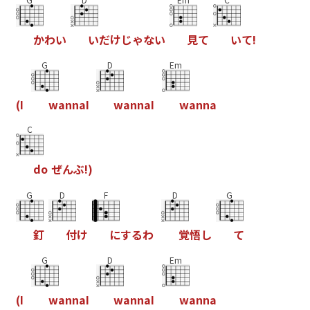
か
わ
い
い
だ
け
じ
ゃ
な
い
見
て
い
て
!
G
D
Em
(
I
w
a
n
n
a
I
w
a
n
n
a
I
w
a
n
n
a
C
d
o
ぜ
ん
ぶ
!
)
G
D
F
D
G
釘
付
け
に
す
る
わ
覚
悟
し
て
G
D
Em
(
I
w
a
n
n
a
I
w
a
n
n
a
I
w
a
n
n
a