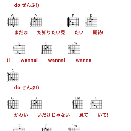
d
o
ぜ
ん
ぶ
!
)
G
D
F
D
ま
だ
ま
だ
知
り
た
い
見
た
い
期
待
!
G
D
Em
(
I
w
a
n
n
a
I
w
a
n
n
a
I
w
a
n
n
a
C
d
o
ぜ
ん
ぶ
!
)
G
D
Em
C
か
わ
い
い
だ
け
じ
ゃ
な
い
見
て
い
て
!
G
D
Em