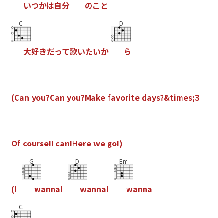
い
つ
か
は
自
分
の
こ
と
C
D
大
好
き
だ
っ
て
歌
い
た
い
か
ら
(
C
a
n
y
o
u
?
C
a
n
y
o
u
?
M
a
k
e
f
a
v
o
r
i
t
e
d
a
y
s
?
&
t
i
m
e
s
;
3
O
f
c
o
u
r
s
e
!
I
c
a
n
!
H
e
r
e
w
e
g
o
!
)
G
D
Em
(
I
w
a
n
n
a
I
w
a
n
n
a
I
w
a
n
n
a
C