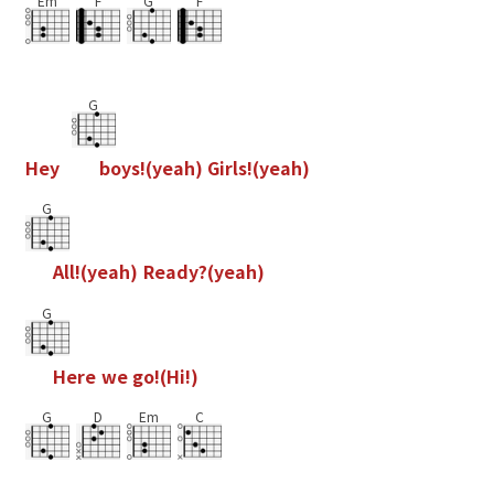
Em
F
G
F
G
H
e
y
b
o
y
s
!
(
y
e
a
h
)
G
i
r
l
s
!
(
y
e
a
h
)
G
A
l
l
!
(
y
e
a
h
)
R
e
a
d
y
?
(
y
e
a
h
)
G
H
e
r
e
w
e
g
o
!
(
H
i
!
)
G
D
Em
C