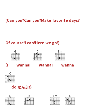
(
C
a
n
y
o
u
?
C
a
n
y
o
u
?
M
a
k
e
f
a
v
o
r
i
t
e
d
a
y
s
?
O
f
c
o
u
r
s
e
!
I
c
a
n
!
H
e
r
e
w
e
g
o
!
)
G
D
Em
(
I
w
a
n
n
a
I
w
a
n
n
a
I
w
a
n
n
a
C
d
o
ぜ
ん
ぶ
!
)
G
D
Em
C