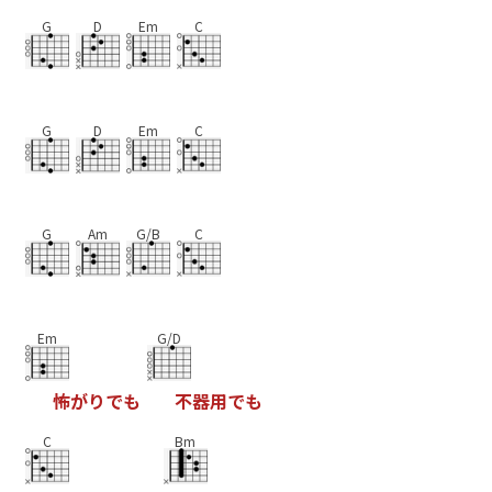
G
D
Em
C
G
D
Em
C
G
Am
G/B
C
Em
G/D
怖
が
り
で
も
不
器
用
で
も
C
Bm