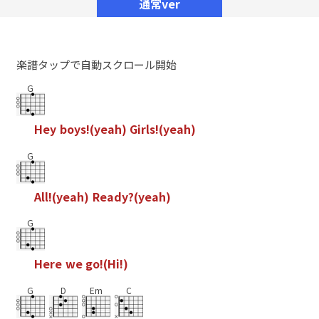
通常ver
楽譜タップで自動スクロール開始
G
H
e
y
b
o
y
s
!
(
y
e
a
h
)
G
i
r
l
s
!
(
y
e
a
h
)
G
A
l
l
!
(
y
e
a
h
)
R
e
a
d
y
?
(
y
e
a
h
)
G
H
e
r
e
w
e
g
o
!
(
H
i
!
)
G
D
Em
C