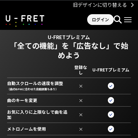
旧デザインに切り替える
ログイン
U-FRETプレミアム
「全ての機能」を
「広告なし」で始
めよう
登録な
U-FRETプレミアム
し
自動スクロールの速度を調整
×
（曲のBPMに合わせた自動調整もあり）
曲のキーを変更
×
お気に入りに上限なしで曲を追
×
加
メトロノームを使用
×