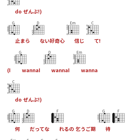
d
o
ぜ
ん
ぶ
!
)
G
D
Em
C
止
ま
ら
な
い
好
奇
心
信
じ
て
!
G
D
Em
(
I
w
a
n
n
a
I
w
a
n
n
a
I
w
a
n
n
a
C
d
o
ぜ
ん
ぶ
!
)
G
D
F
G
F
何
だ
っ
て
な
れ
る
の
乞
う
ご
期
待