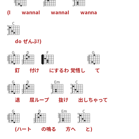
(
I
w
a
n
n
a
I
w
a
n
n
a
I
w
a
n
n
a
C
d
o
ぜ
ん
ぶ
!
)
G
D
F
G
釘
付
け
に
す
る
わ
覚
悟
し
て
G
D
Em
C
退
屈
ル
ー
プ
抜
け
出
し
ち
ゃ
っ
て
G
D
Em
C
(
ハ
ー
ト
の
鳴
る
方
へ
と
)