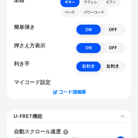
ギター
ウクレレ
ピアノ
ベース
パワーコード
簡単弾き
ON
OFF
押さえ方表示
ON
OFF
利き手
右利き
左利き
マイコード設定
コード譜編集
U-FRET機能
自動スクロール速度