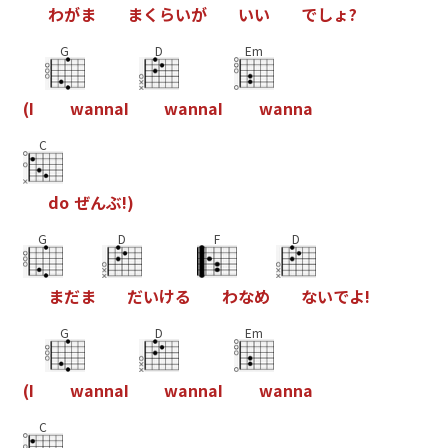
わ
が
ま
ま
く
ら
い
が
い
い
で
し
ょ
?
G
D
Em
(
I
w
a
n
n
a
I
w
a
n
n
a
I
w
a
n
n
a
C
d
o
ぜ
ん
ぶ
!
)
G
D
F
D
ま
だ
ま
だ
い
け
る
わ
な
め
な
い
で
よ
!
G
D
Em
(
I
w
a
n
n
a
I
w
a
n
n
a
I
w
a
n
n
a
C