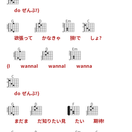
d
o
ぜ
ん
ぶ
!
)
G
D
Em
C
欲
張
っ
て
か
な
き
ゃ
損
!
で
し
ょ
?
G
D
Em
(
I
w
a
n
n
a
I
w
a
n
n
a
I
w
a
n
n
a
C
d
o
ぜ
ん
ぶ
!
)
G
D
F
D
ま
だ
ま
だ
知
り
た
い
見
た
い
期
待
!
G
D
Em
C