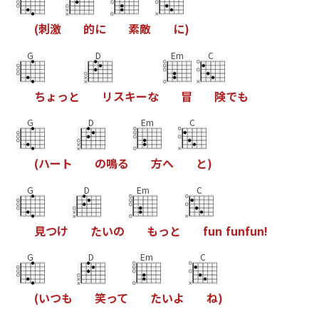
(
刺
激
的
に
素
敵
に
)
G
D
Em
C
ち
ょ
っ
と
リ
ス
キ
ー
な
冒
険
で
も
G
D
Em
C
(
ハ
ー
ト
の
鳴
る
方
へ
と
)
G
D
Em
C
見
つ
け
た
い
の
も
っ
と
f
u
n
f
u
n
f
u
n
!
G
D
Em
C
(
い
つ
も
笑
っ
て
た
い
よ
ね
)