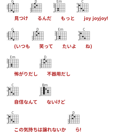
G
D
Em
C
見
つ
け
る
ん
だ
も
っ
と
j
o
y
j
o
y
j
o
y
!
G
D
Em
C
(
い
つ
も
笑
っ
て
た
い
よ
ね
)
Em
D
怖
が
り
だ
し
不
器
用
だ
し
C
Bm
自
信
な
ん
て
な
い
け
ど
C
D
こ
の
気
持
ち
は
譲
れ
な
い
か
ら
!