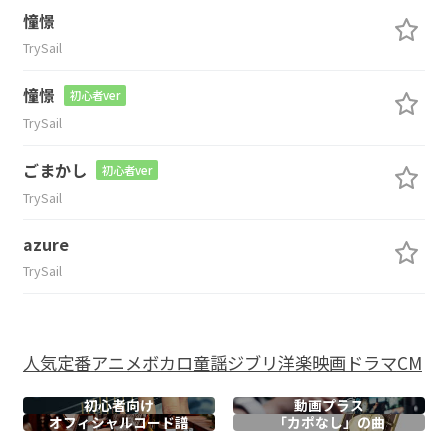
憧憬
TrySail
憧憬
初心者ver
TrySail
ごまかし
初心者ver
TrySail
azure
TrySail
人気
定番
アニメ
ボカロ
童謡
ジブリ
洋楽
映画
ドラマ
CM
初心者向け
動画プラス
オフィシャル
コード譜
「カポなし」の曲