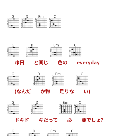
G
D
Em
C
G
D
Em
C
昨
日
と
同
じ
色
の
e
v
e
r
y
d
a
y
G
D
Em
C
(
な
ん
だ
か
物
足
り
な
い
)
G
D
Em
C
ド
キ
ド
キ
だ
っ
て
必
要
で
し
ょ
?
G
D
Em
C