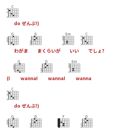
C
d
o
ぜ
ん
ぶ
!
)
G
D
Em
C
わ
が
ま
ま
く
ら
い
が
い
い
で
し
ょ
?
G
D
Em
(
I
w
a
n
n
a
I
w
a
n
n
a
I
w
a
n
n
a
C
d
o
ぜ
ん
ぶ
!
)
G
D
F
D