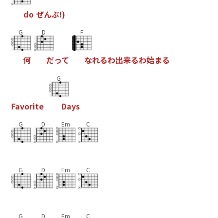
d
o
ぜ
ん
ぶ
!
)
G
D
F
何
だ
っ
て
な
れ
る
わ
出
来
る
わ
始
ま
る
G
F
a
v
o
r
i
t
e
D
a
y
s
G
D
Em
C
G
D
Em
C
G
D
Em
C