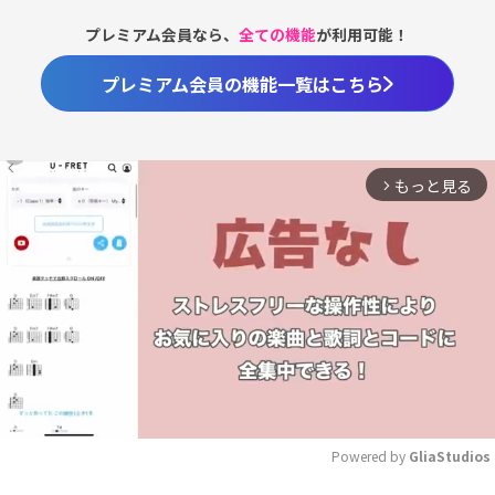
プレミアム会員なら、
全ての機能
が利用可能！
プレミアム会員の機能一覧はこちら
もっと見る
arrow_forward_ios
Powered by 
GliaStudios