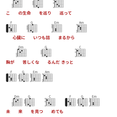
こ
の
生
命
を
巡
り
巡
っ
て
F
G
Em
Am
心
臓
に
い
つ
も
詰
ま
る
か
ら
Dm
G
C
胸
が
苦
し
く
な
る
ん
だ
き
っ
と
F
G
Em
Am
Dm
G
C
F
G
Em
未
来
を
見
つ
め
て
も