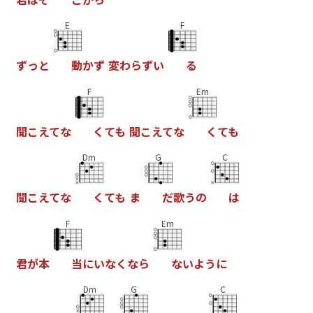
E
F
ず
っ
と
動
か
ず
変
わ
ら
ず
い
る
F
Em
聞
こ
え
て
な
く
て
も
聞
こ
え
て
な
く
て
も
Dm
G
C
聞
こ
え
て
な
く
て
も
ま
だ
歌
う
の
は
F
Em
君
が
本
当
に
い
な
く
な
ら
な
い
よ
う
に
Dm
G
C