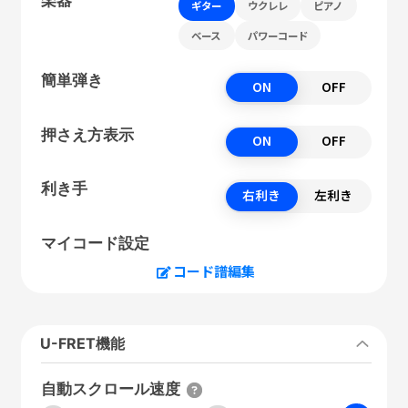
ギター
ウクレレ
ピアノ
ベース
パワーコード
簡単弾き
ON
OFF
押さえ方表示
ON
OFF
利き手
右利き
左利き
マイコード設定
コード譜編集
U-FRET機能
自動スクロール速度