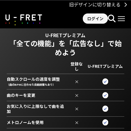
旧デザインに切り替える
ログイン
U-FRETプレミアム
「全ての機能」を
「広告なし」で始
めよう
登録な
U-FRETプレミアム
し
自動スクロールの速度を調整
×
（曲のBPMに合わせた自動調整もあり）
曲のキーを変更
×
お気に入りに上限なしで曲を追
×
加
メトロノームを使用
×