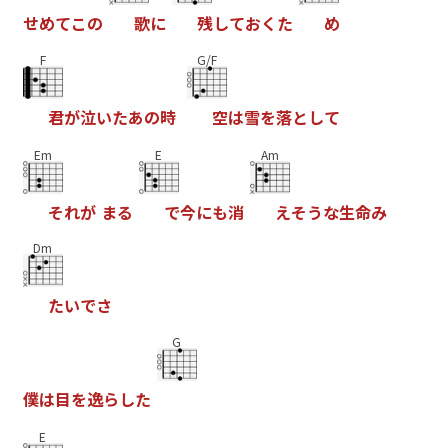
せ
め
て
こ
の
歌
に
残
し
て
お
く
た
め
F
G/F
君
が
泣
い
た
あ
の
時
空
は
雪
を
落
と
し
て
Em
E
Am
そ
れ
が
ま
る
で
今
に
も
消
え
そ
う
な
生
命
み
Dm
た
い
で
さ
G
僕
は
目
を
逸
ら
し
た
E