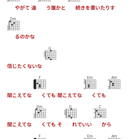
や
が
て
違
う
誰
か
と
続
き
を
書
い
た
り
す
Dm
る
の
か
な
G
信
じ
た
く
な
い
な
F
Em
Am
聞
こ
え
て
な
く
て
も
聞
こ
え
て
な
く
て
も
Dm
G
C
聞
こ
え
て
な
く
て
も
そ
れ
で
い
い
か
ら
F
Em
Am