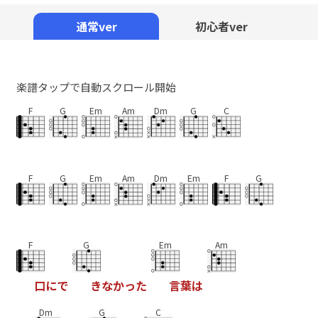
Mute
通常ver
初心者ver
楽譜タップで自動スクロール開始
F
G
Em
Am
Dm
G
C
F
G
Em
Am
Dm
Em
F
G
F
G
Em
Am
口
に
で
き
な
か
っ
た
言
葉
は
Dm
G
C