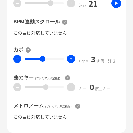
21
ー
+
速さ
BPM連動スクロール
この曲は対応していません
カポ
3
ー
+
Capo
★簡単弾き
曲のキー
（プレミアム限定機能）
0
ー
+
キー
原曲キー
メトロノーム
（プレミアム限定機能）
この曲は対応していません