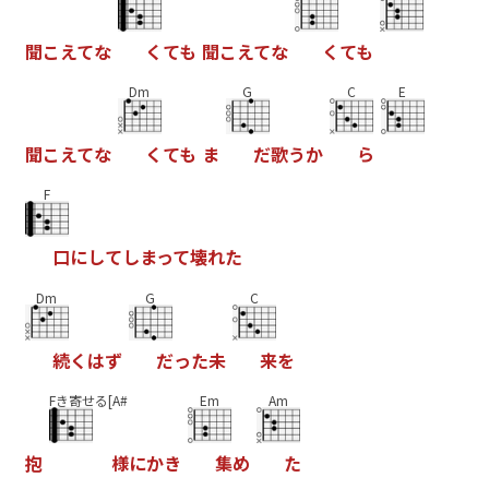
聞
こ
え
て
な
く
て
も
聞
こ
え
て
な
く
て
も
Dm
G
C
E
聞
こ
え
て
な
く
て
も
ま
だ
歌
う
か
ら
F
口
に
し
て
し
ま
っ
て
壊
れ
た
Dm
G
C
続
く
は
ず
だ
っ
た
未
来
を
Fき寄せる[A#
Em
Am
抱
様
に
か
き
集
め
た