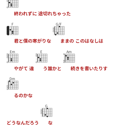
終
わ
れ
ず
に
途
切
れ
ち
ゃ
っ
た
F
G/F
君
と
僕
の
寒
が
り
な
ま
ま
の
こ
の
は
な
し
は
Em
E
Am
や
が
て
違
う
誰
か
と
続
き
を
書
い
た
り
す
Dm
る
の
か
な
G
ど
う
な
ん
だ
ろ
う
な