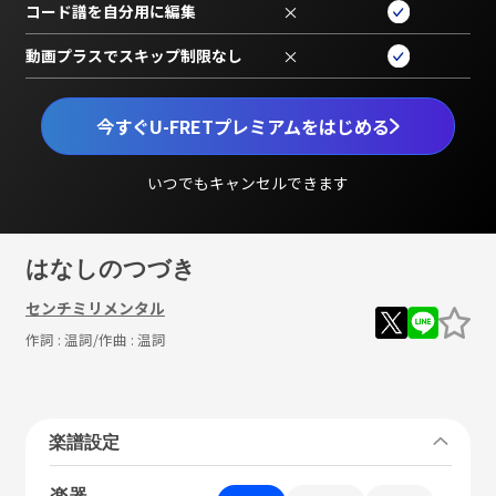
コード譜を自分用に編集
×
動画プラスでスキップ制限なし
×
今すぐU-FRETプレミアムをはじめる
いつでもキャンセルできます
はなしのつづき
センチミリメンタル
作詞 :
温詞
/作曲 :
温詞
楽譜設定
楽器