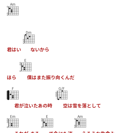
Am
Dm
君
は
い
な
い
か
ら
E
ほ
ら
僕
は
ま
た
振
り
向
く
ん
だ
F
G/F
君
が
泣
い
た
あ
の
時
空
は
雪
を
落
と
し
て
Em
E
Am