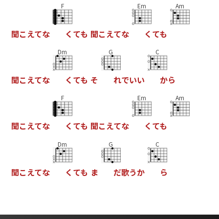
F
Em
Am
聞
こ
え
て
な
く
て
も
聞
こ
え
て
な
く
て
も
Dm
G
C
聞
こ
え
て
な
く
て
も
そ
れ
で
い
い
か
ら
F
Em
Am
聞
こ
え
て
な
く
て
も
聞
こ
え
て
な
く
て
も
Dm
G
C
聞
こ
え
て
な
く
て
も
ま
だ
歌
う
か
ら