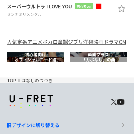
スーパーウルトラ I LOVE YOU
初心者ver
センチミリメンタル
人気
定番
アニメ
ボカロ
童謡
ジブリ
洋楽
映画
ドラマ
CM
初心者向け
動画プラス
オフィシャル
コード譜
「カポなし」の曲
TOP
はなしのつづき
旧デザインに切り替える