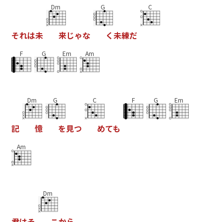
Dm
G
C
そ
れ
は
未
来
じ
ゃ
な
く
未
練
だ
F
G
Em
Am
Dm
G
C
F
G
Em
記
憶
を
見
つ
め
て
も
Am
Dm
君
は
そ
こ
か
ら