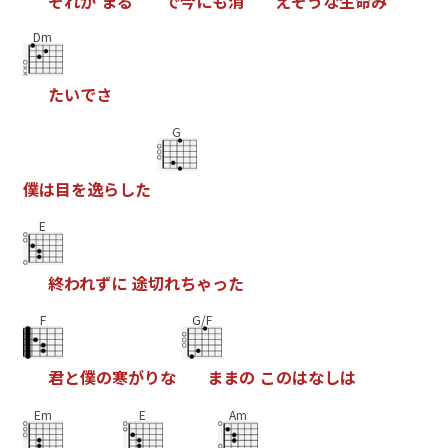
そ
れ
が
ま
る
で
今
に
も
消
え
そ
う
な
生
命
み
Dm
た
い
で
さ
G
僕
は
目
を
逸
ら
し
た
E
終
わ
れ
ず
に
途
切
れ
ち
ゃ
っ
た
F
G/F
君
と
僕
の
寒
が
り
な
ま
ま
の
こ
の
は
な
し
は
Em
E
Am