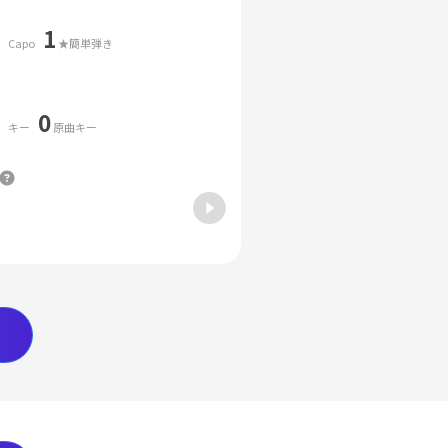
1
Capo
★簡単弾き
0
キー
原曲キー