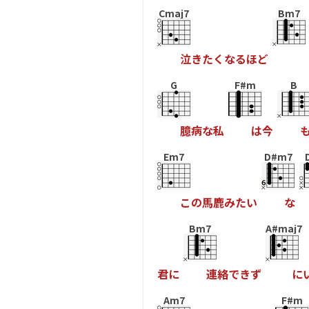
Cmaj7
Bm7
泣
き
た
く
な
る
ほ
ど
G
F#m
B
臆
病
な
私
は
今
Em7
D#m7
こ
の
馬
鹿
み
た
い
な
Bm7
A#maj7
君
に
連
絡
で
き
ず
に
Am7
F#m