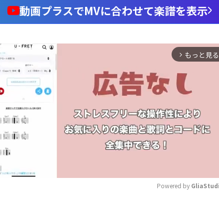
動画プラスでMVに合わせて楽譜を表示
もっと見る
arrow_forward_ios
Powered by 
GliaStud
Mute