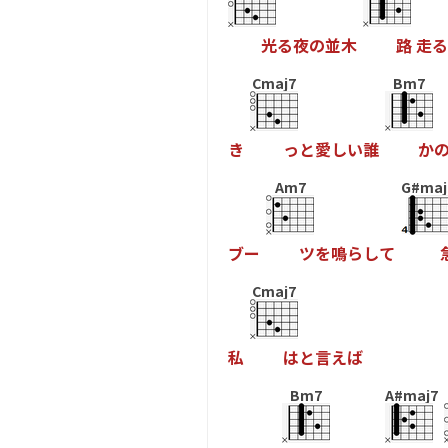
光
る
夜
の
並
木
路
走
る
Cmaj7
Bm7
き
っ
と
愛
し
い
誰
か
Am7
G#maj
ブ
ー
ツ
を
鳴
ら
し
て
Cmaj7
私
は
と
言
え
ば
Bm7
A#maj7