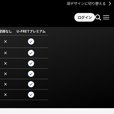
旧デザインに切り替える
ログイン
登録なし
U-FRETプレミアム
×
×
×
×
×
×