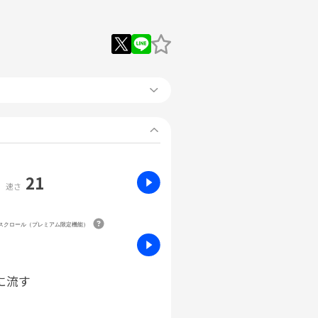
21
速さ
動スクロール（プレミアム限定機能）
に流す