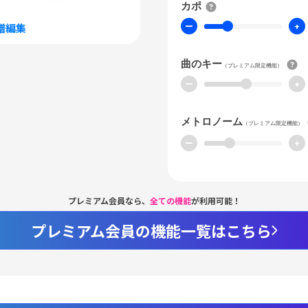
カポ
ー
+
譜編集
曲のキー
（プレミアム限定機能）
ー
+
メトロノーム
（プレミアム限定機能）
ー
+
プレミアム会員なら、
全ての機能
が利用可能！
プレミアム会員の機能一覧はこちら