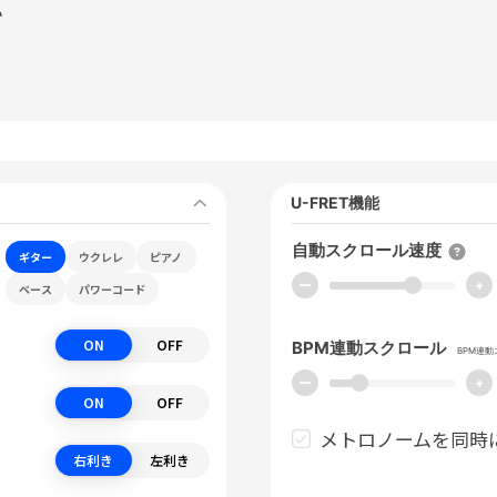
て
U-FRET機能
自動スクロール速度
ギター
ウクレレ
ピアノ
ー
+
ベース
パワーコード
ON
OFF
BPM連動スクロール
BPM連
ー
+
ON
OFF
メトロノームを同時
右利き
左利き