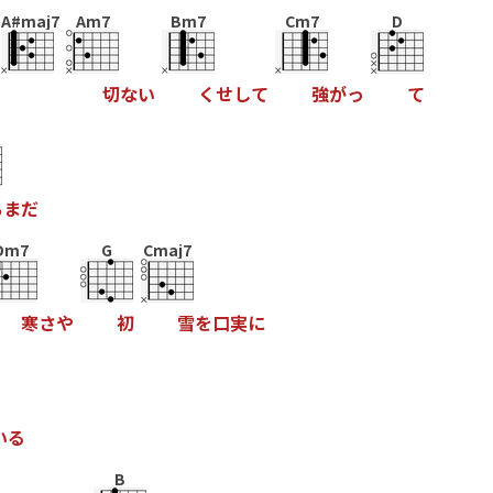
A#maj7
Am7
Bm7
Cm7
D
切
な
い
く
せ
し
て
強
が
っ
て
も
ま
だ
Dm7
G
Cmaj7
寒
さ
や
初
雪
を
口
実
に
い
る
B