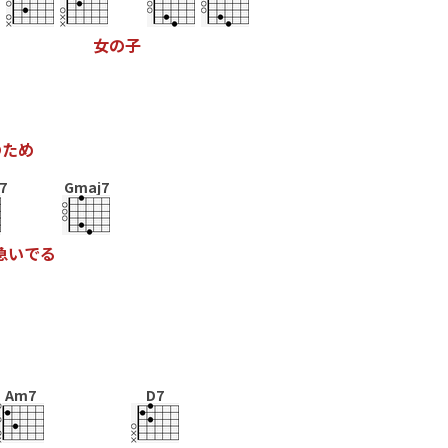
女
の
子
の
た
め
7
Gmaj7
急
い
で
る
Am7
D7