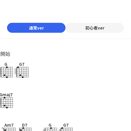
通常ver
初心者ver
ル開始
G
G7
Gmaj7
Am7
D7
G
G7