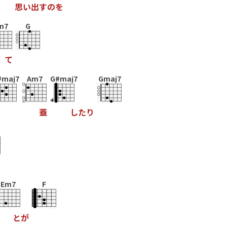
思
い
出
す
の
を
m7
G
て
#maj7
Am7
G#maj7
Gmaj7
蓋
し
た
り
Em7
F
と
が