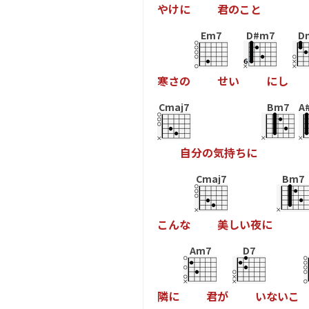
や
け
に
君
の
こ
と
Em7
D#m7
D
寒
さ
の
せ
い
に
し
Cmaj7
Bm7
A
自
分
の
気
持
ち
に
Cmaj7
Bm7
こ
ん
な
美
し
い
夜
に
Am7
D7
隣
に
君
が
い
な
い
こ