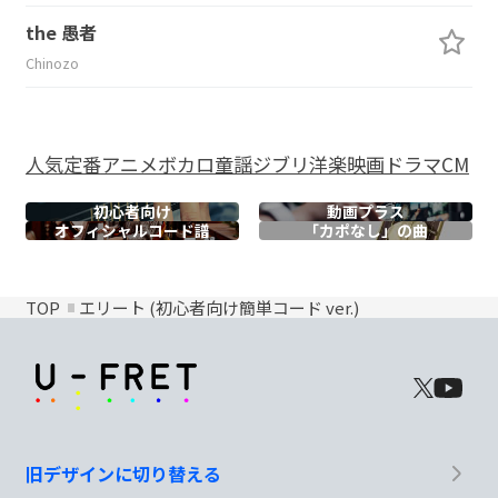
the 愚者
Chinozo
人気
定番
アニメ
ボカロ
童謡
ジブリ
洋楽
映画
ドラマ
CM
初心者向け
動画プラス
オフィシャル
コード譜
「カポなし」の曲
TOP
エリート (初心者向け簡単コード ver.)
旧デザインに切り替える