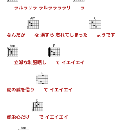
ラ
ル
ラ
リ
ラ
ラ
ル
ラ
ラ
ラ
ラ
リ
ラ
Am
C
な
ん
だ
か
な
涙
す
ら
忘
れ
て
し
ま
っ
た
よ
う
で
す
Am
F
立
派
な
制
服
晒
し
て
イ
エ
イ
エ
イ
G
虎
の
威
を
借
り
て
イ
エ
イ
エ
イ
D
虚
栄
心
だ
け
で
イ
エ
イ
エ
イ
Am