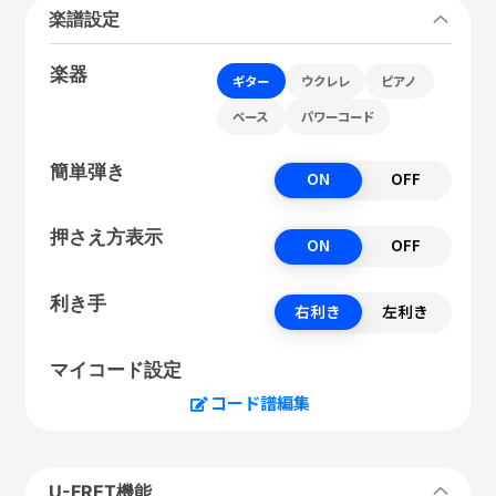
楽譜設定
楽器
ギター
ウクレレ
ピアノ
ベース
パワーコード
簡単弾き
ON
OFF
押さえ方表示
ON
OFF
利き手
右利き
左利き
マイコード設定
コード譜編集
U-FRET機能