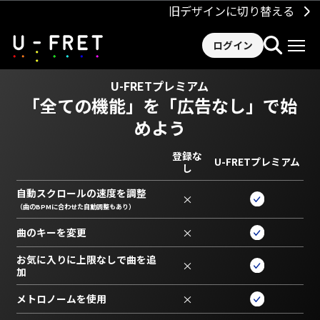
旧デザインに切り替える
ログイン
U-FRETプレミアム
「全ての機能」を
「広告なし」で始
めよう
登録な
U-FRETプレミアム
し
自動スクロールの速度を調整
×
（曲のBPMに合わせた自動調整もあり）
曲のキーを変更
×
お気に入りに上限なしで曲を追
×
加
メトロノームを使用
×