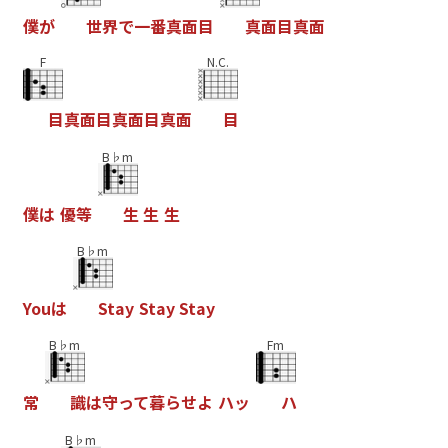
僕
が
世
界
で
一
番
真
面
目
真
面
目
真
面
F
N.C.
目
真
面
目
真
面
目
真
面
目
B♭m
僕
は
優
等
生
生
生
B♭m
Y
o
u
は
S
t
a
y
S
t
a
y
S
t
a
y
B♭m
Fm
常
識
は
守
っ
て
暮
ら
せ
よ
ハ
ッ
ハ
B♭m