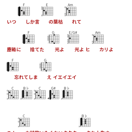
F
E
Am
い
つ
し
か
言
の
葉
枯
れ
て
F
G
E/G#
Am
塵
箱
に
捨
て
た
光
よ
光
よ
ヒ
カ
リ
よ
F
G
忘
れ
て
し
ま
え
イ
エ
イ
エ
イ
C
B♭
C
G#
B♭
C
B♭