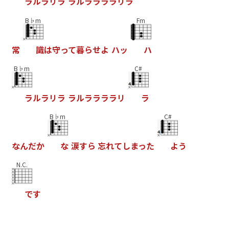
ラ
ル
ラ
リ
ラ
ラ
ル
ラ
ラ
ラ
ラ
リ
ラ
B♭m
Fm
常
識
は
守
っ
て
暮
ら
せ
よ
ハ
ッ
ハ
B♭m
C#
ラ
ル
ラ
リ
ラ
ラ
ル
ラ
ラ
ラ
ラ
リ
ラ
B♭m
C#
な
ん
だ
か
な
涙
す
ら
忘
れ
て
し
ま
っ
た
よ
う
N.C.
で
す