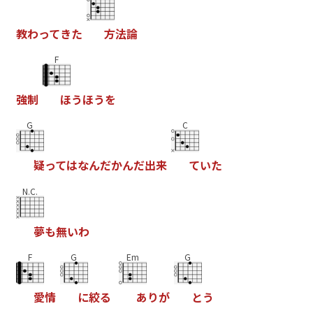
教
わ
っ
て
き
た
方
法
論
F
強
制
ほ
う
ほ
う
を
G
C
疑
っ
て
は
な
ん
だ
か
ん
だ
出
来
て
い
た
N.C.
夢
も
無
い
わ
F
G
Em
G
愛
情
に
絞
る
あ
り
が
と
う