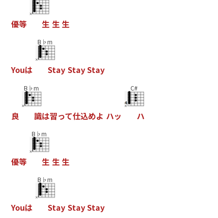
優
等
生
生
生
B♭m
Y
o
u
は
S
t
a
y
S
t
a
y
S
t
a
y
B♭m
C#
良
識
は
習
っ
て
仕
込
め
よ
ハ
ッ
ハ
B♭m
優
等
生
生
生
B♭m
Y
o
u
は
S
t
a
y
S
t
a
y
S
t
a
y