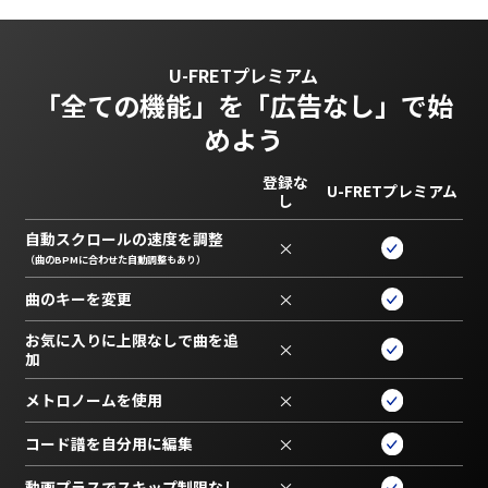
U-FRETプレミアム
「全ての機能」を
「広告なし」で始
めよう
登録な
U-FRETプレミアム
し
自動スクロールの速度を調整
×
（曲のBPMに合わせた自動調整もあり）
曲のキーを変更
×
お気に入りに上限なしで曲を追
×
加
メトロノームを使用
×
コード譜を自分用に編集
×
動画プラスでスキップ制限なし
×