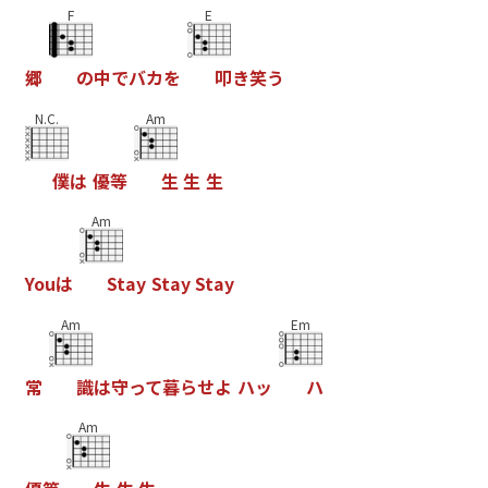
F
E
郷
の
中
で
バ
カ
を
叩
き
笑
う
N.C.
Am
僕
は
優
等
生
生
生
Am
Y
o
u
は
S
t
a
y
S
t
a
y
S
t
a
y
Am
Em
常
識
は
守
っ
て
暮
ら
せ
よ
ハ
ッ
ハ
Am