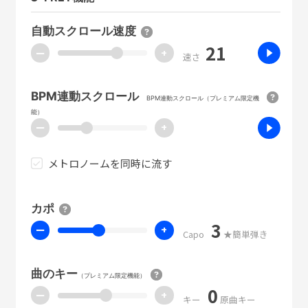
自動スクロール速度
21
ー
+
速さ
BPM連動スクロール
BPM連動スクロール（プレミアム限定機
能）
ー
+
メトロノームを同時に流す
カポ
3
ー
+
Capo
★簡単弾き
曲のキー
（プレミアム限定機能）
0
ー
+
キー
原曲キー