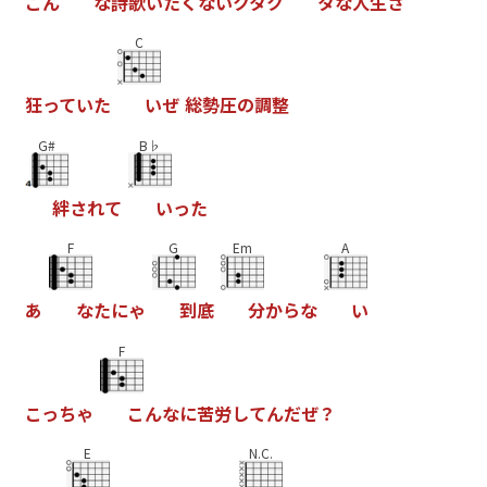
こ
ん
な
詩
歌
い
た
く
な
い
ク
タ
ク
タ
な
人
生
さ
C
狂
っ
て
い
た
い
ぜ
総
勢
圧
の
調
整
G#
B♭
絆
さ
れ
て
い
っ
た
F
G
Em
A
あ
な
た
に
ゃ
到
底
分
か
ら
な
い
F
こ
っ
ち
ゃ
こ
ん
な
に
苦
労
し
て
ん
だ
ぜ
？
E
N.C.