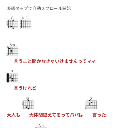
楽譜タップで自動スクロール開始
G
N.C.
Am
言
う
こ
と
聞
か
な
き
ゃ
い
け
ま
せ
ん
っ
て
マ
マ
F
言
う
け
れ
ど
G
D
大
人
も
大
体
間
違
え
て
る
っ
て
パ
パ
は
言
っ
た
Am