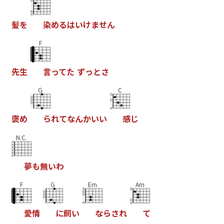
髪
を
染
め
る
は
い
け
ま
せ
ん
F
先
生
言
っ
て
た
ず
っ
と
さ
G
C
褒
め
ら
れ
て
な
ん
か
い
い
感
じ
N.C.
夢
も
無
い
わ
F
G
Em
Am
愛
情
に
飼
い
な
ら
さ
れ
て