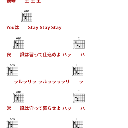
優
等
生
生
生
Am
Y
o
u
は
S
t
a
y
S
t
a
y
S
t
a
y
Am
C
良
識
は
習
っ
て
仕
込
め
よ
ハ
ッ
ハ
Am
C
ラ
ル
ラ
リ
ラ
ラ
ル
ラ
ラ
ラ
ラ
リ
ラ
Am
E
常
識
は
守
っ
て
暮
ら
せ
よ
ハ
ッ
ハ
Am
C