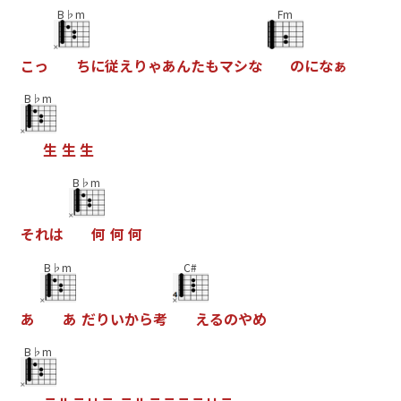
B♭m
Fm
こ
っ
ち
に
従
え
り
ゃ
あ
ん
た
も
マ
シ
な
の
に
な
ぁ
B♭m
生
生
生
B♭m
そ
れ
は
何
何
何
B♭m
C#
あ
あ
だ
り
い
か
ら
考
え
る
の
や
め
B♭m