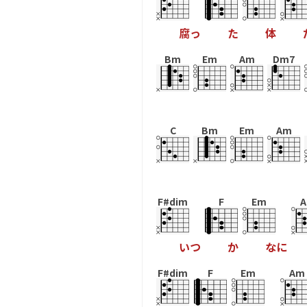
腐
っ
た
体
Bm
Em
Am
Dm7
C
Bm
Em
Am
F#dim
F
Em
い
つ
か
な
に
F#dim
F
Em
Am