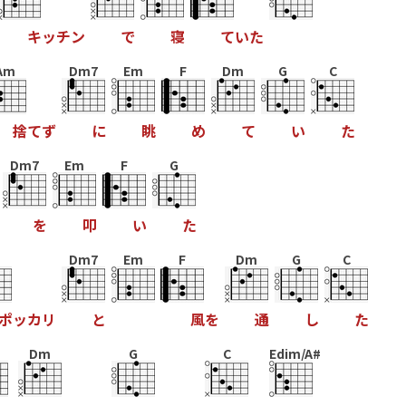
キ
ッ
チ
ン
で
寝
て
い
た
Am
Dm7
Em
F
Dm
G
C
捨
て
ず
に
眺
め
て
い
た
Dm7
Em
F
G
を
叩
い
た
m
Dm7
Em
F
Dm
G
C
ポ
ッ
カ
リ
と
風
を
通
し
た
Dm
G
C
Edim/A#