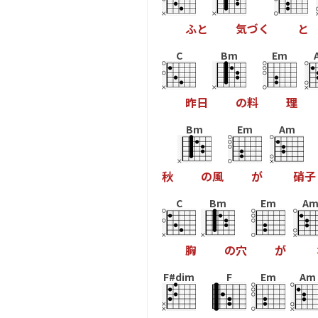
ふ
と
気
づ
く
と
C
Bm
Em
昨
日
の
料
理
Bm
Em
Am
秋
の
風
が
硝
子
C
Bm
Em
A
胸
の
穴
が
F#dim
F
Em
Am