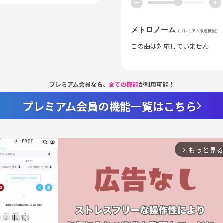
ー
+
メトロノーム
（プレミアム限定機能）
この曲は対応していません
プレミアム会員なら、
全ての機能
が利用可能！
プレミアム会員の機能一覧はこちら
もっと見る
arrow_forward_ios