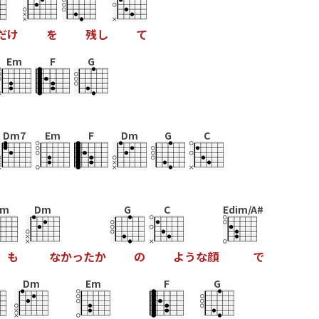
だ
け
を
残
し
て
Em
F
G
Dm7
Em
F
Dm
G
C
Am
Dm
G
C
Edim/A#
も
な
か
っ
た
か
の
よ
う
な
顔
で
Dm
Em
F
G