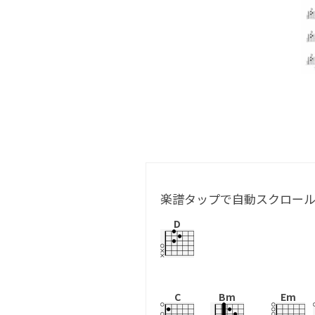
楽譜タップで自動スクロー
D
C
Bm
Em