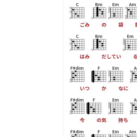
C
Bm
Em
Am
ご
み
の
袋
C
Bm
Em
は
み
だ
し
て
い
F#dim
F
Em
い
つ
か
な
に
F#dim
F
Em
今
の
気
持
ち
F#dim
F
Em
Am