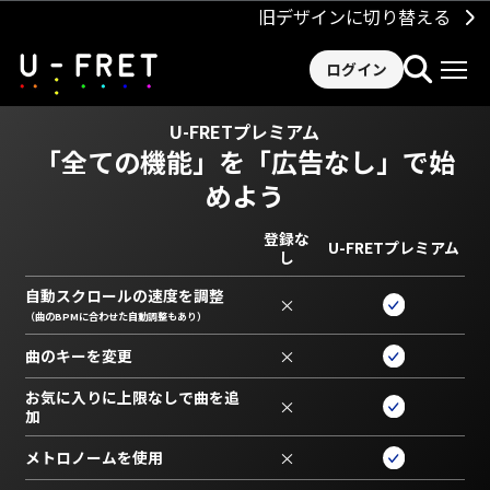
旧デザインに切り替える
ログイン
U-FRETプレミアム
「全ての機能」を
「広告なし」で始
めよう
登録な
U-FRETプレミアム
し
自動スクロールの速度を調整
×
（曲のBPMに合わせた自動調整もあり）
曲のキーを変更
×
お気に入りに上限なしで曲を追
×
加
メトロノームを使用
×