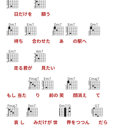
日
だ
け
を
願
う
Dm7
Em7
Dm7
Em7
Dm7
待
ち
合
わ
せ
た
あ
の
駅
へ
Em7
Am7
走
る
君
が
見
た
い
Fmaj7
Em7
Dm7
Cmaj7
も
し
当
た
り
前
の
笑
顔
消
え
て
Fmaj7
Dm7
Dm7/G
G7
哀
し
み
だ
け
が
世
界
を
つ
つ
ん
だ
ら