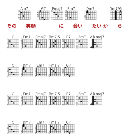
Am7
G7
Fmaj7
Em7
Dm7
Dm7/G
そ
の
笑
顔
に
会
い
た
い
か
ら
C
Em7
Fmaj7
Bm7-5
E7
Am7
A♭maj7
C
Dm7
Em7
Fmaj7
G7
C
Em7
Fmaj7
Bm7-5
E7
Am7
A♭maj7
C
Dm7
Em7
Fmaj7
G7