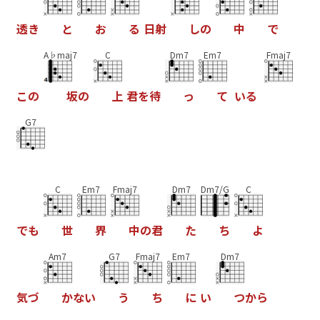
透
き
と
お
る
日
射
し
の
中
で
A♭maj7
C
Dm7
Em7
Fmaj7
こ
の
坂
の
上
君
を
待
っ
て
い
る
G7
C
Em7
Fmaj7
Dm7
Dm7/G
C
で
も
世
界
中
の
君
た
ち
よ
Am7
G7
Fmaj7
Em7
Dm7
気
づ
か
な
い
う
ち
に
い
つ
か
ら