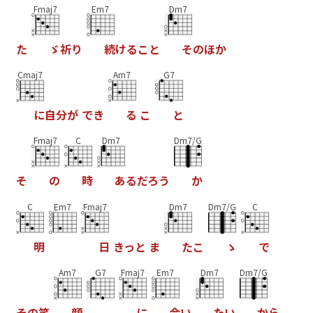
Fmaj7
Em7
Dm7
た
ゞ
祈
り
続
け
る
こ
と
そ
の
ほ
か
Cmaj7
Am7
G7
に
自
分
が
で
き
る
こ
と
Fmaj7
C
Dm7
Dm7/G
そ
の
時
あ
る
だ
ろ
う
か
C
Em7
Fmaj7
Dm7
Dm7/G
C
明
日
き
っ
と
ま
た
こ
ゝ
で
Am7
G7
Fmaj7
Em7
Dm7
Dm7/G
そ
の
笑
顔
に
会
い
た
い
か
ら