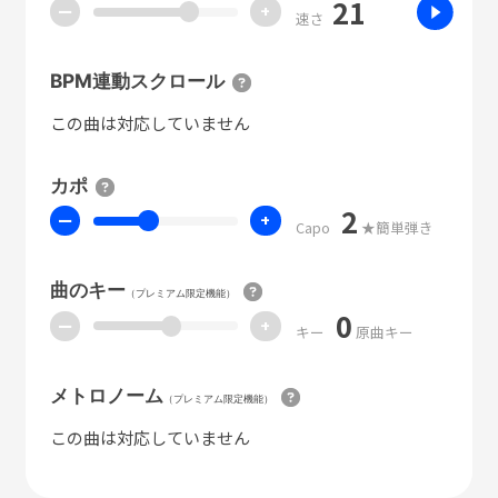
21
ー
+
速さ
BPM連動スクロール
この曲は対応していません
カポ
2
ー
+
Capo
★簡単弾き
曲のキー
（プレミアム限定機能）
0
ー
+
キー
原曲キー
メトロノーム
（プレミアム限定機能）
この曲は対応していません