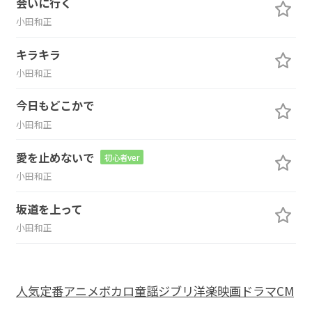
会いに行く
小田和正
キラキラ
小田和正
今日もどこかで
小田和正
愛を止めないで
初心者ver
小田和正
坂道を上って
小田和正
人気
定番
アニメ
ボカロ
童謡
ジブリ
洋楽
映画
ドラマ
CM