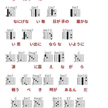
A♭maj7
Gm7
Cm7
Fm7
な
に
げ
な
い
毎
日
が
手
の
届
か
な
Gm7
A♭maj7
Am7-5
G7sus4
い
思
い
出
に
な
ら
な
い
よ
う
に
C
Em7
Fmaj7
Dm7
Dm7/G
C
涙
に
震
え
な
が
ら
Am7
G7
Fmaj7
Em7
Dm7
Dm7/G
戦
う
べ
き
時
が
あ
る
ん
だ
C
Em7
Fmaj7
Bm7-5
E7
Am7