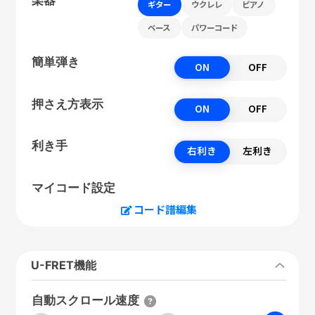
ギター
ウクレレ
ピアノ
ベース
パワーコード
簡単弾き
ON
OFF
押さえ方表示
ON
OFF
利き手
右利き
左利き
マイコード設定
コード譜編集
U-FRET機能
自動スクロール速度