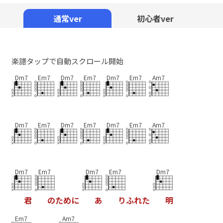
Mute
通常ver
初心者ver
楽譜タップで自動スクロール開始
Dm7
Em7
Dm7
Em7
Dm7
Em7
Am7
Dm7
Em7
Dm7
Em7
Dm7
Em7
Am7
Dm7
Em7
Dm7
Em7
Dm7
君
の
た
め
に
あ
り
ふ
れ
た
明
Em7
Am7