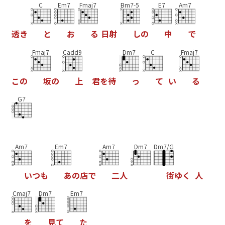
C
Em7
Fmaj7
Bm7-5
E7
Am7
透
き
と
お
る
日
射
し
の
中
で
Fmaj7
Cadd9
Dm7
C
Fmaj7
こ
の
坂
の
上
君
を
待
っ
て
い
る
G7
Am7
Em7
Am7
Dm7
Dm7/G
い
つ
も
あ
の
店
で
二
人
街
ゆ
く
人
Cmaj7
Dm7
Em7
を
見
て
た