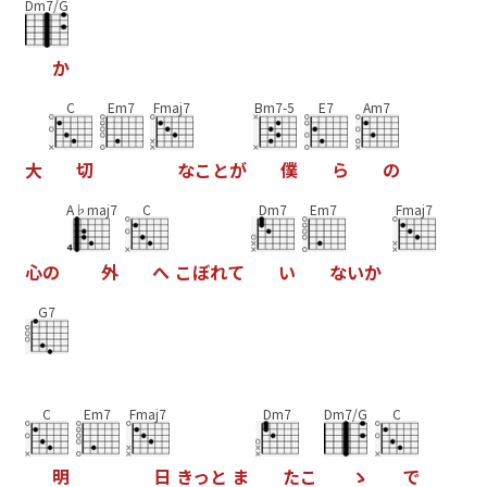
Dm7/G
か
C
Em7
Fmaj7
Bm7-5
E7
Am7
大
切
な
こ
と
が
僕
ら
の
A♭maj7
C
Dm7
Em7
Fmaj7
心
の
外
へ
こ
ぼ
れ
て
い
な
い
か
G7
C
Em7
Fmaj7
Dm7
Dm7/G
C
明
日
き
っ
と
ま
た
こ
ゝ
で