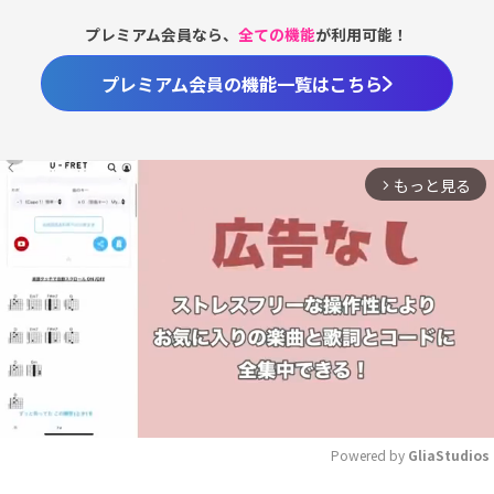
プレミアム会員なら、
全ての機能
が利用可能！
プレミアム会員の機能一覧はこちら
もっと見る
arrow_forward_ios
Powered by 
GliaStudios