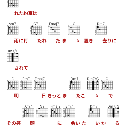
れ
た
約
束
は
Am7
G7
Fmaj7
C
Dm7
雨
に
打
た
れ
た
ま
ゝ
置
き
去
り
に
Dm7/G
さ
れ
て
C
Em7
Fmaj7
Dm7
Dm7/G
C
明
日
き
っ
と
ま
た
こ
ゝ
で
Am7
G7
Fmaj7
Em7
Dm7
Dm7/G
そ
の
笑
顔
に
会
い
た
い
か
ら