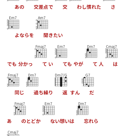
あ
の
交
差
点
で
交
わ
し
慣
れ
た
さ
Em7
Am7
よ
な
ら
を
聞
き
た
い
Fmaj7
Em7
Dm7
Cmaj7
で
も
分
か
っ
て
い
て
も
や
が
て
人
は
Fmaj7
Dm7
Dm7/G
G7
同
じ
過
ち
繰
り
返
す
ん
だ
Fmaj7
Em7
Dm7
あ
の
と
ど
か
な
い
想
い
は
忘
れ
ら
Cmaj7