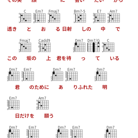
C
Em7
Fmaj7
Bm7-5
E7
Am7
透
き
と
お
る
日
射
し
の
中
で
Fmaj7
Cadd9
Dm7
Dm7/G
C
こ
の
坂
の
上
君
を
待
っ
て
い
る
Dm7
Em7
Dm7
Em7
Dm7
君
の
た
め
に
あ
り
ふ
れ
た
明
Em7
Am7
日
だ
け
を
願
う
Dm7
Em7
Dm7
Em7
Dm7