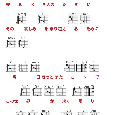
守
る
べ
き
人
の
た
め
に
A♭maj7
C
Dm7
Em7
そ
の
哀
し
み
を
乗
り
越
え
る
た
め
に
Fmaj7
G7
C
Em7
Fmaj7
Dm7
Dm7/G
C
明
日
き
っ
と
ま
た
こ
ゝ
で
Am7
G7
Fmaj7
Em7
Dm7
Dm7/G
こ
の
世
界
が
続
く
限
り
C
Em7
Fmaj7
Bm7-5
E7
Am7