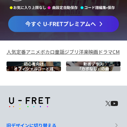
人気
定番
アニメ
ボカロ
童謡
ジブリ
洋楽
映画
ドラマ
CM
初心者向け
動画プラス
オフィシャル
コード譜
「カポなし」の曲
旧デザインに切り替える