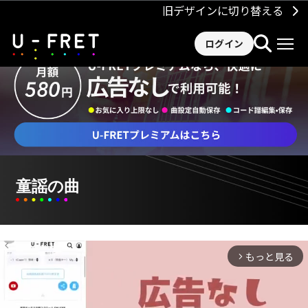
旧デザインに切り替える
ログイン
童謡の曲
もっと見る
arrow_forward_ios