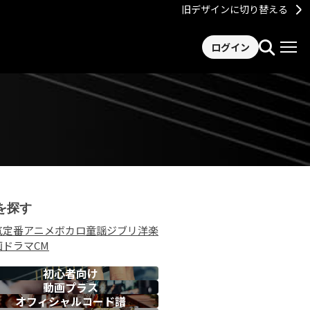
旧デザインに切り替える
ログイン
を探す
気
定番
アニメ
ボカロ
童謡
ジブリ
洋楽
画
ドラマ
CM
初心者向け
動画プラス
オフィシャルコード譜