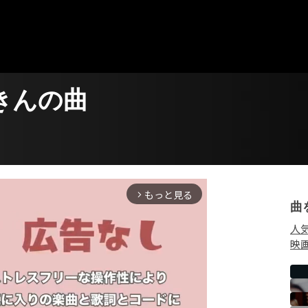
きんの曲
もっと見る
arrow_forward_ios
曲
人
映