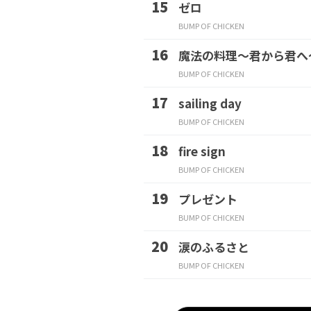
ゼロ
BUMP OF CHICKEN
魔法の料理～君から君へ
BUMP OF CHICKEN
sailing day
BUMP OF CHICKEN
fire sign
BUMP OF CHICKEN
プレゼント
BUMP OF CHICKEN
涙のふるさと
BUMP OF CHICKEN