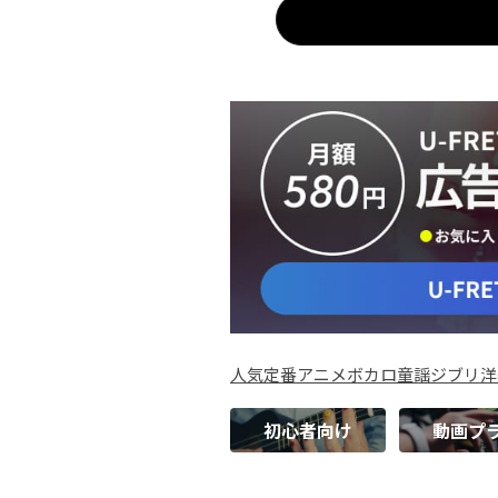
人気
定番
アニメ
ボカロ
童謡
ジブリ
洋
初心者向け
動画プ