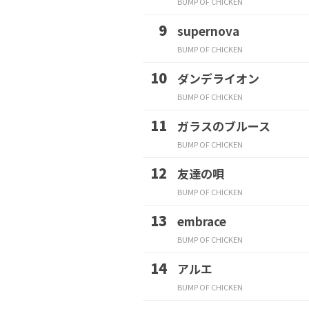
BUMP OF CHICKEN
supernova
BUMP OF CHICKEN
ダンデライオン
BUMP OF CHICKEN
ガラスのブルース
BUMP OF CHICKEN
友達の唄
BUMP OF CHICKEN
embrace
BUMP OF CHICKEN
アルエ
BUMP OF CHICKEN