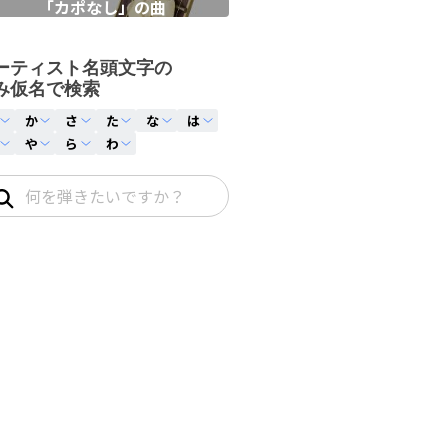
「カポなし」の曲
ーティスト名頭文字の
み仮名で検索