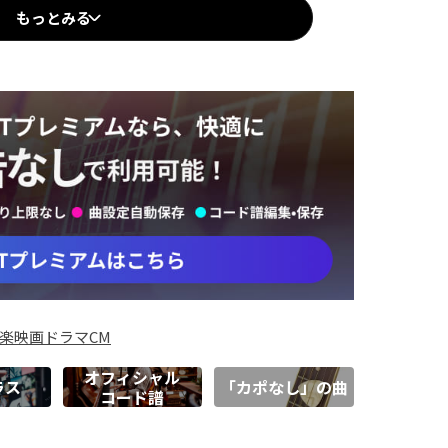
もっとみる
楽
映画
ドラマ
CM
オフィシャル
ラス
「カポなし」の曲
コード譜