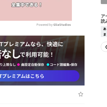
ア
読
Powered by 
GliaStudios
Mute