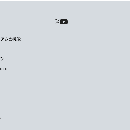
レミアムの機能
ジン
oco
せ