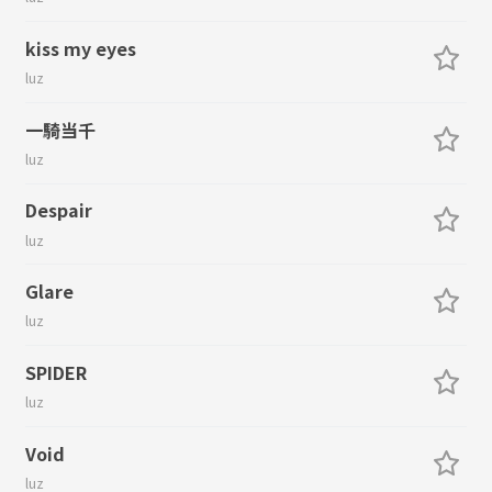
kiss my eyes
luz
一騎当千
luz
Despair
luz
Glare
luz
SPIDER
luz
Void
luz