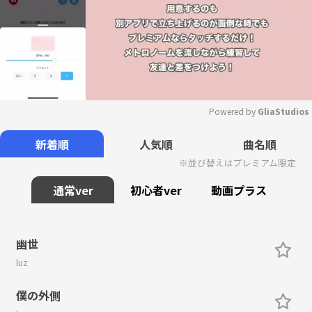
Powered by 
GliaStudios
Mute
新着順
人気順
曲名順
※並び替えはプレミアム限定
通常ver
初心者ver
動画プラス
幽世
luz
僕の外側