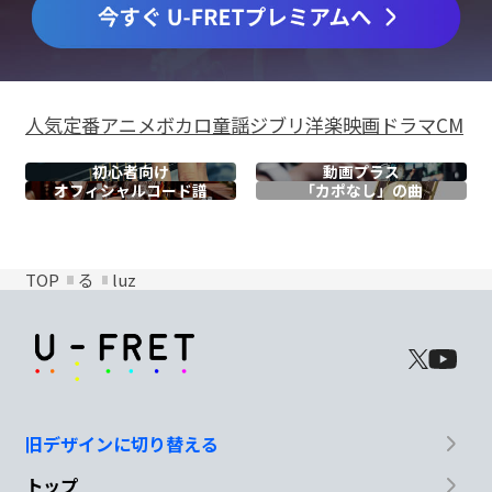
人気
定番
アニメ
ボカロ
童謡
ジブリ
洋楽
映画
ドラマ
CM
初心者向け
動画プラス
オフィシャル
コード譜
「カポなし」の曲
TOP
る
luz
旧デザインに切り替える
トップ