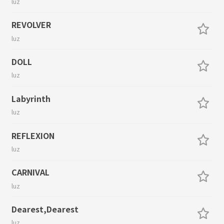
luz
REVOLVER
luz
DOLL
luz
Labyrinth
luz
REFLEXION
luz
CARNIVAL
luz
Dearest,Dearest
luz