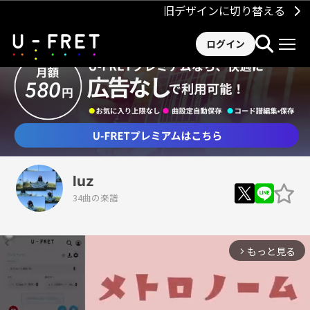
旧デザインに切り替える
ログイン
luz
34曲の楽譜
もっと見る
arrow_forward_ios