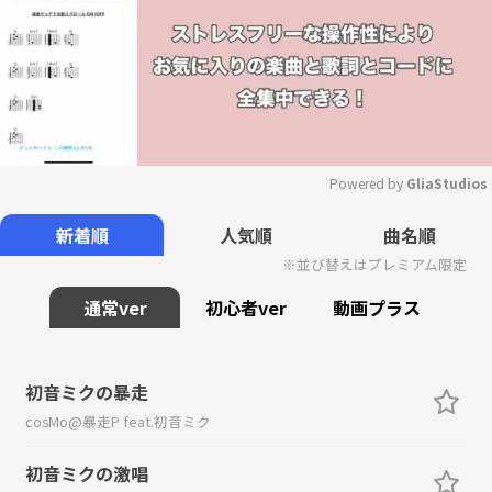
Powered by 
GliaStudios
Mute
新着順
人気順
曲名順
※並び替えはプレミアム限定
通常ver
初心者ver
動画プラス
初音ミクの暴走
cosMo@暴走P feat.初音ミク
初音ミクの激唱