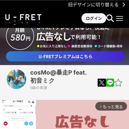
旧デザインに切り替える
ログイン
cosMo@暴走P feat.
初音ミク
6曲の楽譜
もっと見る
arrow_forward_ios