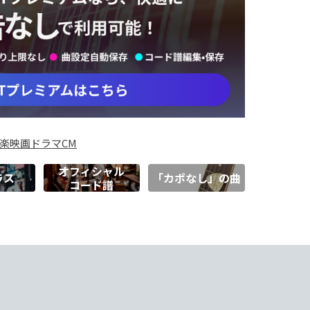
楽
映画
ドラマ
CM
オフィシャル
ラス
「カポなし」の曲
コード譜