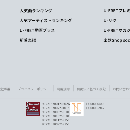
人気曲ランキング
U-FRETプ
人気アーティストランキング
U-リク
U-FRET動画プラス
U-FRETマガ
新着楽譜
楽器Shop soc
会社概要
プライバシーポリシー
利用規約
特商法に基づく表記
お問い合わ
9022157001Y38026
ID000000448
9022157002Y31015
ID000005942
9022157008Y58101
9022157010Y58101
9022157011Y58350
9022157009Y58350