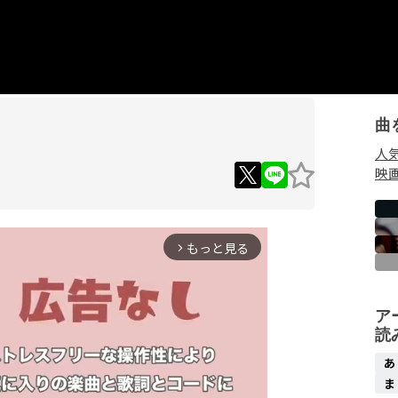
曲
人
映
もっと見る
arrow_forward_ios
ア
読