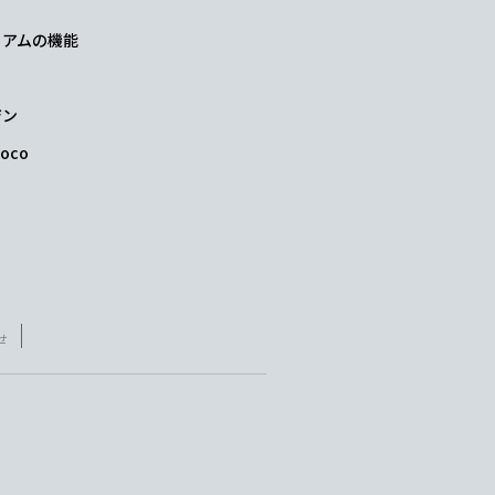
レミアムの機能
ジン
oco
せ