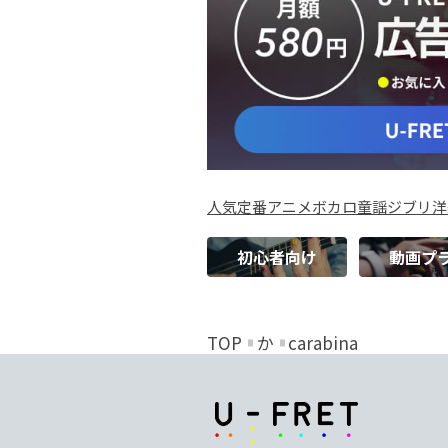
人気
定番
アニメ
ボカロ
童謡
ジブリ
洋
初心者向け
動画プ
TOP
か
carabina