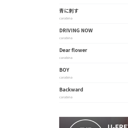
青に刺す
carabina
DRIVING NOW
carabina
Dear flower
carabina
BOY
carabina
Backward
carabina