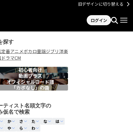
旧デザインに切り替える
ログイン
を探す
気
定番
アニメ
ボカロ
童謡
ジブリ
洋楽
画
ドラマ
CM
初心者向け
動画プラス
オフィシャルコード譜
「カポなし」の曲
ーティスト名頭文字の
み仮名で検索