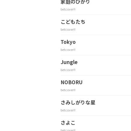
家庭のひかり
betcover!!
こどもたち
betcover!!
Tokyo
betcover!!
Jungle
betcover!!
NOBORU
betcover!!
さみしがりな星
betcover!!
さよこ
betcover!!