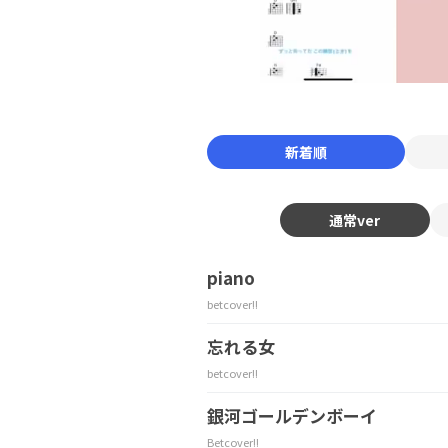
新着順
通常ver
piano
betcover!!
忘れる女
betcover!!
銀河ゴールデンボーイ
Betcover!!