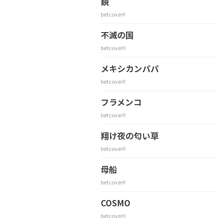
鏡
betcover!!
不滅の国
betcover!!
メキシカンパパ
betcover!!
フラメンコ
betcover!!
翔け夜の匂い草
betcover!!
母船
betcover!!
COSMO
betcover!!