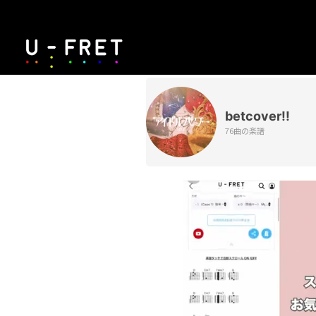
betcover!!
76曲の楽譜