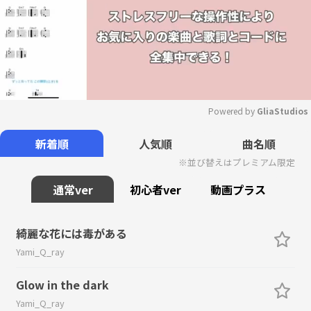
Powered by 
GliaStudios
Mute
新着順
人気順
曲名順
※並び替えはプレミアム限定
通常ver
初心者ver
動画プラス
綺麗な花には毒がある
Yami_Q_ray
Glow in the dark
Yami_Q_ray