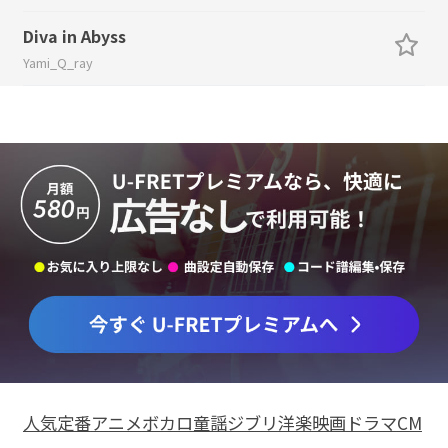
Diva in Abyss
Yami_Q_ray
人気
定番
アニメ
ボカロ
童謡
ジブリ
洋楽
映画
ドラマ
CM