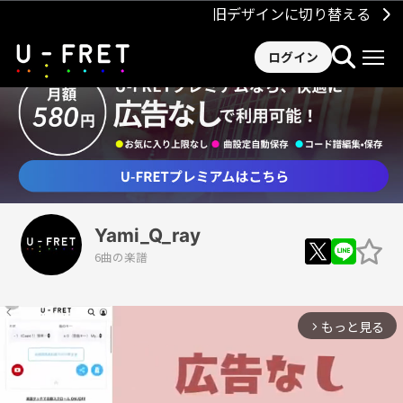
旧デザインに切り替える
ログイン
Yami_Q_ray
6曲の楽譜
もっと見る
arrow_forward_ios