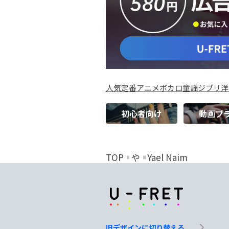
人気
定番
アニメ
ボカロ
童謡
ジブリ
洋
初心者向け
動画プ
TOP
や
Yael Naim
旧デザインに切り替える