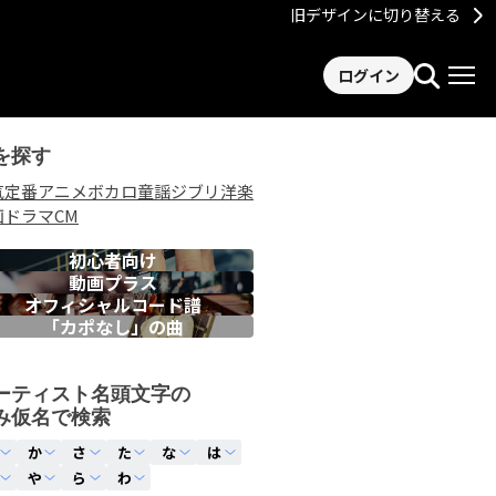
旧デザインに切り替える
ログイン
を探す
気
定番
アニメ
ボカロ
童謡
ジブリ
洋楽
画
ドラマ
CM
初心者向け
動画プラス
オフィシャルコード譜
「カポなし」の曲
ーティスト名頭文字の
み仮名で検索