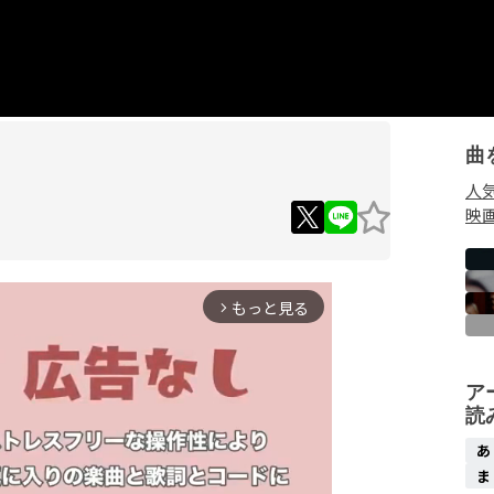
曲
人
映
もっと見る
arrow_forward_ios
ア
読