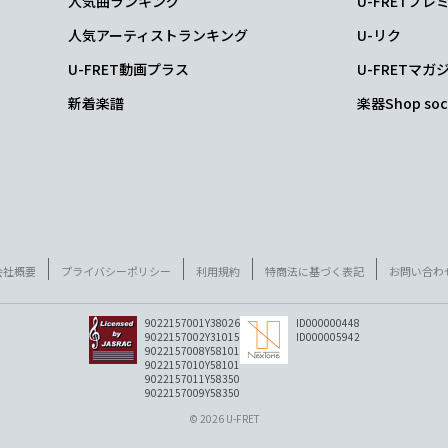
人気曲ランキング
U-FRETプ
人気アーティストランキング
U-リク
U-FRET動画プラス
U-FRETマガ
新着楽譜
楽器Shop soc
会社概要
プライバシーポリシー
利用規約
特商法に基づく表記
お問い合わ
9022157001Y38026
ID000000448
9022157002Y31015
ID000005942
9022157008Y58101
9022157010Y58101
9022157011Y58350
9022157009Y58350
© 2026 U-FRET