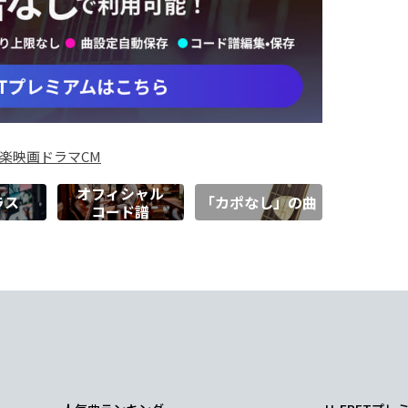
楽
映画
ドラマ
CM
オフィシャル
ラス
「カポなし」の曲
コード譜