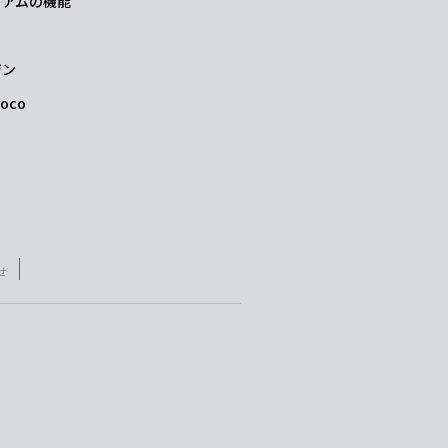
レミアムの機能
ジン
oco
せ