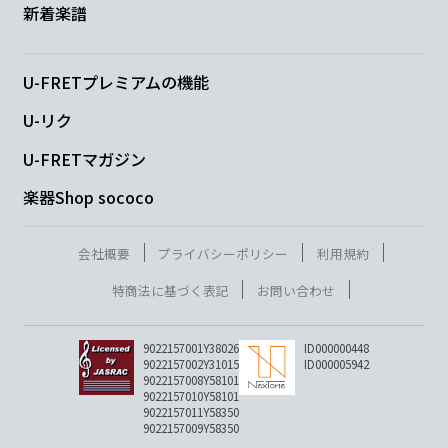
新着楽譜
U-FRETプレミアムの機能
U-リク
U-FRETマガジン
楽器Shop sococo
会社概要
プライバシーポリシー
利用規約
特商法に基づく表記
お問い合わせ
9022157001Y38026
ID000000448
9022157002Y31015
ID000005942
9022157008Y58101
9022157010Y58101
9022157011Y58350
9022157009Y58350