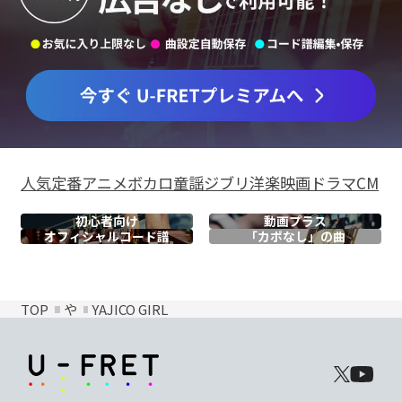
人気
定番
アニメ
ボカロ
童謡
ジブリ
洋楽
映画
ドラマ
CM
初心者向け
動画プラス
オフィシャル
コード譜
「カポなし」の曲
TOP
や
YAJICO GIRL