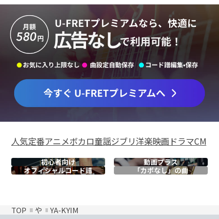
人気
定番
アニメ
ボカロ
童謡
ジブリ
洋楽
映画
ドラマ
CM
初心者向け
動画プラス
オフィシャル
コード譜
「カポなし」の曲
TOP
や
YA-KYIM