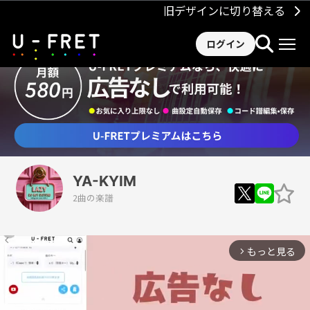
旧デザインに切り替える
ログイン
YA-KYIM
2曲の楽譜
もっと見る
arrow_forward_ios