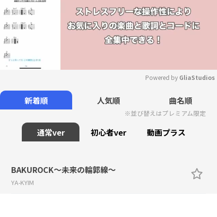
Powered by 
GliaStudios
Mute
新着順
人気順
曲名順
※並び替えはプレミアム限定
通常ver
初心者ver
動画プラス
BAKUROCK～未来の輪郭線～
YA-KYIM