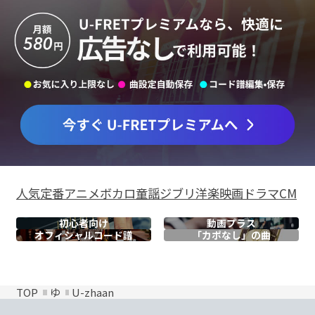
人気
定番
アニメ
ボカロ
童謡
ジブリ
洋楽
映画
ドラマ
CM
初心者向け
動画プラス
オフィシャル
コード譜
「カポなし」の曲
TOP
ゆ
U-zhaan