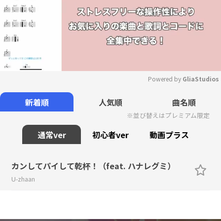
Powered by 
GliaStudios
Mute
新着順
人気順
曲名順
※並び替えはプレミアム限定
通常ver
初心者ver
動画プラス
カンしてパイして乾杯！（feat. ハナレグミ）
U-zhaan