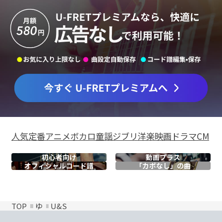
人気
定番
アニメ
ボカロ
童謡
ジブリ
洋楽
映画
ドラマ
CM
初心者向け
動画プラス
オフィシャル
コード譜
「カポなし」の曲
TOP
ゆ
U&S