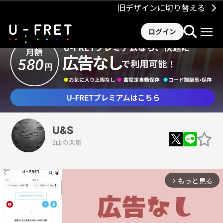
旧デザインに切り替える
ログイン
U&S
2曲の楽譜
もっと見る
arrow_forward_ios