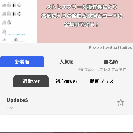
Powered by 
GliaStudios
Mute
新着順
人気順
曲名順
※並び替えはプレミアム限定
通常ver
初心者ver
動画プラス
UpdateS
U&S