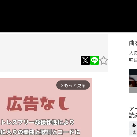
曲
人
映
もっと見る
arrow_forward_ios
ア
読