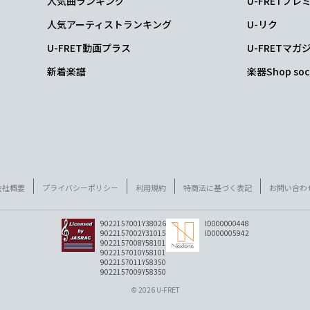
人気曲ランキング
U-FRETプ
人気アーティストランキング
U-リク
U-FRET動画プラス
U-FRETマガ
新着楽譜
楽器Shop soc
会社概要
プライバシーポリシー
利用規約
特商法に基づく表記
お問い合わ
9022157001Y38026
ID000000448
9022157002Y31015
ID000005942
9022157008Y58101
9022157010Y58101
9022157011Y58350
9022157009Y58350
© 2026 U-FRET