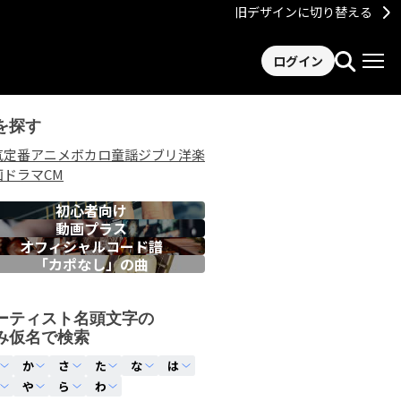
旧デザインに切り替える
ログイン
を探す
気
定番
アニメ
ボカロ
童謡
ジブリ
洋楽
画
ドラマ
CM
初心者向け
動画プラス
オフィシャルコード譜
「カポなし」の曲
ーティスト名頭文字の
み仮名で検索