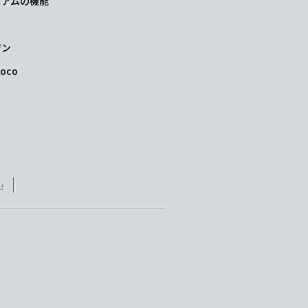
レミアムの機能
ジン
oco
せ