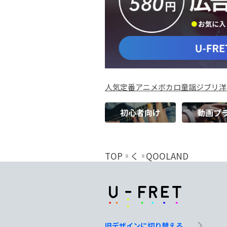
人気
定番
アニメ
ボカロ
童謡
ジブリ
洋
初心者向け
動画プ
TOP
く
QOOLAND
旧デザインに切り替える