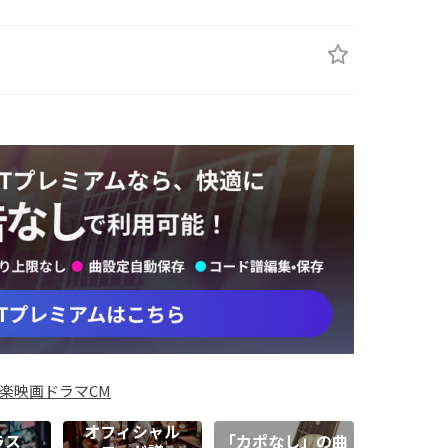
楽
映画
ドラマ
CM
オフィシャル
ラス
「カポなし」の曲