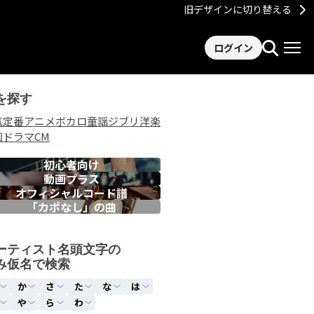
旧デザインに切り替える
ログイン
を探す
気
定番
アニメ
ボカロ
童謡
ジブリ
洋楽
画
ドラマ
CM
初心者向け
動画プラス
オフィシャルコード譜
「カポなし」の曲
ーティスト名頭文字の
み仮名で検索