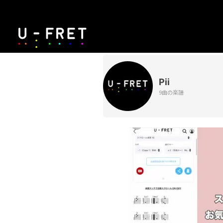
Pii
9曲の楽譜