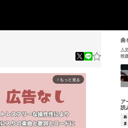
曲
人
映
もっと見る
arrow_forward_ios
ア
読