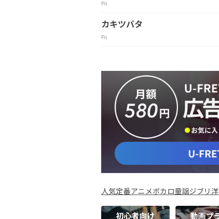
Pii
カキツバタ
Pii
人気
定番
アニメ
ボカロ
童謡
ジブリ
洋
初心者向け
動画プ