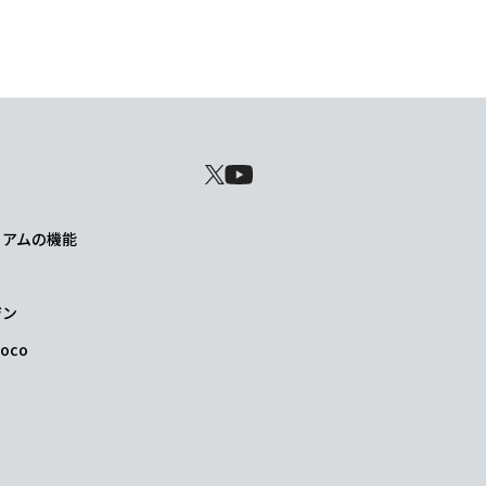
レミアムの機能
ジン
oco