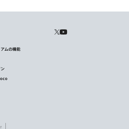
レミアムの機能
ジン
oco
せ