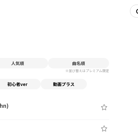
人気順
曲名順
※並び替えはプレミアム限定
初心者ver
動画プラス
ohn)