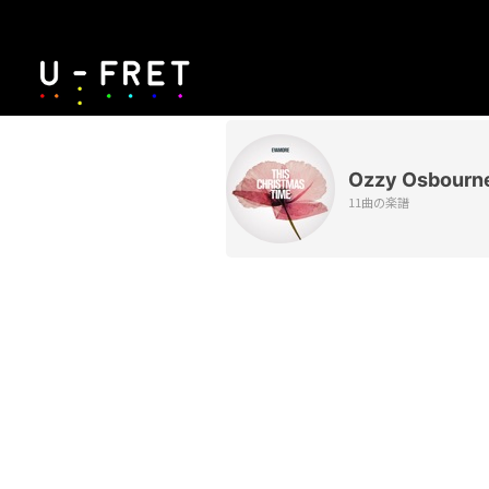
Ozzy Osbourn
11曲の楽譜
/
Unmute