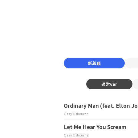
新着順
通常ver
Ordinary Man (feat. Elton J
Ozzy Osbourne
Let Me Hear You Scream
Ozzy Osbourne