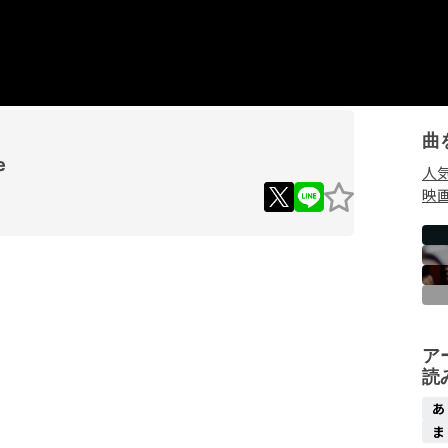
曲
e
人
映
Loaded
:
90.50%
ア
読