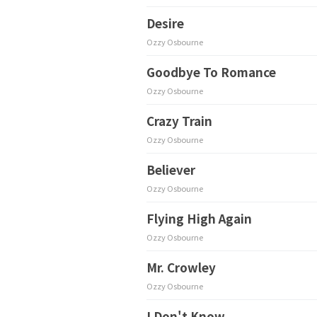
Desire
Ozzy Osbourne
Goodbye To Romance
Ozzy Osbourne
Crazy Train
Ozzy Osbourne
Believer
Ozzy Osbourne
Flying High Again
Ozzy Osbourne
Mr. Crowley
Ozzy Osbourne
I Don't Know