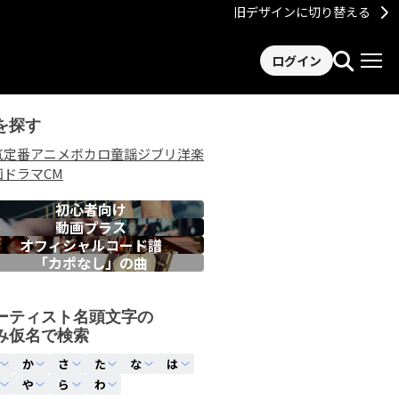
旧デザインに切り替える
ログイン
を探す
気
定番
アニメ
ボカロ
童謡
ジブリ
洋楽
画
ドラマ
CM
初心者向け
動画プラス
オフィシャルコード譜
「カポなし」の曲
ーティスト名頭文字の
み仮名で検索