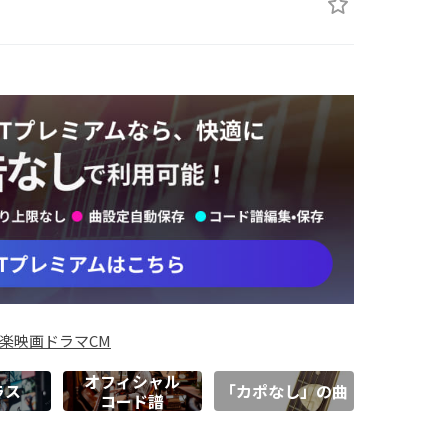
楽
映画
ドラマ
CM
オフィシャル
ラス
「カポなし」の曲
コード譜