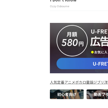
Ozzy Osbourne
人気
定番
アニメ
ボカロ
童謡
ジブリ
洋
初心者向け
動画プ